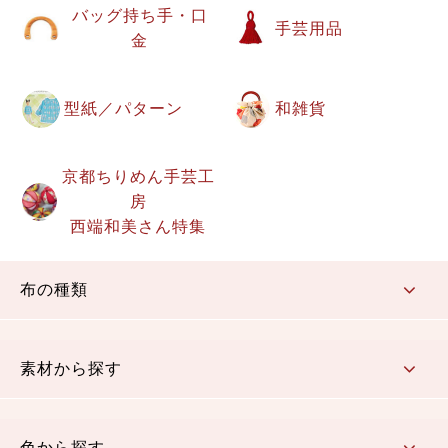
バッグ持ち手・口
手芸用品
金
型紙／パターン
和雑貨
京都ちりめん手芸工
房
西端和美さん特集
布の種類
コットン／もめん生地
ちりめん生地
織物 金襴・裂地
りんず・ジャガード織生地
ポリエステル生地
その他の生地
ちりめんカットロール
リボン
素材から探す
コットン／木綿素材（混紡含む）
ポリエステル素材（混紡含む）
レーヨン素材
シルク素材
麻／リネン（混紡含む）
本掲載生地
色から探す