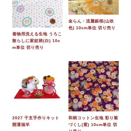
金らん・流麗銀桜(山吹
色) 10cm単位 切り売り
着物用洗える生地 うろこ
散らしに家紋柄(白) 10c
m単位 切り売り
2027 干支手作りキット
和柄コットン生地 彩り菊
開運福羊
づくし(紫) 10cm単位 切