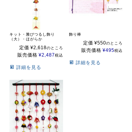
キット・雅びつるし飾り
飾り棒
（大）・ほがらか
定価
¥
550
のところ
定価
¥
2,618
のところ
販売価格
¥
495
税込
販売価格
¥
2,487
税込
詳細を見る
詳細を見る