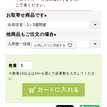
ご了承ください。
お取寄せ商品です
(
必
他商品もご注文の場合
須
(
)
お気に入りに登録する
必
須
)