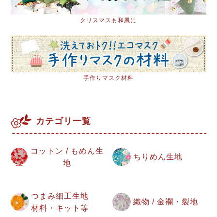
クリスマスも和風に
手作りマスク材料
カテゴリ一覧
コットン / もめん生
ちりめん生地
地
つまみ細工生地
織物 / 金襴・裂地
材料・キット等