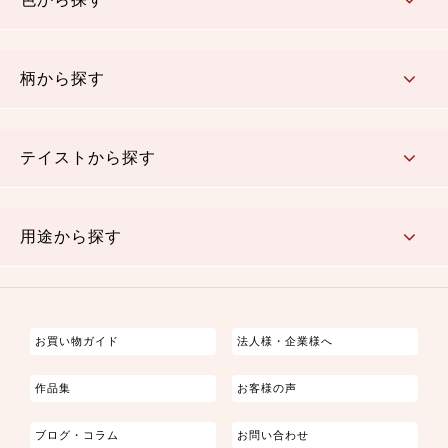
赤・ピンク
黄色・オレンジ
茶・ベージュ
緑
青・紺
紫
白・アイボリー
黒・グレイ
金・銀
多色使い
リバーシブル
柄から探す
さくら柄
梅柄
和風花柄
洋テイスト花柄
植物柄
伝統柄・古典柄
飛鳥・奈良文様
かすり柄
動物柄
縞・ストライプ
水玉・ドット
チェック・格子
小紋柄
無地
テイストから探す
古典的
かわいい
華やか
モダン
レトロ
ベーシック
しぶい
男柄
おしゃれ
なごみ
洋テイスト
用途から探す
つまみ細工
ゆかた・じんべい
子供の着物
よさこい・舞台衣装
お祭り着
さむえ
エプロン・ホームウェア
ブラウス・シャツ・ワンピース
古ぶくさ
バッグ・ポーチ
インテリア
マスク
お買い物ガイド
法人様・企業様へ
作品集
お客様の声
ブログ・コラム
お問い合わせ