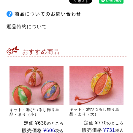
返品特約について
おすすめ商品
キット・雅びつるし飾り単
キット・雅びつるし飾り単
品・まり（大）
品・まり（小）
定価
¥
770
定価
¥
638
のところ
のところ
販売価格
¥
731
販売価格
¥
606
税込
税込