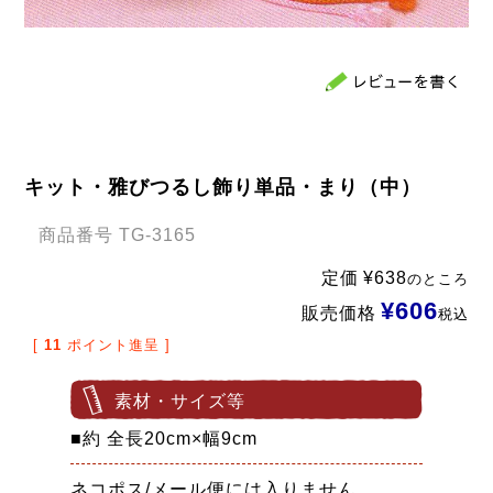
キット・雅びつるし飾り単品・まり（中）
商品番号
TG-3165
定価
¥
638
のところ
¥
606
販売価格
税込
[
11
ポイント進呈 ]
素材・サイズ等
■約 全長20cm×幅9cm
ネコポス/メール便には入りません。