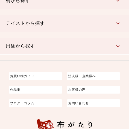
柄から探す
さくら柄
梅柄
和風花柄
洋テイスト花柄
植物柄
伝統柄・古典柄
飛鳥・奈良文様
かすり柄
動物柄
縞・ストライプ
水玉・ドット
チェック・格子
小紋柄
無地
テイストから探す
古典的
かわいい
華やか
モダン
レトロ
ベーシック
しぶい
男柄
おしゃれ
なごみ
洋テイスト
用途から探す
つまみ細工
ゆかた・じんべい
子供の着物
よさこい・舞台衣装
お祭り着
さむえ
エプロン・ホームウェア
ブラウス・シャツ・ワンピース
古ぶくさ
バッグ・ポーチ
インテリア
マスク
お買い物ガイド
法人様・企業様へ
作品集
お客様の声
ブログ・コラム
お問い合わせ