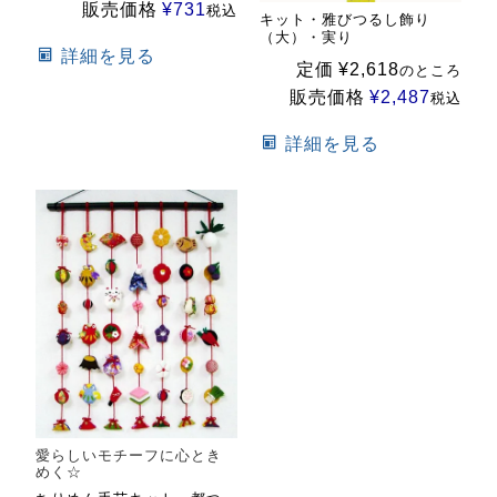
販売価格
¥
731
税込
キット・雅びつるし飾り
（大）・実り
詳細を見る
定価
¥
2,618
のところ
販売価格
¥
2,487
税込
詳細を見る
愛らしいモチーフに心とき
めく☆