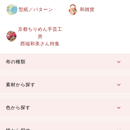
型紙／パターン
和雑貨
京都ちりめん手芸工
房
西端和美さん特集
布の種類
コットン／もめん生地
ちりめん生地
織物 金襴・裂地
りんず・ジャガード織生地
ポリエステル生地
その他の生地
ちりめんカットロール
リボン
素材から探す
コットン／木綿素材（混紡含む）
ポリエステル素材（混紡含む）
レーヨン素材
シルク素材
麻／リネン（混紡含む）
本掲載生地
色から探す
赤・ピンク
黄色・オレンジ
茶・ベージュ
緑
青・紺
紫
白・アイボリー
黒・グレイ
金・銀
多色使い
リバーシブル