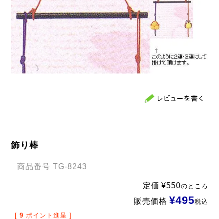
飾り棒
商品番号
TG-8243
定価
¥
550
のところ
¥
495
販売価格
税込
[
9
ポイント進呈 ]