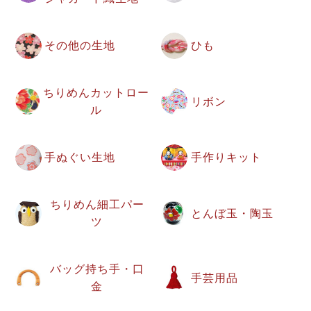
その他の生地
ひも
ちりめんカットロー
リボン
ル
手ぬぐい生地
手作りキット
ちりめん細工パー
とんぼ玉・陶玉
ツ
バッグ持ち手・口
手芸用品
金