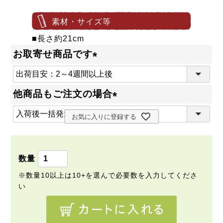
素材・サイズ等
■長さ約21cm
お取寄せ商品です
(
必
他商品もご注文の場合
須
(
)
お気に入りに登録する
必
須
)