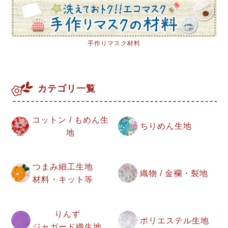
手作りマスク材料
カテゴリ一覧
コットン / もめん生
ちりめん生地
地
つまみ細工生地
織物 / 金襴・裂地
材料・キット等
りんず
ポリエステル生地
ジャガード織生地