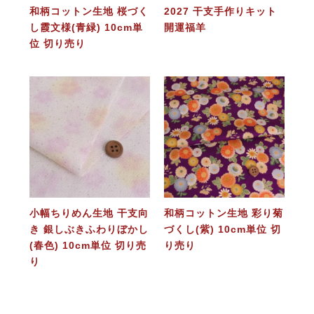
和柄コットン生地 桜づく
2027 干支手作りキット
し霞文様(青緑) 10cm単
開運福羊
位 切り売り
小幅ちりめん生地 干支向
和柄コットン生地 彩り菊
き 銀しぶきふわりぼかし
づくし(紫) 10cm単位 切
(春色) 10cm単位 切り売
り売り
り