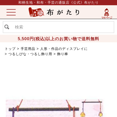
和柄生地・和布・手芸の通販店《公式》布がたり
ME
NU
5,500円(税込)以上のお買い物で送料無料
トップ
手芸用品
人形・作品のディスプレイに
つるしびな・つるし飾り用
飾り棒