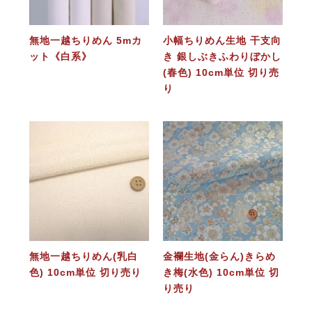
無地一越ちりめん 5mカ
小幅ちりめん生地 干支向
ット《白系》
き 銀しぶきふわりぼかし
(春色) 10cm単位 切り売
り
無地一越ちりめん(乳白
金襴生地(金らん)きらめ
色) 10cm単位 切り売り
き梅(水色) 10cm単位 切
り売り