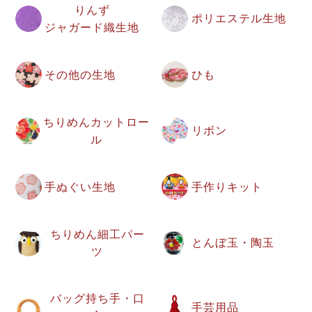
りんず
ポリエステル生地
ジャガード織生地
その他の生地
ひも
ちりめんカットロー
リボン
ル
手ぬぐい生地
手作りキット
ちりめん細工パー
とんぼ玉・陶玉
ツ
バッグ持ち手・口
手芸用品