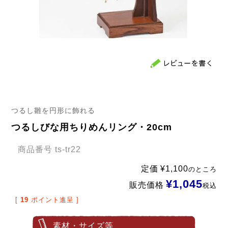
つるし雛を円形に飾れる
つるしびな用ちりめんリング・20cm
商品番号
ts-tr22
定価
¥
1,100
のところ
¥
1,045
販売価格
税込
[
19
ポイント進呈 ]
素材・サイズ等