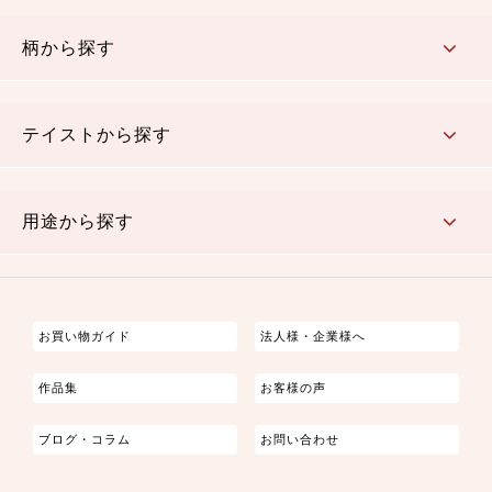
赤・ピンク
黄色・オレンジ
茶・ベージュ
緑
青・紺
紫
白・アイボリー
黒・グレイ
金・銀
多色使い
リバーシブル
柄から探す
さくら柄
梅柄
和風花柄
洋テイスト花柄
植物柄
伝統柄・古典柄
飛鳥・奈良文様
かすり柄
動物柄
縞・ストライプ
水玉・ドット
チェック・格子
小紋柄
無地
テイストから探す
古典的
かわいい
華やか
モダン
レトロ
ベーシック
しぶい
男柄
おしゃれ
なごみ
洋テイスト
用途から探す
つまみ細工
ゆかた・じんべい
子供の着物
よさこい・舞台衣装
お祭り着
さむえ
エプロン・ホームウェア
ブラウス・シャツ・ワンピース
古ぶくさ
バッグ・ポーチ
インテリア
マスク
お買い物ガイド
法人様・企業様へ
作品集
お客様の声
ブログ・コラム
お問い合わせ