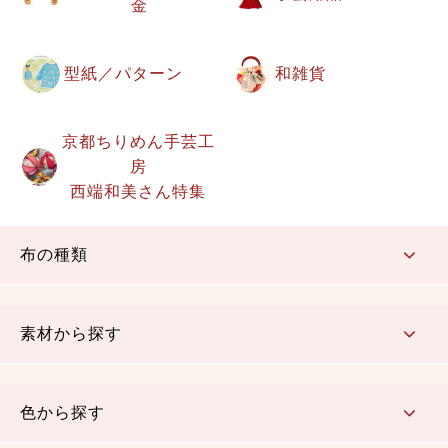
金
型紙／パターン
和雑貨
京都ちりめん手芸工
房
西端和美さん特集
布の種類
コットン／もめん生地
ちりめん生地
織物 金襴・裂地
りんず・ジャガード織生地
ポリエステル生地
その他の生地
ちりめんカットロール
リボン
素材から探す
コットン／木綿素材（混紡含む）
ポリエステル素材（混紡含む）
レーヨン素材
シルク素材
麻／リネン（混紡含む）
本掲載生地
色から探す