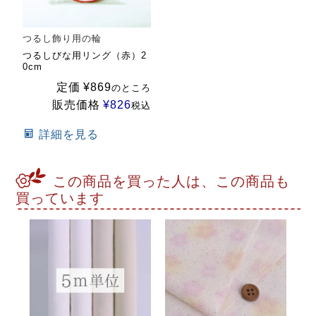
つるし飾り用の輪
つるしびな用リング（赤）2
0cm
定価
¥
869
のところ
販売価格
¥
826
税込
詳細を見る
この商品を買った人は、この商品も
買っています