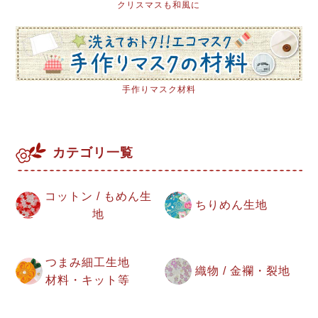
クリスマスも和風に
手作りマスク材料
カテゴリ一覧
コットン / もめん生
ちりめん生地
地
つまみ細工生地
織物 / 金襴・裂地
材料・キット等