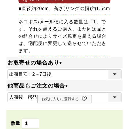
■直径約20cm、高さ(リングの幅)約1.5cm
ネコポス/メール便に入る数量は「1」で
す。それを超えるご購入、また同送品と
の組合せによりサイズ規定を超える場合
は、宅配便に変更して送らせていただき
ます。
お取寄せの場合あり
(
必
他商品もご注文の場合
須
(
)
お気に入りに登録する
必
須
)