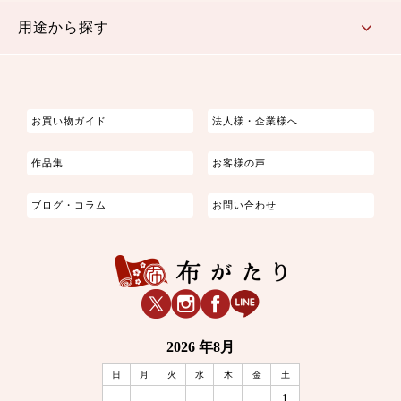
古典的
かわいい
華やか
モダン
レトロ
ベーシック
しぶい
男柄
おしゃれ
なごみ
洋テイスト
用途から探す
つまみ細工
ゆかた・じんべい
子供の着物
よさこい・舞台衣装
お祭り着
さむえ
エプロン・ホームウェア
ブラウス・シャツ・ワンピース
古ぶくさ
バッグ・ポーチ
インテリア
マスク
お買い物ガイド
法人様・企業様へ
作品集
お客様の声
ブログ・コラム
お問い合わせ