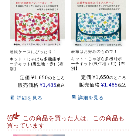
表布はお好みのもので！
通帳ケースにぴったり！
キット・じゃばら多機能ポ
キット・じゃばら多機能ポ
ーチキット(裏生地：紺)【布
ーチキット(裏生地：赤)【布
別】
別】
定価
¥
1,650
定価
¥
1,650
のところ
のところ
販売価格
¥
1,485
販売価格
¥
1,485
税込
税込
詳細を見る
詳細を見る
この商品を買った人は、この商品も
買っています