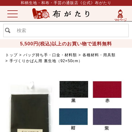
和柄生地・和布・手芸の通販店《公式》布がたり
ME
NU
5,500円(税込)以上のお買い物で送料無料
トップ
バッグ持ち手・口金・材料類
各種材料・用具類
手づくりかばん用 裏生地（92×50cm）