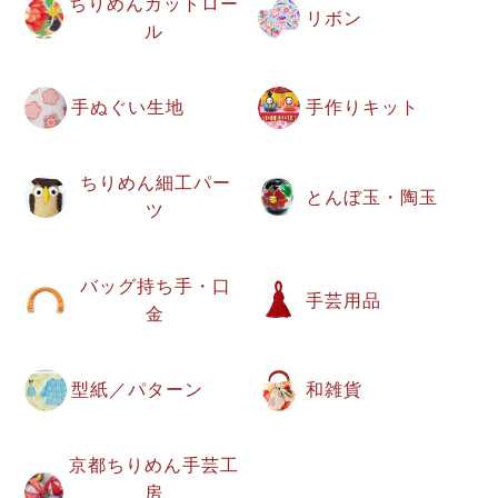
ちりめんカットロー
リボン
ル
手ぬぐい生地
手作りキット
ちりめん細工パー
とんぼ玉・陶玉
ツ
バッグ持ち手・口
手芸用品
金
型紙／パターン
和雑貨
京都ちりめん手芸工
房