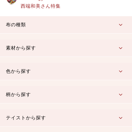
西端和美さん特集
布の種類
コットン／もめん生地
ちりめん生地
織物 金襴・裂地
りんず・ジャガード織生地
ポリエステル生地
その他の生地
ちりめんカットロール
リボン
素材から探す
コットン／木綿素材（混紡含む）
ポリエステル素材（混紡含む）
レーヨン素材
シルク素材
麻／リネン（混紡含む）
本掲載生地
色から探す
赤・ピンク
黄色・オレンジ
茶・ベージュ
緑
青・紺
紫
白・アイボリー
黒・グレイ
金・銀
多色使い
リバーシブル
柄から探す
さくら柄
梅柄
和風花柄
洋テイスト花柄
植物柄
伝統柄・古典柄
飛鳥・奈良文様
かすり柄
動物柄
縞・ストライプ
水玉・ドット
チェック・格子
小紋柄
無地
テイストから探す