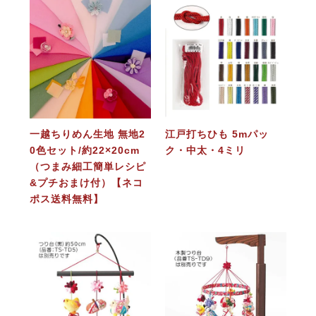
一越ちりめん生地 無地2
江戸打ちひも 5mパッ
0色セット/約22×20cm
ク・中太・4ミリ
（つまみ細工簡単レシピ
&プチおまけ付）【ネコ
ポス送料無料】