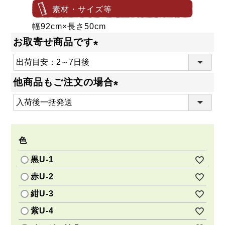
素材・サイズ等
幅92cm×長さ50cm
お取寄せ商品です
(
必
他商品もご注文の場合
須
(
)
必
須
色
)
黒U-1
赤U-2
紺U-3
紫U-4