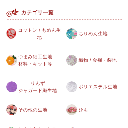
カテゴリ一覧
コットン / もめん生
ちりめん生地
地
つまみ細工生地
織物 / 金襴・裂地
材料・キット等
りんず
ポリエステル生地
ジャガード織生地
その他の生地
ひも