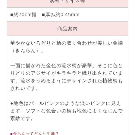
素材・サイズ等
■約70cm幅 ■厚み約0.45mm
商品案内
華やかないろどりと柄の取り合わせが美しい金襴
（きんらん）。
一面に描かれた金色の流水柄が豪華。そこに色と
りどりのアジサイがキラキラと織り出されていま
す。流水をうめるようにデザインされた植物柄も
きれいです。
●地色はパールピンクのような淡いピンクに見え
ます。ソフトな色合いの柄も地色によくなじんで
素敵です。
■
金らんってどんな生地？