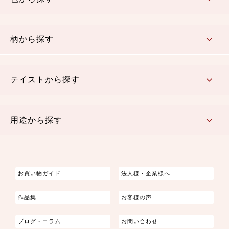
赤・ピンク
黄色・オレンジ
茶・ベージュ
緑
青・紺
紫
白・アイボリー
黒・グレイ
金・銀
多色使い
リバーシブル
柄から探す
さくら柄
梅柄
和風花柄
洋テイスト花柄
植物柄
伝統柄・古典柄
飛鳥・奈良文様
かすり柄
動物柄
縞・ストライプ
水玉・ドット
チェック・格子
小紋柄
無地
テイストから探す
古典的
かわいい
華やか
モダン
レトロ
ベーシック
しぶい
男柄
おしゃれ
なごみ
洋テイスト
用途から探す
つまみ細工
ゆかた・じんべい
子供の着物
よさこい・舞台衣装
お祭り着
さむえ
エプロン・ホームウェア
ブラウス・シャツ・ワンピース
古ぶくさ
バッグ・ポーチ
インテリア
マスク
お買い物ガイド
法人様・企業様へ
作品集
お客様の声
ブログ・コラム
お問い合わせ