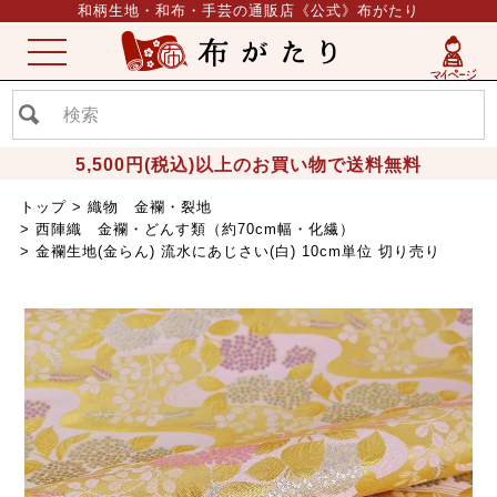
和柄生地・和布・手芸の通販店《公式》布がたり
ME
NU
5,500円(税込)以上のお買い物で送料無料
トップ
織物 金襴・裂地
西陣織 金襴・どんす類（約70cm幅・化繊）
金襴生地(金らん) 流水にあじさい(白) 10cm単位 切り売り