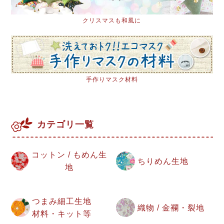
クリスマスも和風に
手作りマスク材料
カテゴリ一覧
コットン / もめん生
ちりめん生地
地
つまみ細工生地
織物 / 金襴・裂地
材料・キット等