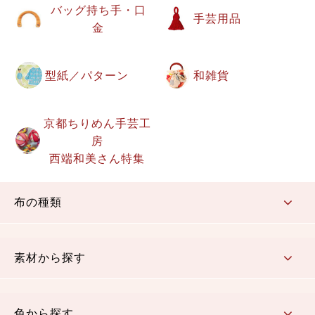
バッグ持ち手・口
手芸用品
金
型紙／パターン
和雑貨
京都ちりめん手芸工
房
西端和美さん特集
布の種類
コットン／もめん生地
ちりめん生地
織物 金襴・裂地
りんず・ジャガード織生地
ポリエステル生地
その他の生地
ちりめんカットロール
リボン
素材から探す
コットン／木綿素材（混紡含む）
ポリエステル素材（混紡含む）
レーヨン素材
シルク素材
麻／リネン（混紡含む）
本掲載生地
色から探す