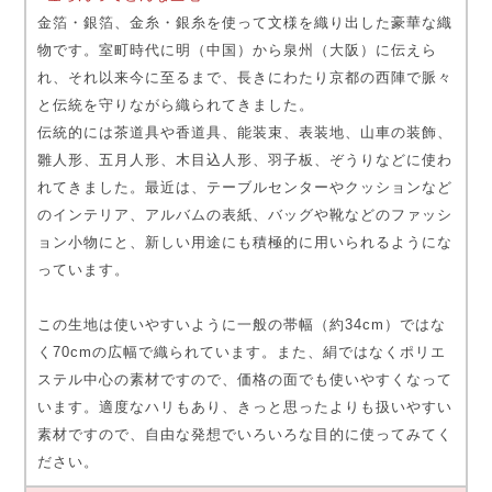
金箔・銀箔、金糸・銀糸を使って文様を織り出した豪華な織
物です。室町時代に明（中国）から泉州（大阪）に伝えら
れ、それ以来今に至るまで、長きにわたり京都の西陣で脈々
と伝統を守りながら織られてきました。
伝統的には茶道具や香道具、能装束、表装地、山車の装飾、
雛人形、五月人形、木目込人形、羽子板、ぞうりなどに使わ
れてきました。最近は、テーブルセンターやクッションなど
のインテリア、アルバムの表紙、バッグや靴などのファッシ
ョン小物にと、新しい用途にも積極的に用いられるようにな
っています。
この生地は使いやすいように一般の帯幅（約34cm）ではな
く70cmの広幅で織られています。また、絹ではなくポリエ
ステル中心の素材ですので、価格の面でも使いやすくなって
います。適度なハリもあり、きっと思ったよりも扱いやすい
素材ですので、自由な発想でいろいろな目的に使ってみてく
ださい。