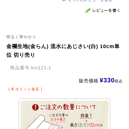
明るく華やか☆
金襴生地(金らん) 流水にあじさい(白) 10cm単
位 切り売り
商品番号
kin121-1
¥
330
販売価格
税込
[
6
ポイント進呈 ]