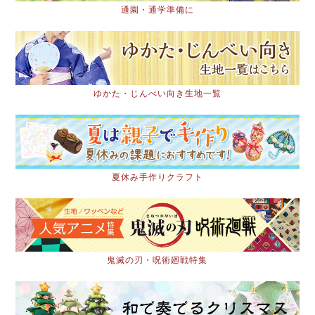
通園・通学準備に
ゆかた・じんべい向き生地一覧
夏休み手作りクラフト
鬼滅の刃・呪術廻戦特集