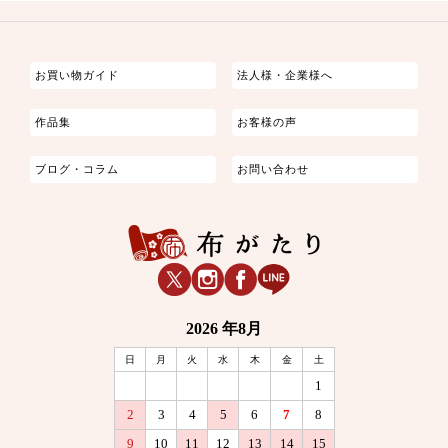
つまみ細工
ゆかた・じんべい
子供の着物
よさこい・舞台衣装
お祭り着
さむえ
エプロン・ホームウェア
ブラウス・シャツ・ワンピース
古ぶくさ
バッグ・ポーチ
インテリア
マスク
お買い物ガイド
法人様・企業様へ
作品集
お客様の声
ブログ・コラム
お問い合わせ