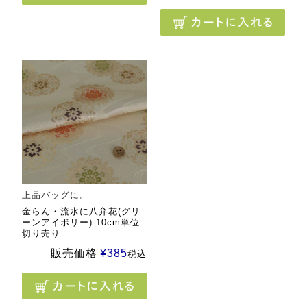
上品バッグに。
金らん・流水に八弁花(グリ
ーンアイボリー) 10cm単位
切り売り
販売価格
¥
385
税込