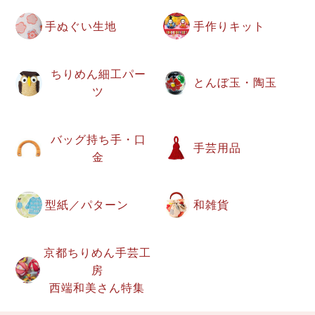
手ぬぐい生地
手作りキット
ちりめん細工パー
とんぼ玉・陶玉
ツ
バッグ持ち手・口
手芸用品
金
型紙／パターン
和雑貨
京都ちりめん手芸工
房
西端和美さん特集