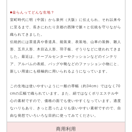
■金らんってどんな生地？
室町時代に明（中国）から泉州（大阪）に伝えられ、それ以来今
に至るまで、長きにわたり京都の西陣で脈々と伝統を守りながら
織られてきました。
伝統的には茶道具や香道具、能装束、表装地、山車の装飾、雛人
形、五月人形、木目込人形、羽子板、ぞうりなどに使われてきま
した。最近は、テーブルセンターやクッションなどのインテリ
ア、アルバムの表紙、バッグや靴などのファッション小物にと、
新しい用途にも積極的に用いられるようになっています。
この生地は使いやすいように一般の帯幅（約34cm）ではなく70
cmの広幅で織られています。また、絹ではなくポリエステル中
心の素材ですので、価格の面でも使いやすくなっています。適度
なハリもあり、きっと思ったよりも扱いやすい素材ですので、自
由な発想でいろいろな目的に使ってみてください。
商用利用