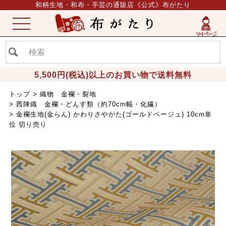
和柄生地・和布・手芸の通販店《公式》布がたり
ME
NU
5,500円(税込)以上のお買い物で送料無料
トップ
織物 金襴・裂地
西陣織 金襴・どんす類（約70cm幅・化繊）
金襴生地(金らん) かわりさやがた(ゴールドベージュ) 10cm単
位 切り売り