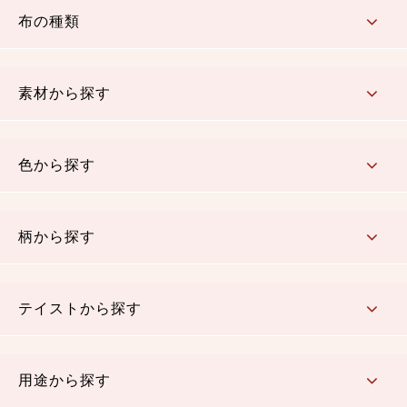
布の種類
コットン／もめん生地
ちりめん生地
織物 金襴・裂地
りんず・ジャガード織生地
ポリエステル生地
その他の生地
ちりめんカットロール
リボン
素材から探す
コットン／木綿素材（混紡含む）
ポリエステル素材（混紡含む）
レーヨン素材
シルク素材
麻／リネン（混紡含む）
本掲載生地
色から探す
赤・ピンク
黄色・オレンジ
茶・ベージュ
緑
青・紺
紫
白・アイボリー
黒・グレイ
金・銀
多色使い
リバーシブル
柄から探す
さくら柄
梅柄
和風花柄
洋テイスト花柄
植物柄
伝統柄・古典柄
飛鳥・奈良文様
かすり柄
動物柄
縞・ストライプ
水玉・ドット
チェック・格子
小紋柄
無地
テイストから探す
古典的
かわいい
華やか
モダン
レトロ
ベーシック
しぶい
男柄
おしゃれ
なごみ
洋テイスト
用途から探す