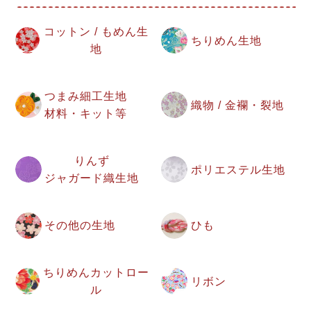
コットン / もめん生
ちりめん生地
地
つまみ細工生地
織物 / 金襴・裂地
材料・キット等
りんず
ポリエステル生地
ジャガード織生地
その他の生地
ひも
ちりめんカットロー
リボン
ル