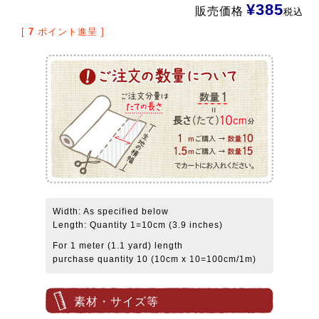
¥
385
販売価格
税込
[
7
ポイント進呈 ]
Width: As specified below
Length: Quantity 1=10cm (3.9 inches)
For 1 meter (1.1 yard) length
purchase quantity 10 (10cm x 10=100cm/1m)
素材・サイズ等