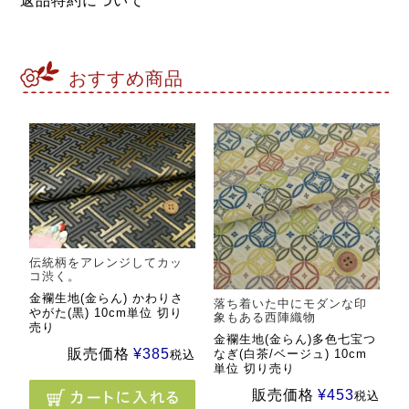
返品特約について
おすすめ商品
伝統柄をアレンジしてカッ
コ渋く。
金襴生地(金らん) かわりさ
落ち着いた中にモダンな印
やがた(黒) 10cm単位 切り
象もある西陣織物
売り
金襴生地(金らん)多色七宝つ
販売価格
¥
385
なぎ(白茶/ベージュ) 10cm
税込
単位 切り売り
販売価格
¥
453
税込