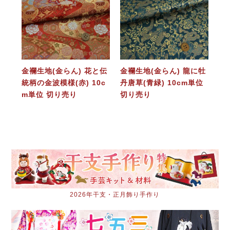
金襴生地(金らん) 花と伝
金襴生地(金らん) 龍に牡
統柄の金波模様(赤) 10c
丹唐草(青緑) 10cm単位
m単位 切り売り
切り売り
2026年干支・正月飾り手作り