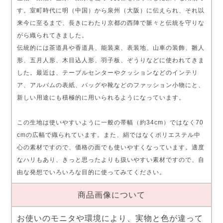
す。室町時代に明（中国）から泉州（大阪）に伝えられ、それ以
来今に至るまで、長きにわたり京都の西陣で脈々と伝統を守りな
がら織られてきました。
伝統的には茶道具や香道具、能装束、表装地、山車の装飾、雛人
形、五月人形、木目込人形、羽子板、ぞうりなどに使われてきま
した。最近は、テーブルセンターやクッションなどのインテリ
ア、アルバムの表紙、バッグや靴などのファッション小物にと、
新しい用途にも積極的に用いられるようになっています。
この生地は使いやすいように一般の帯幅（約34cm）ではなく70
cmの広幅で織られています。また、絹ではなくポリエステル中
心の素材ですので、価格の面でも使いやすくなっています。適度
なハリもあり、きっと思ったよりも扱いやすい素材ですので、自
由な発想でいろいろな目的に使ってみてください。
商品画像について
お使いのモニタや環境により、実物と色が違って