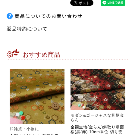
返品特約について
おすすめ商品
モダン&ゴージャスな和柄金
らん
金襴生地(金らん)斜取り扇面
和雑貨・小物に
桜(黒/赤) 10cm単位 切り売