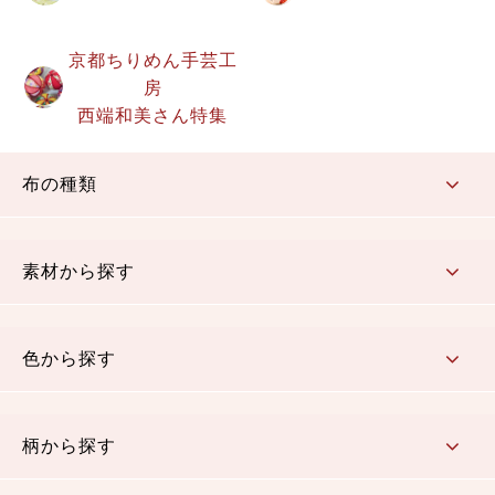
京都ちりめん手芸工
房
西端和美さん特集
布の種類
コットン／もめん生地
ちりめん生地
織物 金襴・裂地
りんず・ジャガード織生地
ポリエステル生地
その他の生地
ちりめんカットロール
リボン
素材から探す
コットン／木綿素材（混紡含む）
ポリエステル素材（混紡含む）
レーヨン素材
シルク素材
麻／リネン（混紡含む）
本掲載生地
色から探す
赤・ピンク
黄色・オレンジ
茶・ベージュ
緑
青・紺
紫
白・アイボリー
黒・グレイ
金・銀
多色使い
リバーシブル
柄から探す