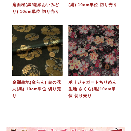
扇面桜(黒/老緑おいみど
(紺) 10cm単位 切り売り
り) 10cm単位 切り売り
金襴生地(金らん) 金の花
ポリジャガードちりめん
丸(黒) 10cm単位 切り売
生地 さくら(黒)10cm単
り
位 切り売り