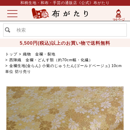
和柄生地・和布・手芸の通販店《公式》布がたり
ME
NU
5,500円(税込)以上のお買い物で送料無料
トップ
織物 金襴・裂地
西陣織 金襴・どんす類（約70cm幅・化繊）
金襴生地(金らん) 小菊のじゅうたん(ゴールドベージュ) 10cm
単位 切り売り