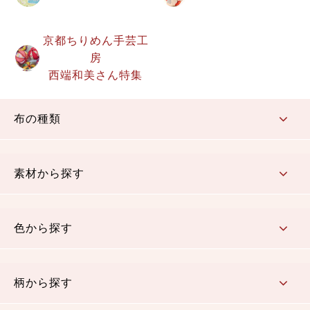
京都ちりめん手芸工
房
西端和美さん特集
布の種類
コットン／もめん生地
ちりめん生地
織物 金襴・裂地
りんず・ジャガード織生地
ポリエステル生地
その他の生地
ちりめんカットロール
リボン
素材から探す
コットン／木綿素材（混紡含む）
ポリエステル素材（混紡含む）
レーヨン素材
シルク素材
麻／リネン（混紡含む）
本掲載生地
色から探す
赤・ピンク
黄色・オレンジ
茶・ベージュ
緑
青・紺
紫
白・アイボリー
黒・グレイ
金・銀
多色使い
リバーシブル
柄から探す