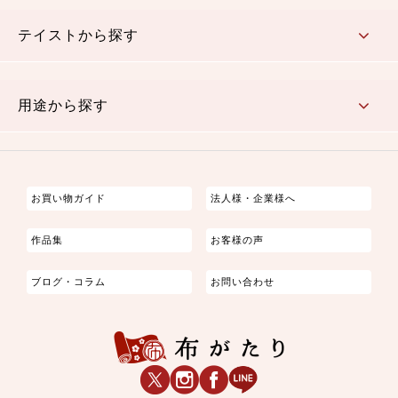
さくら柄
梅柄
和風花柄
洋テイスト花柄
植物柄
伝統柄・古典柄
飛鳥・奈良文様
かすり柄
動物柄
縞・ストライプ
水玉・ドット
チェック・格子
小紋柄
無地
テイストから探す
古典的
かわいい
華やか
モダン
レトロ
ベーシック
しぶい
男柄
おしゃれ
なごみ
洋テイスト
用途から探す
つまみ細工
ゆかた・じんべい
子供の着物
よさこい・舞台衣装
お祭り着
さむえ
エプロン・ホームウェア
ブラウス・シャツ・ワンピース
古ぶくさ
バッグ・ポーチ
インテリア
マスク
お買い物ガイド
法人様・企業様へ
作品集
お客様の声
ブログ・コラム
お問い合わせ