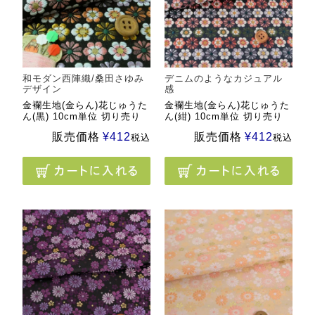
和モダン西陣織/桑田さゆみ
デニムのようなカジュアル
デザイン
感
金襴生地(金らん)花じゅうた
金襴生地(金らん)花じゅうた
ん(黒) 10cm単位 切り売り
ん(紺) 10cm単位 切り売り
販売価格
¥
412
販売価格
¥
412
税込
税込