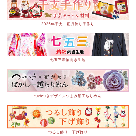
2026年干支・正月飾り手作り
七五三着物向き生地
つゆつきデザインつまみ細工ちりめん
つるし飾り・下げ飾り