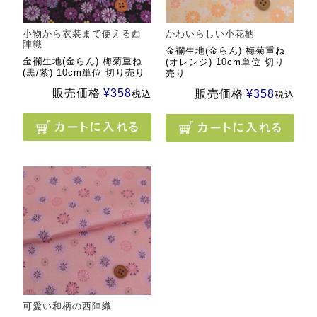
小物から衣装まで使える西
かわいらしい小花柄
陣織
金襴生地(金らん) 梅菊重ね
金襴生地(金らん) 梅菊重ね
(オレンジ) 10cm単位 切り
(黒/紫) 10cm単位 切り売り
売り
販売価格
¥
358
販売価格
¥
358
税込
税込
可愛い和柄の西陣織