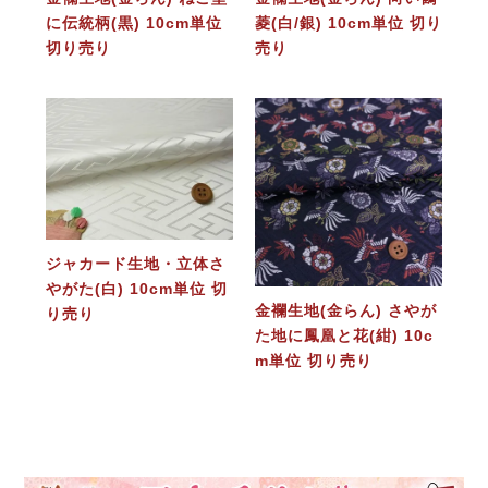
に伝統柄(黒) 10cm単位
菱(白/銀) 10cm単位 切り
切り売り
売り
ジャカード生地・立体さ
やがた(白) 10cm単位 切
金襴生地(金らん) さやが
り売り
た地に鳳凰と花(紺) 10c
m単位 切り売り