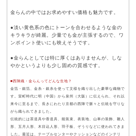
金らんの中ではお求めやすい価格も魅力です。
●淡い黄色系の色にトーンを合わせるような金の
キラキラが綺麗。少量でも金が主張するので、ワ
ンポイント使いにも映えそうです。
●金らんとしては特に厚くはありませんが、しな
やかというよりも少し固めの質感です。
■西陣織・金らんってどんな生地？
金箔・銀箔、金糸・銀糸を使って文様を織り出した豪華な織物で
す。室町時代に明（中国）から泉州（大阪）に伝えられ、それ以
来今に至るまで、長きにわたり京都の西陣で脈々と伝統を守りな
がら織られてきました。
伝統的には茶道具や香道具、能装束、表装地、山車の装飾、雛人
形、五月人形、木目込人形、羽子板、ぞうりなどに使われてきま
した。最近は、テーブルセンターやクッションなどのインテリ