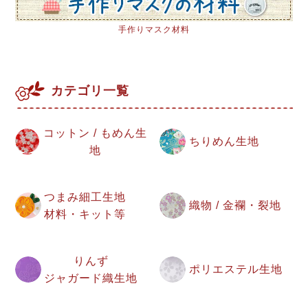
手作りマスク材料
カテゴリ一覧
コットン / もめん生
ちりめん生地
地
つまみ細工生地
織物 / 金襴・裂地
材料・キット等
りんず
ポリエステル生地
ジャガード織生地