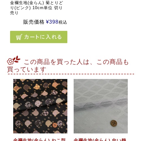
金襴生地(金らん) 菊とりど
り(ピンク) 10cm単位 切り
売り
販売価格
¥
398
税込
この商品を買った人は、この商品も
買っています
金襴生地(金らん) ねこ型
金襴生地(金らん) 向い鶴