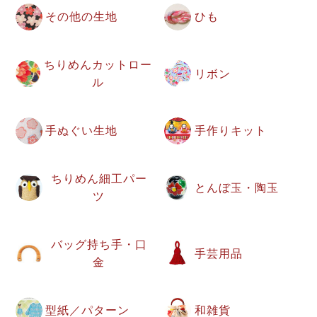
その他の生地
ひも
ちりめんカットロー
リボン
ル
手ぬぐい生地
手作りキット
ちりめん細工パー
とんぼ玉・陶玉
ツ
バッグ持ち手・口
手芸用品
金
型紙／パターン
和雑貨