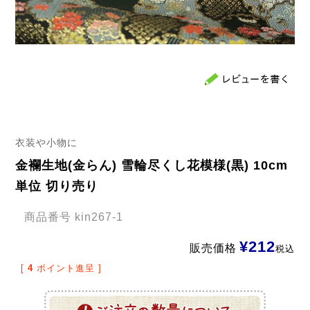
衣装や小物に
金襴生地(金らん) 雪輪尽くし花模様(黒) 10cm
単位 切り売り
商品番号
kin267-1
¥
212
販売価格
税込
[
4
ポイント進呈 ]