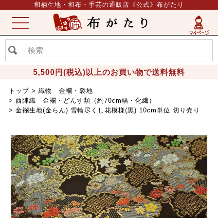
和柄生地・和布・手芸の通販店《公式》布がたり
ME
NU
5,500円(税込)以上のお買い物で送料無料
トップ
織物 金襴・裂地
西陣織 金襴・どんす類（約70cm幅・化繊）
金襴生地(金らん) 雪輪尽くし花模様(黒) 10cm単位 切り売り