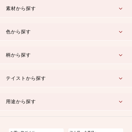
コットン／もめん生地
ちりめん生地
織物 金襴・裂地
りんず・ジャガード織生地
ポリエステル生地
その他の生地
ちりめんカットロール
リボン
素材から探す
コットン／木綿素材（混紡含む）
ポリエステル素材（混紡含む）
レーヨン素材
シルク素材
麻／リネン（混紡含む）
本掲載生地
色から探す
赤・ピンク
黄色・オレンジ
茶・ベージュ
緑
青・紺
紫
白・アイボリー
黒・グレイ
金・銀
多色使い
リバーシブル
柄から探す
さくら柄
梅柄
和風花柄
洋テイスト花柄
植物柄
伝統柄・古典柄
飛鳥・奈良文様
かすり柄
動物柄
縞・ストライプ
水玉・ドット
チェック・格子
小紋柄
無地
テイストから探す
古典的
かわいい
華やか
モダン
レトロ
ベーシック
しぶい
男柄
おしゃれ
なごみ
洋テイスト
用途から探す
つまみ細工
ゆかた・じんべい
子供の着物
よさこい・舞台衣装
お祭り着
さむえ
エプロン・ホームウェア
ブラウス・シャツ・ワンピース
古ぶくさ
バッグ・ポーチ
インテリア
マスク