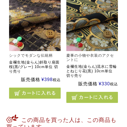
シックでモダンな伝統柄
慶事の小物や衣装のアクセ
ントに
金襴生地(金らん)斜取り扇面
金襴生地(金らん)流水に雪輪
桜(黒/グレー) 10cm単位 切
とねじり花(黒) 10cm単位
り売り
切り売り
販売価格
¥
398
税込
販売価格
¥
330
税込
この商品を買った人は、この商品も
買っています