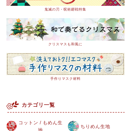
鬼滅の刃・呪術廻戦特集
クリスマスも和風に
手作りマスク材料
カテゴリ一覧
コットン / もめん生
ちりめん生地
地