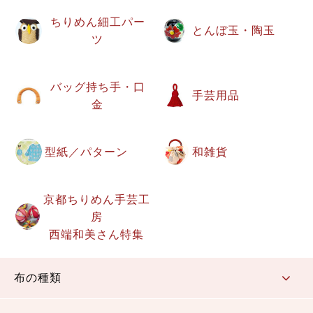
ちりめん細工パー
とんぼ玉・陶玉
ツ
バッグ持ち手・口
手芸用品
金
型紙／パターン
和雑貨
京都ちりめん手芸工
房
西端和美さん特集
布の種類