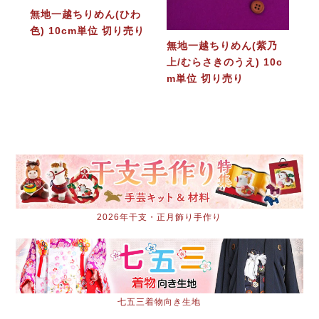
無地一越ちりめん(ひわ
色) 10cm単位 切り売り
無地一越ちりめん(紫乃
上/むらさきのうえ) 10c
m単位 切り売り
2026年干支・正月飾り手作り
七五三着物向き生地