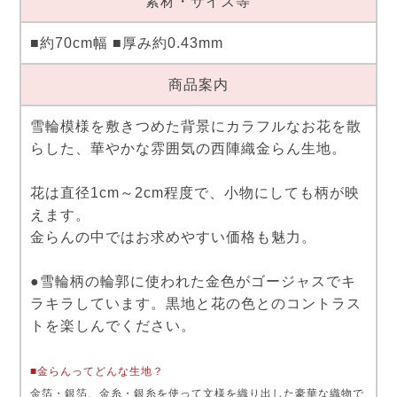
素材・サイズ等
■約70cm幅 ■厚み約0.43mm
商品案内
雪輪模様を敷きつめた背景にカラフルなお花を散
らした、華やかな雰囲気の西陣織金らん生地。
花は直径1cm～2cm程度で、小物にしても柄が映
えます。
金らんの中ではお求めやすい価格も魅力。
●雪輪柄の輪郭に使われた金色がゴージャスでキ
ラキラしています。黒地と花の色とのコントラス
トを楽しんでください。
■金らんってどんな生地？
金箔・銀箔、金糸・銀糸を使って文様を織り出した豪華な織物で