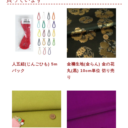
人五紐(じんごひも) 5m
金襴生地(金らん) 金の花
パック
丸(黒) 10cm単位 切り売
り