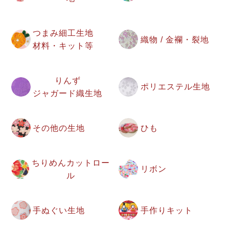
つまみ細工生地
織物 / 金襴・裂地
材料・キット等
りんず
ポリエステル生地
ジャガード織生地
その他の生地
ひも
ちりめんカットロー
リボン
ル
手ぬぐい生地
手作りキット