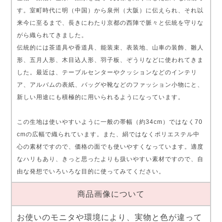
す。室町時代に明（中国）から泉州（大阪）に伝えられ、それ以
来今に至るまで、長きにわたり京都の西陣で脈々と伝統を守りな
がら織られてきました。
伝統的には茶道具や香道具、能装束、表装地、山車の装飾、雛人
形、五月人形、木目込人形、羽子板、ぞうりなどに使われてきま
した。最近は、テーブルセンターやクッションなどのインテリ
ア、アルバムの表紙、バッグや靴などのファッション小物にと、
新しい用途にも積極的に用いられるようになっています。
この生地は使いやすいように一般の帯幅（約34cm）ではなく70
cmの広幅で織られています。また、絹ではなくポリエステル中
心の素材ですので、価格の面でも使いやすくなっています。適度
なハリもあり、きっと思ったよりも扱いやすい素材ですので、自
由な発想でいろいろな目的に使ってみてください。
商品画像について
お使いのモニタや環境により、実物と色が違って