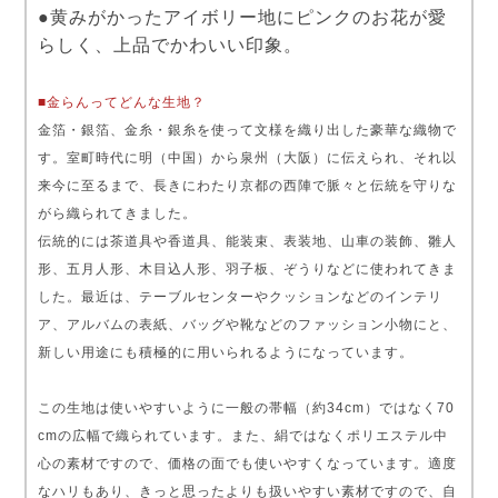
●黄みがかったアイボリー地にピンクのお花が愛
らしく、上品でかわいい印象。
■金らんってどんな生地？
金箔・銀箔、金糸・銀糸を使って文様を織り出した豪華な織物で
す。室町時代に明（中国）から泉州（大阪）に伝えられ、それ以
来今に至るまで、長きにわたり京都の西陣で脈々と伝統を守りな
がら織られてきました。
伝統的には茶道具や香道具、能装束、表装地、山車の装飾、雛人
形、五月人形、木目込人形、羽子板、ぞうりなどに使われてきま
した。最近は、テーブルセンターやクッションなどのインテリ
ア、アルバムの表紙、バッグや靴などのファッション小物にと、
新しい用途にも積極的に用いられるようになっています。
この生地は使いやすいように一般の帯幅（約34cm）ではなく70
cmの広幅で織られています。また、絹ではなくポリエステル中
心の素材ですので、価格の面でも使いやすくなっています。適度
なハリもあり、きっと思ったよりも扱いやすい素材ですので、自