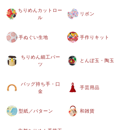
ちりめんカットロー
リボン
ル
手ぬぐい生地
手作りキット
ちりめん細工パー
とんぼ玉・陶玉
ツ
バッグ持ち手・口
手芸用品
金
型紙／パターン
和雑貨