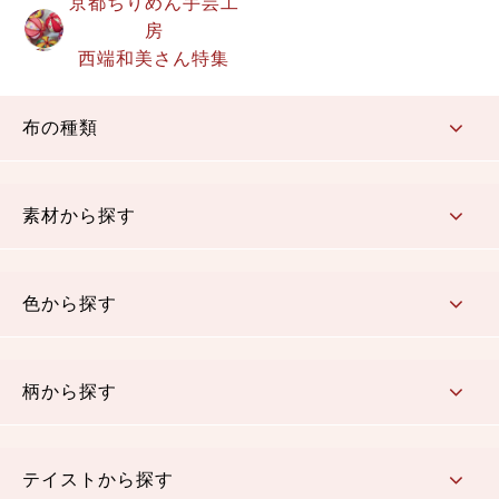
京都ちりめん手芸工
房
西端和美さん特集
布の種類
コットン／もめん生地
ちりめん生地
織物 金襴・裂地
りんず・ジャガード織生地
ポリエステル生地
その他の生地
ちりめんカットロール
リボン
素材から探す
コットン／木綿素材（混紡含む）
ポリエステル素材（混紡含む）
レーヨン素材
シルク素材
麻／リネン（混紡含む）
本掲載生地
色から探す
赤・ピンク
黄色・オレンジ
茶・ベージュ
緑
青・紺
紫
白・アイボリー
黒・グレイ
金・銀
多色使い
リバーシブル
柄から探す
さくら柄
梅柄
和風花柄
洋テイスト花柄
植物柄
伝統柄・古典柄
飛鳥・奈良文様
かすり柄
動物柄
縞・ストライプ
水玉・ドット
チェック・格子
小紋柄
無地
テイストから探す