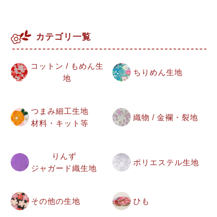
カテゴリ一覧
コットン / もめん生
ちりめん生地
地
つまみ細工生地
織物 / 金襴・裂地
材料・キット等
りんず
ポリエステル生地
ジャガード織生地
その他の生地
ひも