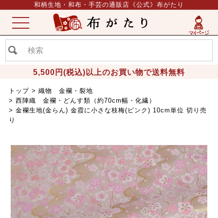
和柄生地・和布・手芸の通販店《公式》布がたり
ME
NU
5,500円(税込)以上のお買い物で送料無料
トップ
織物 金襴・裂地
西陣織 金襴・どんす類（約70cm幅・化繊）
金襴生地(金らん) 金霞に小さな枝梅(ピンク) 10cm単位 切り売
り