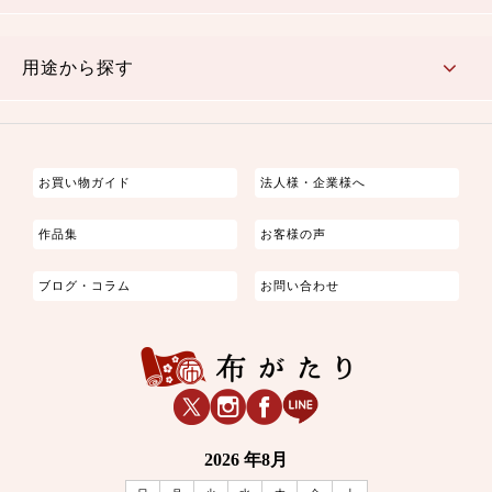
古典的
かわいい
華やか
モダン
レトロ
ベーシック
しぶい
男柄
おしゃれ
なごみ
洋テイスト
用途から探す
つまみ細工
ゆかた・じんべい
子供の着物
よさこい・舞台衣装
お祭り着
さむえ
エプロン・ホームウェア
ブラウス・シャツ・ワンピース
古ぶくさ
バッグ・ポーチ
インテリア
マスク
お買い物ガイド
法人様・企業様へ
作品集
お客様の声
ブログ・コラム
お問い合わせ