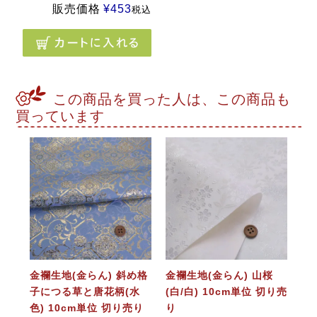
販売価格
¥
453
税込
この商品を買った人は、この商品も
買っています
金襴生地(金らん) 斜め格
金襴生地(金らん) 山桜
子につる草と唐花柄(水
(白/白) 10cm単位 切り売
色) 10cm単位 切り売り
り