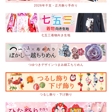
2026年干支・正月飾り手作り
七五三着物向き生地
つゆつきデザインつまみ細工ちりめん
つるし飾り・下げ飾り