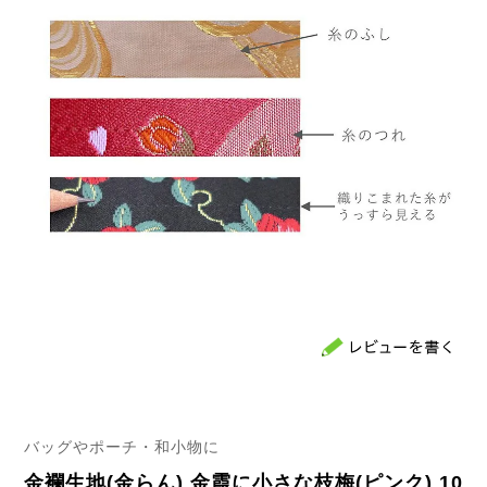
バッグやポーチ・和小物に
金襴生地(金らん) 金霞に小さな枝梅(ピンク) 10