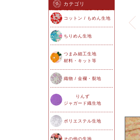
カテゴリ
コットン / もめん生地
ちりめん生地
つまみ細工生地
材料・キット等
織物 / 金襴・裂地
りんず
ジャガード織生地
ポリエステル生地
その他の生地