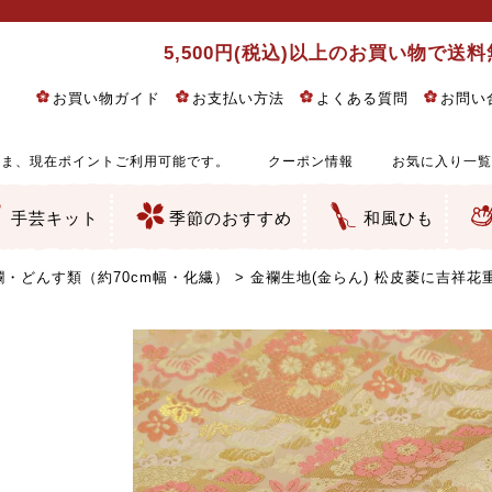
5,500円(税込)以上のお買い物で送
お買い物ガイド
お支払い方法
よくある質問
お問い
ま、現在ポイントご利用可能です。
クーポン情報
お気に入り一覧
手芸キット
季節のおすすめ
和風ひも
りめん細工・ちりめん手芸
し子・こぎん刺し
るし飾り・ひな祭り・端午の節句
物・干支
ェディング
ッグ・ポーチ・袋物
クセサリー・キーホルダー・根付類
絵・木目込み・手まり
ルトナージュ
引手芸
朱印帳
の他
和風花柄
モダン和風花柄
伝統柄
かすり柄
動物柄
縞・チェック・水玉など
その他の和風柄
洋風柄
グラデーション・ぼかし
無地・無地調
無地・手染めあづみ野木綿
ガーゼ生地
綿レース生地
つまみ細工向き
手ぬぐい
手芸用ちりめん
手芸用一越ちりめん
洗えるちりめん／ポリちりめん
正絹ちりめん／シルク
木綿ちりめん
オリジナル商品
西陣織 金襴・どんす類
西陣織 裂地・帯地
和柄りんず（綸子）生地・レーヨン
無地りんず（綸子）生地・レーヨン
ジャガード織
柄もの
無地・地模様
つまみ細工用カット済み生地
リネン／麻混生地
印伝調生地
たたみテープ／畳のへり
シルク生地
裏地
キュプラ・チュール
ゆかた・じんべい向き生地
つまみ細工生地・材料・キット等
七五三に～お子さまの着物向き生地
干支・正月手芸
つるしびな・つるし飾り
ひな祭り手作りキット
端午の節句手作りキット
鬼滅の刃・呪術廻戦特集
京都ちりめん手芸工房より・西端和美先生特集
コットン／木綿素材（混紡含む）
ポリエステル素材（混紡含む）
レーヨン素材
シルク素材
麻／リネン（混紡含む）
本掲載生地
赤・ピンク
黄色・オレンジ
茶・ベージュ
緑
青・紺
紫
白・アイボリー
黒・グレイ
金・銀
多色使い
リバーシブル
さくら柄
梅柄
和風花柄
洋テイスト花柄
植物柄
伝統柄・古典柄
飛鳥・奈良文様
かすり柄
動物柄
縞・ストライプ
水玉・ドット
チェック・格子
小紋柄
無地
古典的
かわいい
華やか
モダン
レトロ
ベーシック
しぶい
男柄
おしゃれ
なごみ
洋テイスト
つまみ細工
ゆかた・じんべい
子供の着物
ベビー袴&上着セット
よさこい・舞台衣装
お祭り着
さむえ
エプロン・ホームウェア
ブラウス・シャツ・ワンピース
古ぶくさ
バッグ・ポーチ
インテリア
マスク
ひな祭りちりめんキット
縁起物(ふくろう、まり、瓢箪
髪飾り・アクセサリー
根付・ストラップ・キーホ
巾着・がま口等
タペストリー
人形・動物
干支
その他
ふきん
コースター・ランチョンマ
バッグ・ポーチ類
その他
刺し子布（布のみ）
刺し子糸
つるしびな・つるし飾り
ひな祭り
端午の節句
動物
干支
リングピロー
ウェディングベア・ウエル
アクセサリー
ウェルカムボード
バッグ類
ポーチ類
ペンケース・メガネケース
コインケース
その他のケース・袋物
アクセサリー・髪飾り
キーホルダー・根付・スト
押絵
木目込み
手まり
たたみへり・たたみシート
ドールチャーム
編み物
刺しゅう
タペストリー
ビーズ手芸
布ぞうり
クリスマス・ハロウィン
その他のキット
夏休み手作り特集
ちりめん・木綿丸ひも
江戸打ちひも
人五・人八紐
メタリックヤーン／ひも
その他のひも
・どんす類（約70cm幅・化繊）
金襴生地(金らん) 松皮菱に吉祥花重