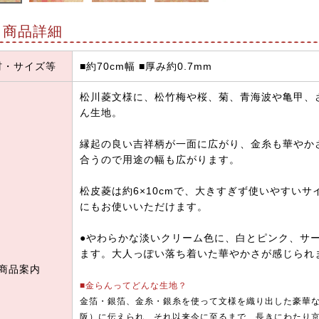
商品詳細
材・サイズ等
■約70cm幅 ■厚み約0.7mm
松川菱文様に、松竹梅や桜、菊、青海波や亀甲、
ん生地。
縁起の良い吉祥柄が一面に広がり、金糸も華やか
合うので用途の幅も広がります。
松皮菱は約6×10cmで、大きすぎず使いやすい
にもお使いいただけます。
●やわらかな淡いクリーム色に、白とピンク、サ
ます。大人っぽい落ち着いた華やかさが感じられ
商品案内
■金らんってどんな生地？
金箔・銀箔、金糸・銀糸を使って文様を織り出した豪華
阪）に伝えられ、それ以来今に至るまで、長きにわたり