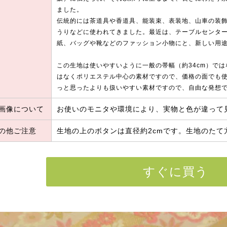
ました。
伝統的には茶道具や香道具、能装束、表装地、山車の装
うりなどに使われてきました。最近は、テーブルセンタ
紙、バッグや靴などのファッション小物にと、新しい用
この生地は使いやすいように一般の帯幅（約34cm）では
はなくポリエステル中心の素材ですので、価格の面でも
っと思ったよりも扱いやすい素材ですので、自由な発想
画像について
お使いのモニタや環境により、実物と色が違って
の他ご注意
生地の上のボタンは直径約2cmです。生地のたて
すぐに買う