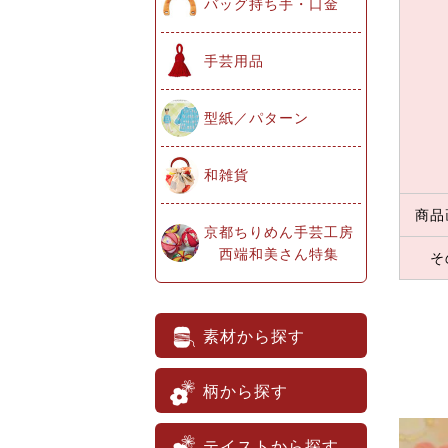
バッグ持ち手・口金
手芸用品
型紙／パターン
和雑貨
商品
京都ちりめん手芸工房
西端和美さん特集
そ
素材から探す
柄から探す
テイストから探す