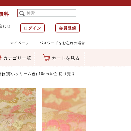
料無料
合わせ
ログイン
会員登録
マイページ
パスワードをお忘れの場合
カテゴリ一覧
カートを見る
等)
ルダー
ット類
カムマスコット
ラップ
ね(薄いクリーム色) 10cm単位 切り売り