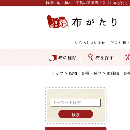
和柄生地・和布・手芸の通販店《公式》布がたり
いらっしゃいませ、
ゲスト
様さ
布の種類
布を探す
和柄生地
コットン／もめん生地
ちりめん生地
織物 金襴・裂地
りんず・ジャガード織生地
ポリエステル生地
服地
その他の生地
ちりめんカットロール
リボン
素材から探す
色から探す
柄から探す
テイストから探す
用途から探す
ち
刺
つ
動
ウ
バ
ア
押
カ
水
御
そ
トップ
織物 金襴・裂地
西陣織 金襴
検索