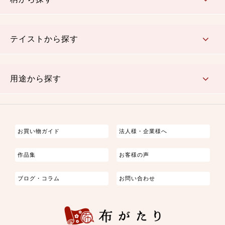
さくら柄
梅柄
和風花柄
洋テイスト花柄
植物柄
伝統柄・古典柄
飛鳥・奈良文様
かすり柄
動物柄
縞・ストライプ
水玉・ドット
チェック・格子
小紋柄
無地
テイストから探す
古典的
かわいい
華やか
モダン
レトロ
ベーシック
しぶい
男柄
おしゃれ
なごみ
洋テイスト
用途から探す
つまみ細工
ゆかた・じんべい
子供の着物
よさこい・舞台衣装
お祭り着
さむえ
エプロン・ホームウェア
ブラウス・シャツ・ワンピース
古ぶくさ
バッグ・ポーチ
インテリア
マスク
お買い物ガイド
法人様・企業様へ
作品集
お客様の声
ブログ・コラム
お問い合わせ