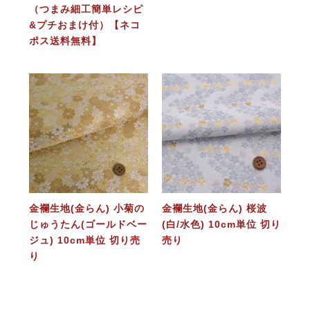
（つまみ細工簡単レシピ
&プチおまけ付）【ネコ
ポス送料無料】
金襴生地(金らん) 小菊の
金襴生地(金らん) 桜波
じゅうたん(ゴールドベー
(白/水色) 10cm単位 切り
ジュ) 10cm単位 切り売
売り
り