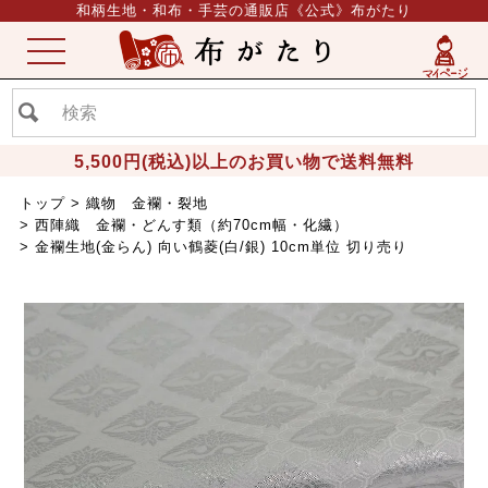
和柄生地・和布・手芸の通販店《公式》布がたり
ME
NU
5,500円(税込)以上のお買い物で送料無料
トップ
織物 金襴・裂地
西陣織 金襴・どんす類（約70cm幅・化繊）
金襴生地(金らん) 向い鶴菱(白/銀) 10cm単位 切り売り