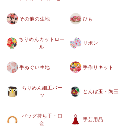
その他の生地
ひも
ちりめんカットロー
リボン
ル
手ぬぐい生地
手作りキット
ちりめん細工パー
とんぼ玉・陶玉
ツ
バッグ持ち手・口
手芸用品
金