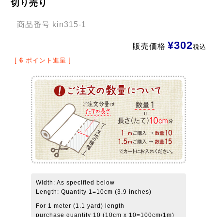
切り売り
商品番号
kin315-1
¥
302
販売価格
税込
[
6
ポイント進呈 ]
Width: As specified below
Length: Quantity 1=10cm (3.9 inches)
For 1 meter (1.1 yard) length
purchase quantity 10 (10cm x 10=100cm/1m)