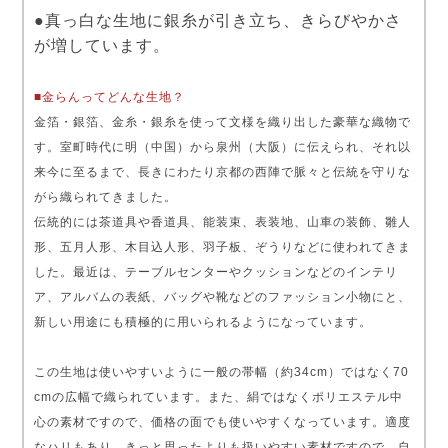
●真っ白な生地に銀糸が引き立ち、きらびやかさ
が増しています。
■金らんってどんな生地？
金箔・銀箔、金糸・銀糸を使って文様を織り出した豪華な織物で
す。室町時代に明（中国）から泉州（大阪）に伝えられ、それ以
来今に至るまで、長きにわたり京都の西陣で脈々と伝統を守りな
がら織られてきました。
伝統的には茶道具や香道具、能装束、表装地、山車の装飾、雛人
形、五月人形、木目込人形、羽子板、ぞうりなどに使われてきま
した。最近は、テーブルセンターやクッションなどのインテリ
ア、アルバムの表紙、バッグや靴などのファッション小物にと、
新しい用途にも積極的に用いられるようになっています。
この生地は使いやすいように一般の帯幅（約34cm）ではなく70
cmの広幅で織られています。また、絹ではなくポリエステル中
心の素材ですので、価格の面でも使いやすくなっています。適度
なハリもあり、きっと思ったよりも扱いやすい素材ですので、自