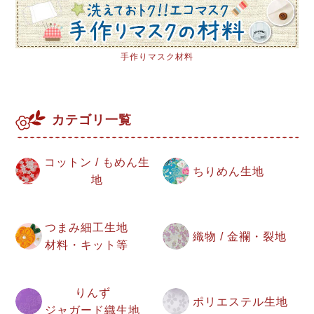
手作りマスク材料
カテゴリ一覧
コットン / もめん生
ちりめん生地
地
つまみ細工生地
織物 / 金襴・裂地
材料・キット等
りんず
ポリエステル生地
ジャガード織生地