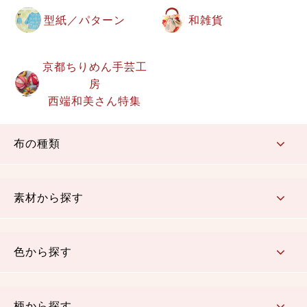
型紙／パターン
和雑貨
京都ちりめん手芸工
房
西端和美さん特集
布の種類
コットン／もめん生地
ちりめん生地
織物 金襴・裂地
りんず・ジャガード織生地
ポリエステル生地
その他の生地
ちりめんカットロール
リボン
素材から探す
コットン／木綿素材（混紡含む）
ポリエステル素材（混紡含む）
レーヨン素材
シルク素材
麻／リネン（混紡含む）
本掲載生地
色から探す
赤・ピンク
黄色・オレンジ
茶・ベージュ
緑
青・紺
紫
白・アイボリー
黒・グレイ
金・銀
多色使い
リバーシブル
柄から探す