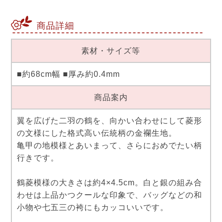
商品詳細
素材・サイズ等
■約68cm幅 ■厚み約0.4mm
商品案内
翼を広げた二羽の鶴を、向かい合わせにして菱形
の文様にした格式高い伝統柄の金襴生地。
亀甲の地模様とあいまって、さらにおめでたい柄
行きです。
鶴菱模様の大きさは約4×4.5cm。白と銀の組み合
わせは上品かつクールな印象で、バッグなどの和
小物や七五三の袴にもカッコいいです。