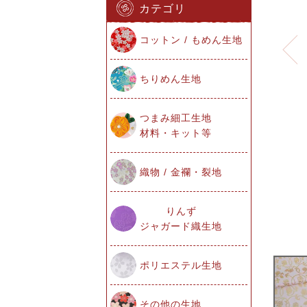
カテゴリ
コットン / もめん生地
ちりめん生地
つまみ細工生地
材料・キット等
織物 / 金襴・裂地
りんず
ジャガード織生地
ポリエステル生地
その他の生地