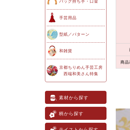
バッグ持ち手・口金
手芸用品
型紙／パターン
和雑貨
商品
京都ちりめん手芸工房
西端和美さん特集
素材から探す
柄から探す
テイストから探す