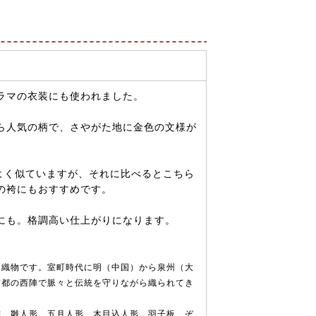
ラマの衣装にも使われました。
ら人気の柄で、さやがた地に金色の文様が
よく似ていますが、それに比べるとこちら
の袴にもおすすめです。
にも。格調高い仕上がりになります。
な織物です。室町時代に明（中国）から泉州（大
京都の西陣で脈々と伝統を守りながら織られてき
飾、雛人形、五月人形、木目込人形、羽子板、ぞ