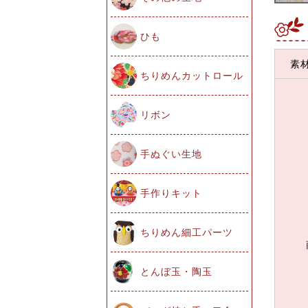
ひも
素
ちりめんカットロール
リボン
手ぬぐい生地
手作りキット
ちりめん細工パーツ
とんぼ玉・陶玉