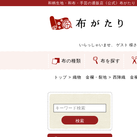
和柄生地・和布・手芸の通販店《公式》布がたり
いらっしゃいませ、
ゲスト
様さ
布の種類
布を探す
和柄生地
コットン／もめん生地
ちりめん生地
織物 金襴・裂地
りんず・ジャガード織生地
ポリエステル生地
服地
その他の生地
ちりめんカットロール
リボン
素材から探す
色から探す
柄から探す
テイストから探す
用途から探す
ち
刺
つ
動
ウ
バ
ア
押
カ
水
御
そ
トップ
織物 金襴・裂地
西陣織 金襴
検索