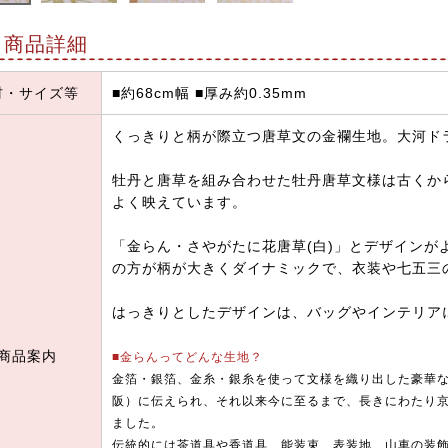
商品詳細
材・サイズ等
■約68cm幅 ■厚み約0.35mm
くっきりと柄が際立つ唐草文の金襴生地。大河ド
牡丹と唐草を組み合わせた牡丹唐草文様は古くか
よく映えています。
「金らん・さやがたに花唐草(白)」とデザインが
の方が柄が大きくダイナミックで、衣装や七五三
はっきりとしたデザインは、バッグやインテリア
商品案内
■金らんってどんな生地？
金箔・銀箔、金糸・銀糸を使って文様を織り出した豪華
阪）に伝えられ、それ以来今に至るまで、長きにわたり
ました。
伝統的には茶道具や香道具、能装束、表装地、山車の装