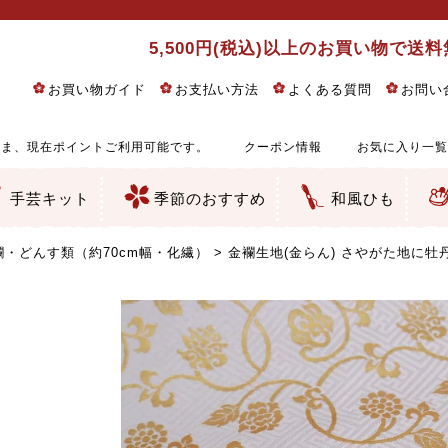
5,500円(税込)以上のお買い物で送
お買い物ガイド
お支払い方法
よくある質問
お問い
ま、現在ポイントご利用可能です。
クーポン情報
お気に入り一覧
手芸キット
季節のおすすめ
和風ひも
りめん細工・ちりめん手芸
し子・こぎん刺し
るし飾り・ひな祭り・端午の節句
物・干支
ェディング
ッグ・ポーチ・袋物
クセサリー・キーホルダー・根付類
絵・木目込み・手まり
ルトナージュ
引手芸
朱印帳
の他
和風花柄
モダン和風花柄
伝統柄
かすり柄
動物柄
縞・チェック・水玉など
その他の和風柄
洋風柄
グラデーション・ぼかし
無地・無地調
無地・手染めあづみ野木綿
ガーゼ生地
綿レース生地
つまみ細工向き
手ぬぐい
手芸用ちりめん
手芸用一越ちりめん
洗えるちりめん／ポリちりめん
正絹ちりめん／シルク
木綿ちりめん
オリジナル商品
西陣織 金襴・どんす類
西陣織 裂地・帯地
和柄りんず（綸子）生地・レーヨン
無地りんず（綸子）生地・レーヨン
ジャガード織
柄もの
無地・地模様
つまみ細工用カット済み生地
リネン／麻混生地
印伝調生地
たたみテープ／畳のへり
シルク生地
裏地
キュプラ・チュール
ゆかた・じんべい向き生地
つまみ細工生地・材料・キット等
七五三に～お子さまの着物向き生地
干支・正月手芸
つるしびな・つるし飾り
ひな祭り手作りキット
端午の節句手作りキット
鬼滅の刃・呪術廻戦特集
京都ちりめん手芸工房より・西端和美先生特集
コットン／木綿素材（混紡含む）
ポリエステル素材（混紡含む）
レーヨン素材
シルク素材
麻／リネン（混紡含む）
本掲載生地
赤・ピンク
黄色・オレンジ
茶・ベージュ
緑
青・紺
紫
白・アイボリー
黒・グレイ
金・銀
多色使い
リバーシブル
さくら柄
梅柄
和風花柄
洋テイスト花柄
植物柄
伝統柄・古典柄
飛鳥・奈良文様
かすり柄
動物柄
縞・ストライプ
水玉・ドット
チェック・格子
小紋柄
無地
古典的
かわいい
華やか
モダン
レトロ
ベーシック
しぶい
男柄
おしゃれ
なごみ
洋テイスト
つまみ細工
ゆかた・じんべい
子供の着物
ベビー袴&上着セット
よさこい・舞台衣装
お祭り着
さむえ
エプロン・ホームウェア
ブラウス・シャツ・ワンピース
古ぶくさ
バッグ・ポーチ
インテリア
マスク
ひな祭りちりめんキット
縁起物(ふくろう、まり、瓢箪
髪飾り・アクセサリー
根付・ストラップ・キーホ
巾着・がま口等
タペストリー
人形・動物
干支
その他
ふきん
コースター・ランチョンマ
バッグ・ポーチ類
その他
刺し子布（布のみ）
刺し子糸
つるしびな・つるし飾り
ひな祭り
端午の節句
動物
干支
リングピロー
ウェディングベア・ウエル
アクセサリー
ウェルカムボード
バッグ類
ポーチ類
ペンケース・メガネケース
コインケース
その他のケース・袋物
アクセサリー・髪飾り
キーホルダー・根付・スト
押絵
木目込み
手まり
たたみへり・たたみシート
ドールチャーム
編み物
刺しゅう
タペストリー
ビーズ手芸
布ぞうり
クリスマス・ハロウィン
その他のキット
夏休み手作り特集
ちりめん・木綿丸ひも
江戸打ちひも
人五・人八紐
メタリックヤーン／ひも
その他のひも
・どんす類（約70cm幅・化繊）
金襴生地(金らん) さやがた地に牡丹唐