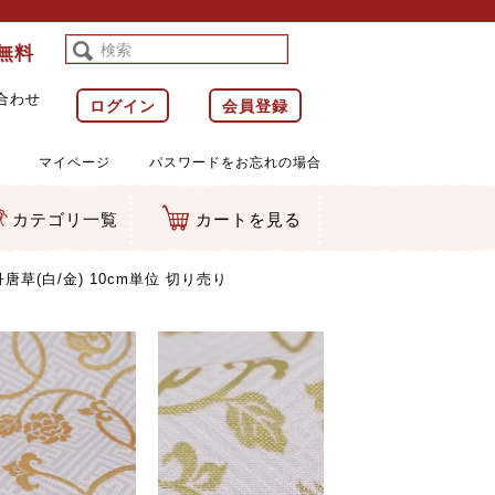
料無料
合わせ
ログイン
会員登録
マイページ
パスワードをお忘れの場合
カテゴリ一覧
カートを見る
等)
ルダー
ット類
カムマスコット
ラップ
草(白/金) 10cm単位 切り売り