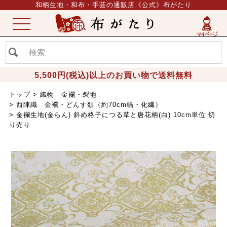
和柄生地・和布・手芸の通販店《公式》布がたり
ME
NU
5,500円(税込)以上のお買い物で送料無料
トップ
織物 金襴・裂地
西陣織 金襴・どんす類（約70cm幅・化繊）
金襴生地(金らん) 斜め格子につる草と唐花柄(白) 10cm単位 切
り売り