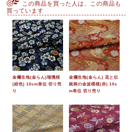
この商品を買った人は、この商品も
買っています
金襴生地(金らん)瑠璃桜
金襴生地(金らん) 花と伝
(紺色) 10cm単位 切り売
統柄の金波模様(赤) 10c
り
m単位 切り売り