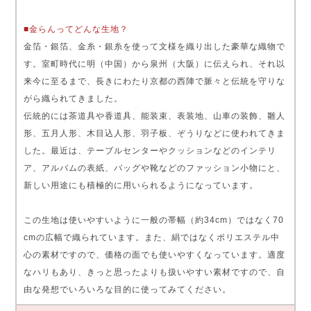
■金らんってどんな生地？
金箔・銀箔、金糸・銀糸を使って文様を織り出した豪華な織物で
す。室町時代に明（中国）から泉州（大阪）に伝えられ、それ以
来今に至るまで、長きにわたり京都の西陣で脈々と伝統を守りな
がら織られてきました。
伝統的には茶道具や香道具、能装束、表装地、山車の装飾、雛人
形、五月人形、木目込人形、羽子板、ぞうりなどに使われてきま
した。最近は、テーブルセンターやクッションなどのインテリ
ア、アルバムの表紙、バッグや靴などのファッション小物にと、
新しい用途にも積極的に用いられるようになっています。
この生地は使いやすいように一般の帯幅（約34cm）ではなく70
cmの広幅で織られています。また、絹ではなくポリエステル中
心の素材ですので、価格の面でも使いやすくなっています。適度
なハリもあり、きっと思ったよりも扱いやすい素材ですので、自
由な発想でいろいろな目的に使ってみてください。