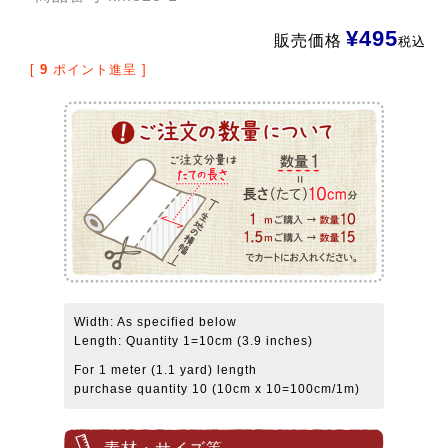
¥
495
販売価格
税込
[
9
ポイント進呈 ]
Width: As specified below
Length: Quantity 1=10cm (3.9 inches)
For 1 meter (1.1 yard) length
purchase quantity 10 (10cm x 10=100cm/1m)