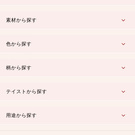
コットン／もめん生地
ちりめん生地
織物 金襴・裂地
りんず・ジャガード織生地
ポリエステル生地
その他の生地
ちりめんカットロール
リボン
素材から探す
コットン／木綿素材（混紡含む）
ポリエステル素材（混紡含む）
レーヨン素材
シルク素材
麻／リネン（混紡含む）
本掲載生地
色から探す
赤・ピンク
黄色・オレンジ
茶・ベージュ
緑
青・紺
紫
白・アイボリー
黒・グレイ
金・銀
多色使い
リバーシブル
柄から探す
さくら柄
梅柄
和風花柄
洋テイスト花柄
植物柄
伝統柄・古典柄
飛鳥・奈良文様
かすり柄
動物柄
縞・ストライプ
水玉・ドット
チェック・格子
小紋柄
無地
テイストから探す
古典的
かわいい
華やか
モダン
レトロ
ベーシック
しぶい
男柄
おしゃれ
なごみ
洋テイスト
用途から探す
つまみ細工
ゆかた・じんべい
子供の着物
よさこい・舞台衣装
お祭り着
さむえ
エプロン・ホームウェア
ブラウス・シャツ・ワンピース
古ぶくさ
バッグ・ポーチ
インテリア
マスク