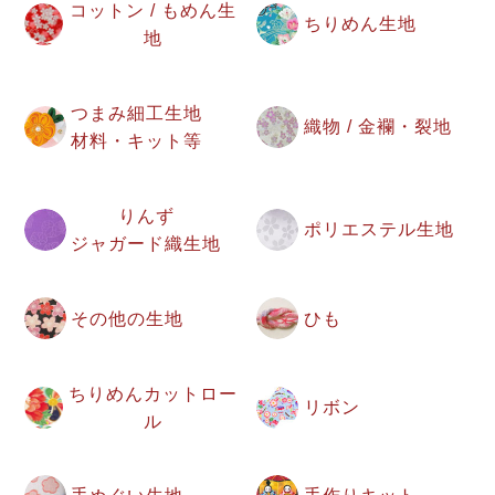
コットン / もめん生
ちりめん生地
地
つまみ細工生地
織物 / 金襴・裂地
材料・キット等
りんず
ポリエステル生地
ジャガード織生地
その他の生地
ひも
ちりめんカットロー
リボン
ル