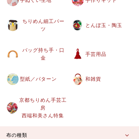
手ぬぐい生地
手作りキット
ちりめん細工パー
とんぼ玉・陶玉
ツ
バッグ持ち手・口
手芸用品
金
型紙／パターン
和雑貨
京都ちりめん手芸工
房
西端和美さん特集
布の種類