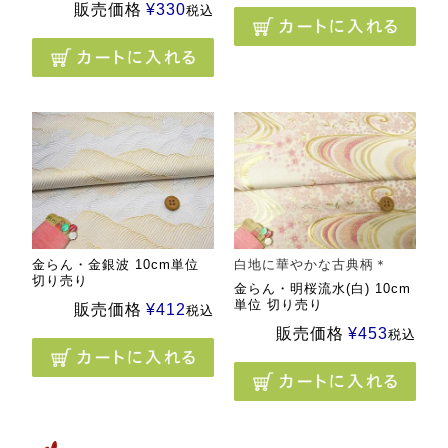
販売価格
¥
330
税込
金らん・金銀波 10cm単位
白地に華やかな古典柄＊
切り売り
金らん・明桜流水(白) 10cm
単位 切り売り
販売価格
¥
412
税込
販売価格
¥
453
税込