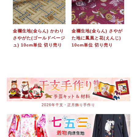
金襴生地(金らん) かわり
金襴生地(金らん) さやが
さやがた(ゴールドベージ
た地に鳳凰と花(えんじ)
ュ) 10cm単位 切り売り
10cm単位 切り売り
2026年干支・正月飾り手作り