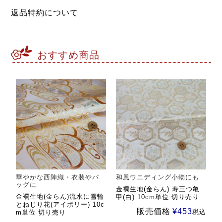
返品特約について
おすすめ商品
華やかな西陣織・衣装やバ
和風ウエディング小物にも
ッグに
金襴生地(金らん) 寿三つ亀
金襴生地(金らん)流水に雪輪
甲(白) 10cm単位 切り売り
とねじり花(アイボリー) 10c
販売価格
¥
453
税込
m単位 切り売り