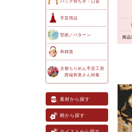
バッグ持ち手・口金
手芸用品
型紙／パターン
商品
和雑貨
京都ちりめん手芸工房
西端和美さん特集
素材から探す
柄から探す
テイストから探す