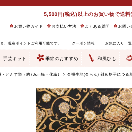
5,500円(税込)以上のお買い物で送
お買い物ガイド
お支払い方法
よくある質問
お問い
ま、現在ポイントご利用可能です。
クーポン情報
お気に入り一覧
手芸キット
季節のおすすめ
和風ひも
りめん細工・ちりめん手芸
し子・こぎん刺し
るし飾り・ひな祭り・端午の節句
物・干支
ェディング
ッグ・ポーチ・袋物
クセサリー・キーホルダー・根付類
絵・木目込み・手まり
ルトナージュ
引手芸
朱印帳
の他
和風花柄
モダン和風花柄
伝統柄
かすり柄
動物柄
縞・チェック・水玉など
その他の和風柄
洋風柄
グラデーション・ぼかし
無地・無地調
無地・手染めあづみ野木綿
ガーゼ生地
綿レース生地
つまみ細工向き
手ぬぐい
手芸用ちりめん
手芸用一越ちりめん
洗えるちりめん／ポリちりめん
正絹ちりめん／シルク
木綿ちりめん
オリジナル商品
西陣織 金襴・どんす類
西陣織 裂地・帯地
和柄りんず（綸子）生地・レーヨン
無地りんず（綸子）生地・レーヨン
ジャガード織
柄もの
無地・地模様
つまみ細工用カット済み生地
リネン／麻混生地
印伝調生地
たたみテープ／畳のへり
シルク生地
裏地
キュプラ・チュール
ゆかた・じんべい向き生地
つまみ細工生地・材料・キット等
七五三に～お子さまの着物向き生地
干支・正月手芸
つるしびな・つるし飾り
ひな祭り手作りキット
端午の節句手作りキット
鬼滅の刃・呪術廻戦特集
京都ちりめん手芸工房より・西端和美先生特集
コットン／木綿素材（混紡含む）
ポリエステル素材（混紡含む）
レーヨン素材
シルク素材
麻／リネン（混紡含む）
本掲載生地
赤・ピンク
黄色・オレンジ
茶・ベージュ
緑
青・紺
紫
白・アイボリー
黒・グレイ
金・銀
多色使い
リバーシブル
さくら柄
梅柄
和風花柄
洋テイスト花柄
植物柄
伝統柄・古典柄
飛鳥・奈良文様
かすり柄
動物柄
縞・ストライプ
水玉・ドット
チェック・格子
小紋柄
無地
古典的
かわいい
華やか
モダン
レトロ
ベーシック
しぶい
男柄
おしゃれ
なごみ
洋テイスト
つまみ細工
ゆかた・じんべい
子供の着物
ベビー袴&上着セット
よさこい・舞台衣装
お祭り着
さむえ
エプロン・ホームウェア
ブラウス・シャツ・ワンピース
古ぶくさ
バッグ・ポーチ
インテリア
マスク
ひな祭りちりめんキット
縁起物(ふくろう、まり、瓢箪
髪飾り・アクセサリー
根付・ストラップ・キーホ
巾着・がま口等
タペストリー
人形・動物
干支
その他
ふきん
コースター・ランチョンマ
バッグ・ポーチ類
その他
刺し子布（布のみ）
刺し子糸
つるしびな・つるし飾り
ひな祭り
端午の節句
動物
干支
リングピロー
ウェディングベア・ウエル
アクセサリー
ウェルカムボード
バッグ類
ポーチ類
ペンケース・メガネケース
コインケース
その他のケース・袋物
アクセサリー・髪飾り
キーホルダー・根付・スト
押絵
木目込み
手まり
たたみへり・たたみシート
ドールチャーム
編み物
刺しゅう
タペストリー
ビーズ手芸
布ぞうり
クリスマス・ハロウィン
その他のキット
夏休み手作り特集
ちりめん・木綿丸ひも
江戸打ちひも
人五・人八紐
メタリックヤーン／ひも
その他のひも
・どんす類（約70cm幅・化繊）
金襴生地(金らん) 斜め格子につる草