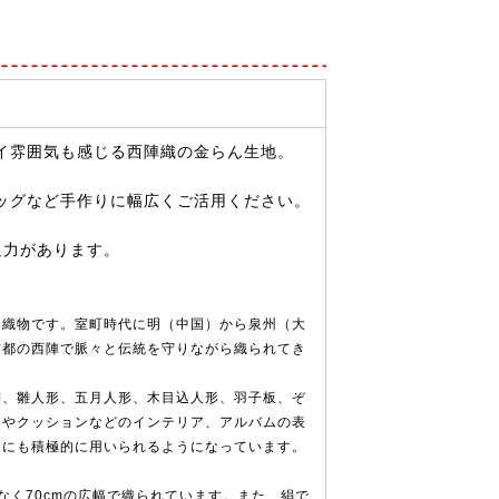
イ雰囲気も感じる西陣織の金らん生地。
ッグなど手作りに幅広くご活用ください。
迫力があります。
な織物です。室町時代に明（中国）から泉州（大
京都の西陣で脈々と伝統を守りながら織られてき
飾、雛人形、五月人形、木目込人形、羽子板、ぞ
ーやクッションなどのインテリア、アルバムの表
途にも積極的に用いられるようになっています。
なく70cmの広幅で織られています。また、絹で