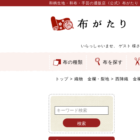
和柄生地・和布・手芸の通販店《公式》布がたり
いらっしゃいませ、
ゲスト
様さ
布の種類
布を探す
和柄生地
コットン／もめん生地
ちりめん生地
織物 金襴・裂地
りんず・ジャガード織生地
ポリエステル生地
服地
その他の生地
ちりめんカットロール
リボン
素材から探す
色から探す
柄から探す
テイストから探す
用途から探す
ち
刺
つ
動
ウ
バ
ア
押
カ
水
御
そ
トップ
織物 金襴・裂地
西陣織 金襴
検索