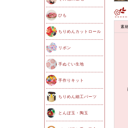
ひも
素
ちりめんカットロール
リボン
手ぬぐい生地
手作りキット
ちりめん細工パーツ
とんぼ玉・陶玉