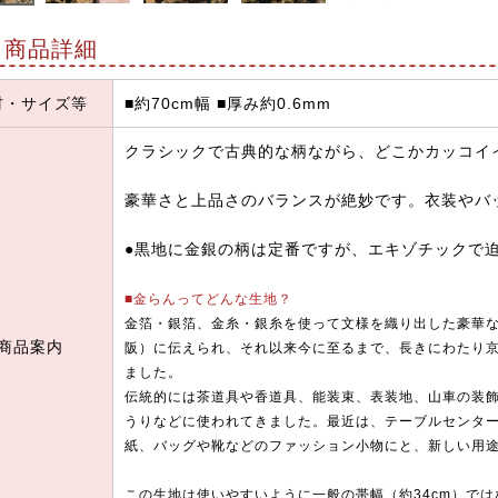
商品詳細
材・サイズ等
■約70cm幅 ■厚み約0.6mm
クラシックで古典的な柄ながら、どこかカッコイ
豪華さと上品さのバランスが絶妙です。衣装やバ
●黒地に金銀の柄は定番ですが、エキゾチックで
■金らんってどんな生地？
金箔・銀箔、金糸・銀糸を使って文様を織り出した豪華
商品案内
阪）に伝えられ、それ以来今に至るまで、長きにわたり
ました。
伝統的には茶道具や香道具、能装束、表装地、山車の装
うりなどに使われてきました。最近は、テーブルセンタ
紙、バッグや靴などのファッション小物にと、新しい用
この生地は使いやすいように一般の帯幅（約34cm）では