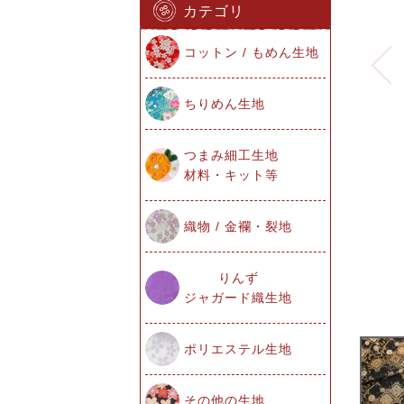
カテゴリ
コットン / もめん生地
ちりめん生地
つまみ細工生地
材料・キット等
織物 / 金襴・裂地
りんず
ジャガード織生地
ポリエステル生地
その他の生地