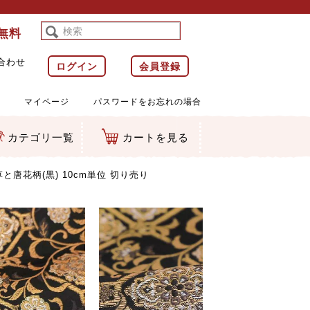
料無料
合わせ
ログイン
会員登録
マイページ
パスワードをお忘れの場合
カテゴリ一覧
カートを見る
等)
ルダー
ット類
カムマスコット
ラップ
と唐花柄(黒) 10cm単位 切り売り