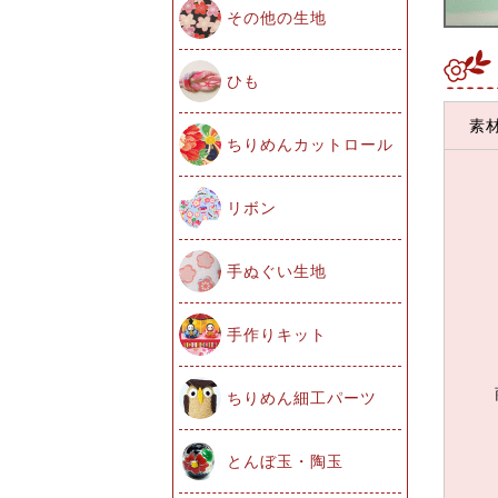
その他の生地
ひも
素
ちりめんカットロール
リボン
手ぬぐい生地
手作りキット
ちりめん細工パーツ
とんぼ玉・陶玉