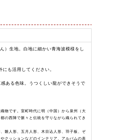
らん）生地。白地に細かい青海波模様をし
外にも活用してください。
涼感ある色味。うつくしい龍ができそうで
な織物です。室町時代に明（中国）から泉州（大
京都の西陣で脈々と伝統を守りながら織られてき
飾、雛人形、五月人形、木目込人形、羽子板、ぞ
ーやクッションなどのインテリア、アルバムの表