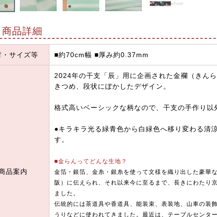
商品詳細
材・サイズ等
■約70cm幅 ■厚み約0.37mm
2024年の干支「辰」用に企画された金襴（きん
きつめ、段状にぼかしたデザイン。
格式高いベーシックな柄なので、干支の手作り以
●キラキラ光る緑青色から白緑色へ移り変わる清
す。
■金らんってどんな生地？
商品案内
金箔・銀箔、金糸・銀糸を使って文様を織り出した豪華
阪）に伝えられ、それ以来今に至るまで、長きにわたり
ました。
伝統的には茶道具や香道具、能装束、表装地、山車の装
うりなどに使われてきました。最近は、テーブルセンタ