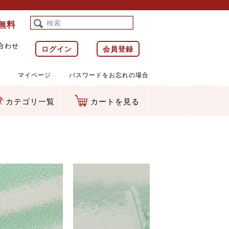
料無料
合わせ
ログイン
会員登録
マイページ
パスワードをお忘れの場合
カテゴリ一覧
カートを見る
等)
ルダー
ット類
カムマスコット
ラップ