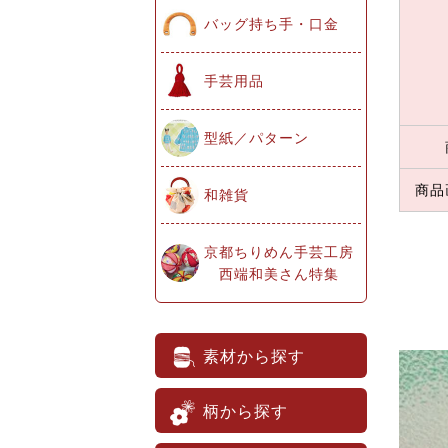
バッグ持ち手・口金
手芸用品
型紙／パターン
商品
和雑貨
京都ちりめん手芸工房
西端和美さん特集
素材から探す
柄から探す