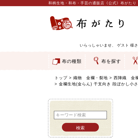
和柄生地・和布・手芸の通販店《公式》布がたり
いらっしゃいませ、
ゲスト
様さ
布の種類
布を探す
和柄生地
コットン／もめん生地
ちりめん生地
織物 金襴・裂地
りんず・ジャガード織生地
ポリエステル生地
服地
その他の生地
ちりめんカットロール
リボン
素材から探す
色から探す
柄から探す
テイストから探す
用途から探す
ち
刺
つ
動
ウ
バ
ア
押
カ
水
御
そ
トップ
織物 金襴・裂地
西陣織 金襴
金襴生地(金らん) 干支向き 段ぼかし小さ
検索