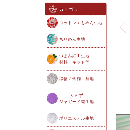
カテゴリ
コットン / もめん生地
ちりめん生地
つまみ細工生地
材料・キット等
織物 / 金襴・裂地
りんず
ジャガード織生地
ポリエステル生地