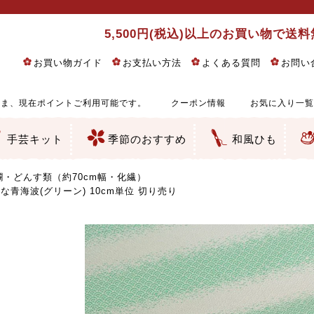
5,500円(税込)以上のお買い物で送
お買い物ガイド
お支払い方法
よくある質問
お問い
ま、現在ポイントご利用可能です。
クーポン情報
お気に入り一覧
手芸キット
季節のおすすめ
和風ひも
りめん細工・ちりめん手芸
し子・こぎん刺し
るし飾り・ひな祭り・端午の節句
物・干支
ェディング
ッグ・ポーチ・袋物
クセサリー・キーホルダー・根付類
絵・木目込み・手まり
ルトナージュ
引手芸
朱印帳
の他
和風花柄
モダン和風花柄
伝統柄
かすり柄
動物柄
縞・チェック・水玉など
その他の和風柄
洋風柄
グラデーション・ぼかし
無地・無地調
無地・手染めあづみ野木綿
ガーゼ生地
綿レース生地
つまみ細工向き
手ぬぐい
手芸用ちりめん
手芸用一越ちりめん
洗えるちりめん／ポリちりめん
正絹ちりめん／シルク
木綿ちりめん
オリジナル商品
西陣織 金襴・どんす類
西陣織 裂地・帯地
和柄りんず（綸子）生地・レーヨン
無地りんず（綸子）生地・レーヨン
ジャガード織
柄もの
無地・地模様
つまみ細工用カット済み生地
リネン／麻混生地
印伝調生地
たたみテープ／畳のへり
シルク生地
裏地
キュプラ・チュール
ゆかた・じんべい向き生地
つまみ細工生地・材料・キット等
七五三に～お子さまの着物向き生地
干支・正月手芸
つるしびな・つるし飾り
ひな祭り手作りキット
端午の節句手作りキット
鬼滅の刃・呪術廻戦特集
京都ちりめん手芸工房より・西端和美先生特集
コットン／木綿素材（混紡含む）
ポリエステル素材（混紡含む）
レーヨン素材
シルク素材
麻／リネン（混紡含む）
本掲載生地
赤・ピンク
黄色・オレンジ
茶・ベージュ
緑
青・紺
紫
白・アイボリー
黒・グレイ
金・銀
多色使い
リバーシブル
さくら柄
梅柄
和風花柄
洋テイスト花柄
植物柄
伝統柄・古典柄
飛鳥・奈良文様
かすり柄
動物柄
縞・ストライプ
水玉・ドット
チェック・格子
小紋柄
無地
古典的
かわいい
華やか
モダン
レトロ
ベーシック
しぶい
男柄
おしゃれ
なごみ
洋テイスト
つまみ細工
ゆかた・じんべい
子供の着物
ベビー袴&上着セット
よさこい・舞台衣装
お祭り着
さむえ
エプロン・ホームウェア
ブラウス・シャツ・ワンピース
古ぶくさ
バッグ・ポーチ
インテリア
マスク
ひな祭りちりめんキット
縁起物(ふくろう、まり、瓢箪
髪飾り・アクセサリー
根付・ストラップ・キーホ
巾着・がま口等
タペストリー
人形・動物
干支
その他
ふきん
コースター・ランチョンマ
バッグ・ポーチ類
その他
刺し子布（布のみ）
刺し子糸
つるしびな・つるし飾り
ひな祭り
端午の節句
動物
干支
リングピロー
ウェディングベア・ウエル
アクセサリー
ウェルカムボード
バッグ類
ポーチ類
ペンケース・メガネケース
コインケース
その他のケース・袋物
アクセサリー・髪飾り
キーホルダー・根付・スト
押絵
木目込み
手まり
たたみへり・たたみシート
ドールチャーム
編み物
刺しゅう
タペストリー
ビーズ手芸
布ぞうり
クリスマス・ハロウィン
その他のキット
夏休み手作り特集
ちりめん・木綿丸ひも
江戸打ちひも
人五・人八紐
メタリックヤーン／ひも
その他のひも
・どんす類（約70cm幅・化繊）
な青海波(グリーン) 10cm単位 切り売り