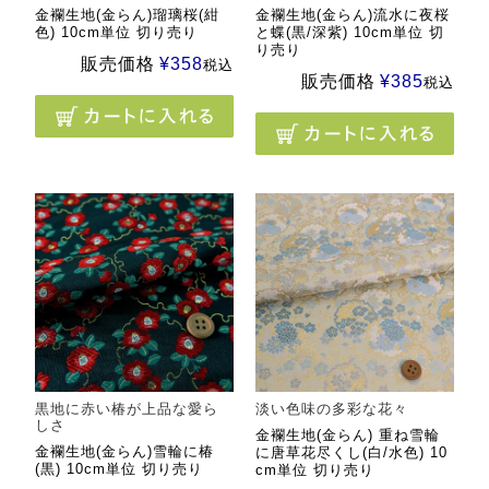
金襴生地(金らん)瑠璃桜(紺
金襴生地(金らん)流水に夜桜
色) 10cm単位 切り売り
と蝶(黒/深紫) 10cm単位 切
り売り
販売価格
¥
358
税込
販売価格
¥
385
税込
黒地に赤い椿が上品な愛ら
淡い色味の多彩な花々
しさ
金襴生地(金らん) 重ね雪輪
金襴生地(金らん)雪輪に椿
に唐草花尽くし(白/水色) 10
(黒) 10cm単位 切り売り
cm単位 切り売り