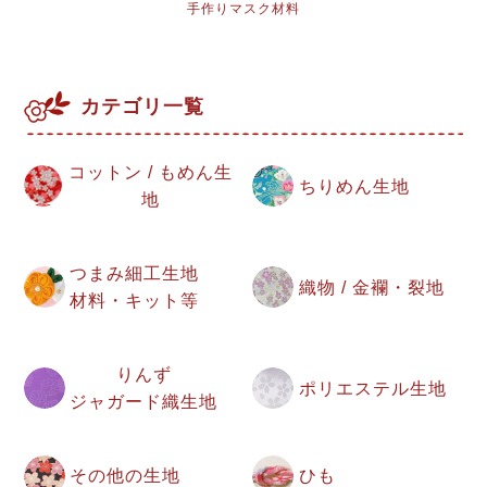
手作りマスク材料
カテゴリ一覧
コットン / もめん生
ちりめん生地
地
つまみ細工生地
織物 / 金襴・裂地
材料・キット等
りんず
ポリエステル生地
ジャガード織生地
その他の生地
ひも