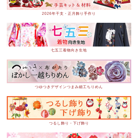
2026年干支・正月飾り手作り
七五三着物向き生地
つゆつきデザインつまみ細工ちりめん
つるし飾り・下げ飾り