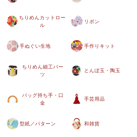
ちりめんカットロー
リボン
ル
手ぬぐい生地
手作りキット
ちりめん細工パー
とんぼ玉・陶玉
ツ
バッグ持ち手・口
手芸用品
金
型紙／パターン
和雑貨