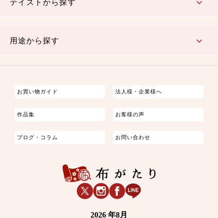
テイストから探す
古典的
かわいい
華やか
モダン
レトロ
ベーシック
しぶい
男柄
おしゃれ
なごみ
洋テイスト
用途から探す
つまみ細工
ゆかた・じんべい
子供の着物
よさこい・舞台衣装
お祭り着
さむえ
エプロン・ホームウェア
ブラウス・シャツ・ワンピース
古ぶくさ
バッグ・ポーチ
インテリア
マスク
お買い物ガイド
法人様・企業様へ
作品集
お客様の声
ブログ・コラム
お問い合わせ