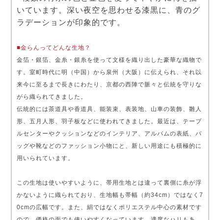
いています。深い夜空を思わせる漆黒に、青のグ
ラデーションが印象的です。
■金らんってどんな生地？
金箔・銀箔、金糸・銀糸を使って文様を織り出した豪華な織物で
す。室町時代に明（中国）から泉州（大阪）に伝えられ、それ以
来今に至るまで長きにわたり、京都の西陣で脈々と伝統を守りな
がら織られてきました。
伝統的には茶道具や香道具、能装束、表装地、山車の装飾、雛人
形、五月人形、羽子板などに使われてきました。最近は、テーブ
ルセンターやクッションなどのインテリア、アルバムの表紙、バ
ッグや靴などのファッション小物にと、新しい用途にも積極的に
用いられています。
この生地は使いやすいように、帯用生地とは違って裏側に糸が浮
かないように織られており、生地幅も帯幅（約34cm）ではなく7
0cmの広幅です。また、絹ではなくポリエステル中心の素材です
ので、価格の面でも使いやすくなっています。適度なハリもあ