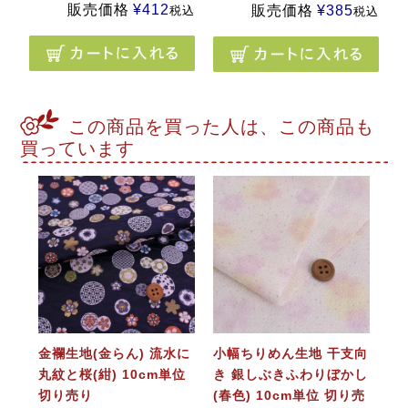
販売価格
¥
412
販売価格
¥
385
税込
税込
この商品を買った人は、この商品も
買っています
金襴生地(金らん) 流水に
小幅ちりめん生地 干支向
丸紋と桜(紺) 10cm単位
き 銀しぶきふわりぼかし
切り売り
(春色) 10cm単位 切り売