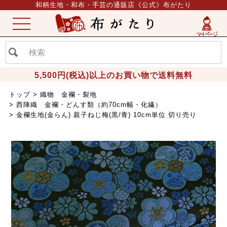
和柄生地・和布・手芸の通販店《公式》布がたり
ME
NU
5,500円(税込)以上のお買い物で送料無料
トップ
織物 金襴・裂地
西陣織 金襴・どんす類（約70cm幅・化繊）
金襴生地(金らん) 親子ねじ梅(黒/青) 10cm単位 切り売り