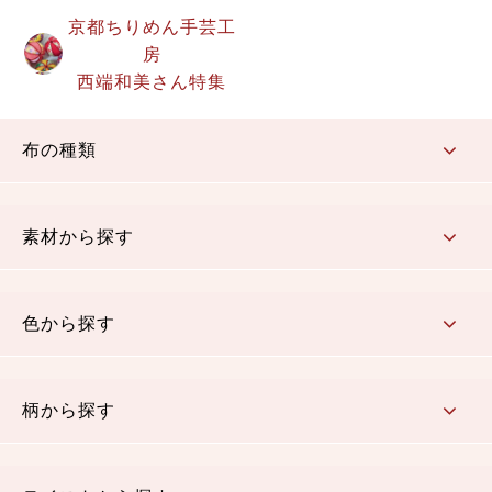
京都ちりめん手芸工
房
西端和美さん特集
布の種類
コットン／もめん生地
ちりめん生地
織物 金襴・裂地
りんず・ジャガード織生地
ポリエステル生地
その他の生地
ちりめんカットロール
リボン
素材から探す
コットン／木綿素材（混紡含む）
ポリエステル素材（混紡含む）
レーヨン素材
シルク素材
麻／リネン（混紡含む）
本掲載生地
色から探す
赤・ピンク
黄色・オレンジ
茶・ベージュ
緑
青・紺
紫
白・アイボリー
黒・グレイ
金・銀
多色使い
リバーシブル
柄から探す
さくら柄
梅柄
和風花柄
洋テイスト花柄
植物柄
伝統柄・古典柄
飛鳥・奈良文様
かすり柄
動物柄
縞・ストライプ
水玉・ドット
チェック・格子
小紋柄
無地