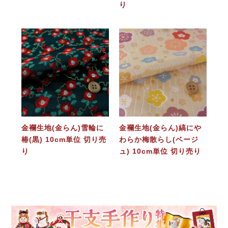
り
金襴生地(金らん)雪輪に
金襴生地(金らん)縞にや
椿(黒) 10cm単位 切り売
わらか梅散らし(ベージ
り
ュ) 10cm単位 切り売り