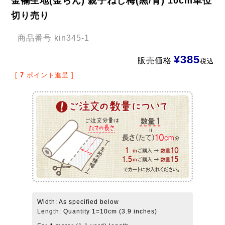
金襴生地(金らん) 親子ねじ梅(黒/青) 10cm単位
切り売り
商品番号
kin345-1
¥
385
販売価格
税込
[
7
ポイント進呈 ]
Width: As specified below
Length: Quantity 1=10cm (3.9 inches)