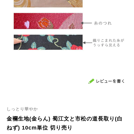
しっとり華やか
金襴生地(金らん) 蜀江文と市松の道長取り(白
ねず) 10cm単位 切り売り