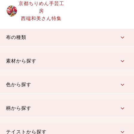
京都ちりめん手芸工
房
西端和美さん特集
布の種類
コットン／もめん生地
ちりめん生地
織物 金襴・裂地
りんず・ジャガード織生地
ポリエステル生地
その他の生地
ちりめんカットロール
リボン
素材から探す
コットン／木綿素材（混紡含む）
ポリエステル素材（混紡含む）
レーヨン素材
シルク素材
麻／リネン（混紡含む）
本掲載生地
色から探す
赤・ピンク
黄色・オレンジ
茶・ベージュ
緑
青・紺
紫
白・アイボリー
黒・グレイ
金・銀
多色使い
リバーシブル
柄から探す
さくら柄
梅柄
和風花柄
洋テイスト花柄
植物柄
伝統柄・古典柄
飛鳥・奈良文様
かすり柄
動物柄
縞・ストライプ
水玉・ドット
チェック・格子
小紋柄
無地
テイストから探す