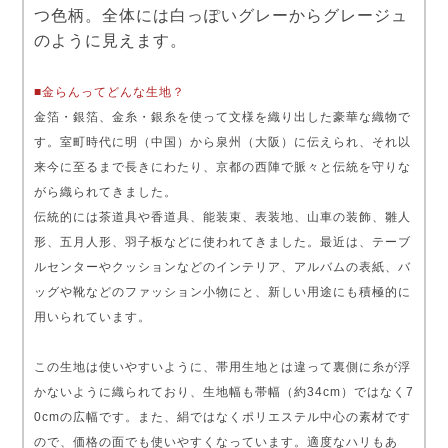
つ色柄。全体には白っぽいグレーからグレージュ
のように見えます。
■金らんってどんな生地？
金箔・銀箔、金糸・銀糸を使って文様を織り出した豪華な織物で
す。室町時代に明（中国）から泉州（大阪）に伝えられ、それ以
来今に至るまで長きにわたり、京都の西陣で脈々と伝統を守りな
がら織られてきました。
伝統的には茶道具や香道具、能装束、表装地、山車の装飾、雛人
形、五月人形、羽子板などに使われてきました。最近は、テーブ
ルセンターやクッションなどのインテリア、アルバムの表紙、バ
ッグや靴などのファッション小物にと、新しい用途にも積極的に
用いられています。
この生地は使いやすいように、帯用生地とは違って裏側に糸が浮
かないように織られており、生地幅も帯幅（約34cm）ではなく7
0cmの広幅です。また、絹ではなくポリエステル中心の素材です
ので、価格の面でも使いやすくなっています。適度なハリもあ