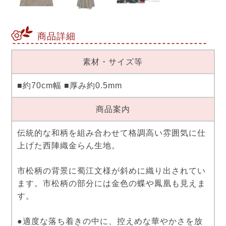
商品詳細
素材・サイズ等
■約70cm幅 ■厚み約0.5mm
商品案内
伝統的な和柄を組み合わせて格調高い雰囲気に仕
上げた西陣織金らん生地。
市松柄の背景に蜀江文様が斜めに織り出されてい
ます。市松柄の部分には金色の蝶や鳳凰も見えま
す。
●適度な落ち着きの中に、控えめな華やかさを放