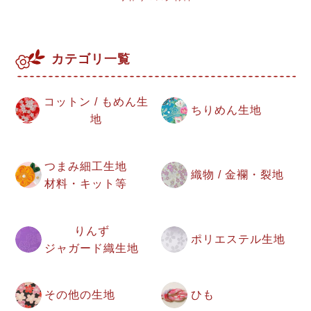
カテゴリ一覧
コットン / もめん生
ちりめん生地
地
つまみ細工生地
織物 / 金襴・裂地
材料・キット等
りんず
ポリエステル生地
ジャガード織生地
その他の生地
ひも