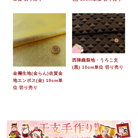
西陣織裂地・うろこ文
(黒) 10cm単位 切り売り
金襴生地(金らん)佐賀金
地エンボス(金) 10cm単
位 切り売り