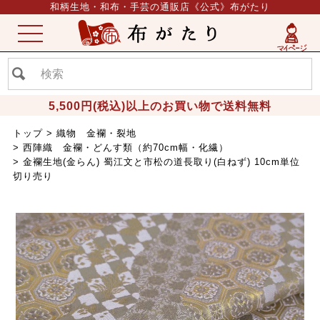
和柄生地・和布・手芸の通販店《公式》布がたり
ME
NU
5,500円(税込)以上のお買い物で送料無料
トップ
織物 金襴・裂地
西陣織 金襴・どんす類（約70cm幅・化繊）
金襴生地(金らん) 蜀江文と市松の道長取り(白ねず) 10cm単位
切り売り