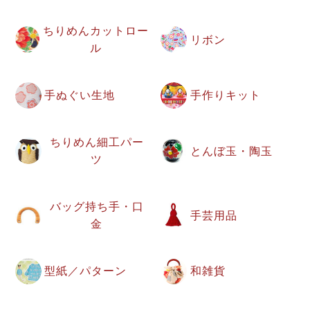
ちりめんカットロー
リボン
ル
手ぬぐい生地
手作りキット
ちりめん細工パー
とんぼ玉・陶玉
ツ
バッグ持ち手・口
手芸用品
金
型紙／パターン
和雑貨