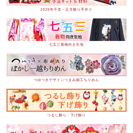
2026年干支・正月飾り手作り
七五三着物向き生地
つゆつきデザインつまみ細工ちりめん
つるし飾り・下げ飾り