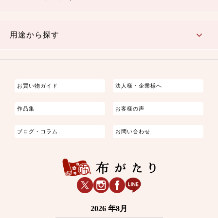
古典的
かわいい
華やか
モダン
レトロ
ベーシック
しぶい
男柄
おしゃれ
なごみ
洋テイスト
用途から探す
つまみ細工
ゆかた・じんべい
子供の着物
よさこい・舞台衣装
お祭り着
さむえ
エプロン・ホームウェア
ブラウス・シャツ・ワンピース
古ぶくさ
バッグ・ポーチ
インテリア
マスク
お買い物ガイド
法人様・企業様へ
作品集
お客様の声
ブログ・コラム
お問い合わせ