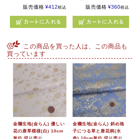
販売価格
¥
412
販売価格
¥
360
税込
税込
この商品を買った人は、この商品も
買っています
金襴生地(金らん) 優しい
金襴生地(金らん) 斜め格
花の唐草模様(白) 10cm
子につる草と唐花柄(水
単位 切り売り
色) 10cm単位 切り売り