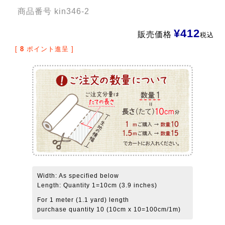
商品番号
kin346-2
¥
412
販売価格
税込
[
8
ポイント進呈 ]
Width: As specified below
Length: Quantity 1=10cm (3.9 inches)
For 1 meter (1.1 yard) length
purchase quantity 10 (10cm x 10=100cm/1m)