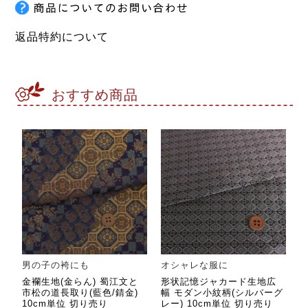
返品特約について
おすすめ商品
男の子の袴にも
オシャレな服に
金襴生地(金らん) 蜀江文と
形状記憶ジャカード生地広
市松の道長取り(藍色/錆金)
幅 モダン小紋柄(シルバーグ
10cm単位 切り売り
レー) 10cm単位 切り売り