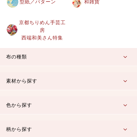
型紙／パターン
和雑貨
京都ちりめん手芸工
房
西端和美さん特集
布の種類
コットン／もめん生地
ちりめん生地
織物 金襴・裂地
りんず・ジャガード織生地
ポリエステル生地
その他の生地
ちりめんカットロール
リボン
素材から探す
コットン／木綿素材（混紡含む）
ポリエステル素材（混紡含む）
レーヨン素材
シルク素材
麻／リネン（混紡含む）
本掲載生地
色から探す
赤・ピンク
黄色・オレンジ
茶・ベージュ
緑
青・紺
紫
白・アイボリー
黒・グレイ
金・銀
多色使い
リバーシブル
柄から探す