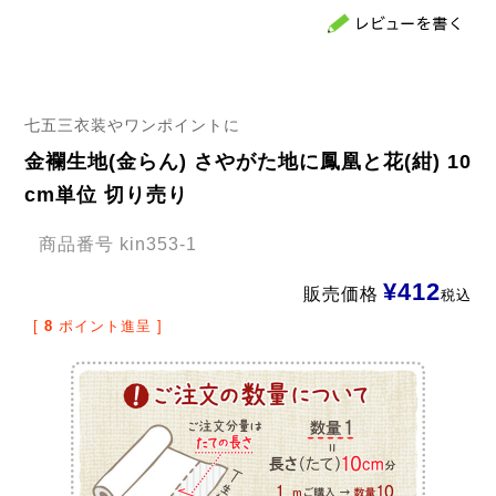
七五三衣装やワンポイントに
金襴生地(金らん) さやがた地に鳳凰と花(紺) 10
cm単位 切り売り
商品番号
kin353-1
¥
412
販売価格
税込
[
8
ポイント進呈 ]