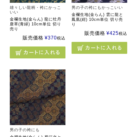
雄々しい龍柄・袴にかっこ
男の子の袴にもかっこいい
いい
金襴生地(金らん) 雲に龍と
金襴生地(金らん) 龍に牡丹
鳳凰(紺) 10cm単位 切り売
唐草(青緑) 10cm単位 切り
り
売り
販売価格
¥
425
税込
販売価格
¥
370
税込
男の子の袴にも