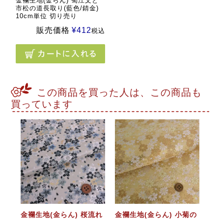
金襴生地(金らん) 蜀江文と
市松の道長取り(藍色/錆金)
10cm単位 切り売り
販売価格
¥
412
税込
この商品を買った人は、この商品も
買っています
金襴生地(金らん) 桜流れ
金襴生地(金らん) 小菊の