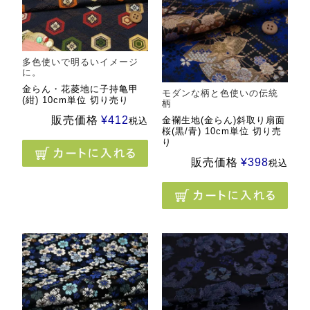
多色使いで明るいイメージ
に。
金らん・花菱地に子持亀甲
モダンな柄と色使いの伝統
(紺) 10cm単位 切り売り
柄
販売価格
¥
412
金襴生地(金らん)斜取り扇面
税込
桜(黒/青) 10cm単位 切り売
り
販売価格
¥
398
税込