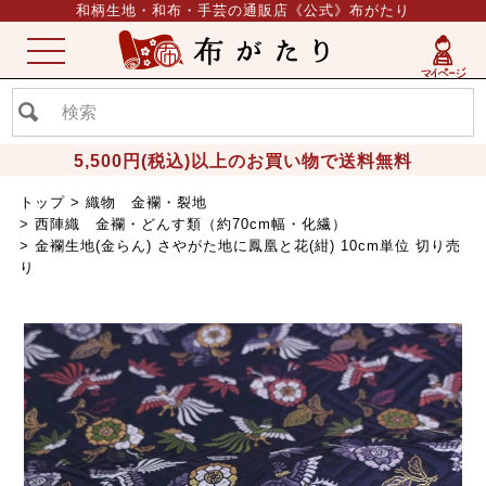
和柄生地・和布・手芸の通販店《公式》布がたり
ME
NU
5,500円(税込)以上のお買い物で送料無料
トップ
織物 金襴・裂地
西陣織 金襴・どんす類（約70cm幅・化繊）
金襴生地(金らん) さやがた地に鳳凰と花(紺) 10cm単位 切り売
り