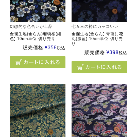
幻想的な色合いが上品
七五三の袴にカッコいい
金襴生地(金らん)瑠璃桜(紺
金襴生地(金らん) 青龍に花
色) 10cm単位 切り売り
丸(濃藍) 10cm単位 切り売
り
販売価格
¥
358
税込
販売価格
¥
398
税込