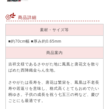
商品詳細
素材・サイズ等
■約70cm幅 ■厚み約0.65mm
商品案内
吉祥文様であるさやがた地に鳳凰と唐花文を散り
ばめた西陣織金らん生地。
さやがたは長寿を、唐花は繁栄を、鳳凰は不老長
寿や若返りを意味し、格式高くとてもおめでたい
柄ゆき。子供の成長を祝う七五三の袴など、慶び
ごとにも最適です。