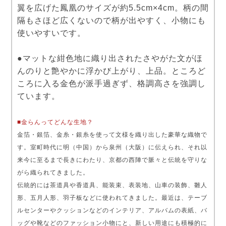
翼を広げた鳳凰のサイズが約5.5cm×4cm。柄の間
隔もさほど広くないので柄が出やすく、小物にも
使いやすいです。
●マットな紺色地に織り出されたさやがた文がほ
んのりと艶やかに浮かび上がり、上品。ところど
ころに入る金色が派手過ぎず、格調高さを強調し
ています。
■金らんってどんな生地？
金箔・銀箔、金糸・銀糸を使って文様を織り出した豪華な織物で
す。室町時代に明（中国）から泉州（大阪）に伝えられ、それ以
来今に至るまで長きにわたり、京都の西陣で脈々と伝統を守りな
がら織られてきました。
伝統的には茶道具や香道具、能装束、表装地、山車の装飾、雛人
形、五月人形、羽子板などに使われてきました。最近は、テーブ
ルセンターやクッションなどのインテリア、アルバムの表紙、バ
ッグや靴などのファッション小物にと、新しい用途にも積極的に