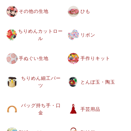
その他の生地
ひも
ちりめんカットロー
リボン
ル
手ぬぐい生地
手作りキット
ちりめん細工パー
とんぼ玉・陶玉
ツ
バッグ持ち手・口
手芸用品
金