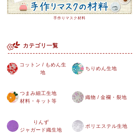
手作りマスク材料
カテゴリ一覧
コットン / もめん生
ちりめん生地
地
つまみ細工生地
織物 / 金襴・裂地
材料・キット等
りんず
ポリエステル生地
ジャガード織生地