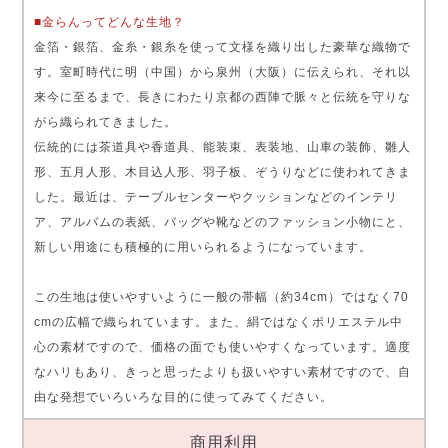
■金らんってどんな生地？
金箔・銀箔、金糸・銀糸を使って文様を織り出した豪華な織物で
す。室町時代に明（中国）から泉州（大阪）に伝えられ、それ以
来今に至るまで、長きにわたり京都の西陣で脈々と伝統を守りな
がら織られてきました。
伝統的には茶道具や香道具、能装束、表装地、山車の装飾、雛人
形、五月人形、木目込人形、羽子板、ぞうりなどに使われてきま
した。最近は、テーブルセンターやクッションなどのインテリ
ア、アルバムの表紙、バッグや靴などのファッション小物にと、
新しい用途にも積極的に用いられるようになっています。
この生地は使いやすいように一般の帯幅（約34cm）ではなく70
cmの広幅で織られています。また、絹ではなくポリエステル中
心の素材ですので、価格の面でも使いやすくなっています。適度
なハリもあり、きっと思ったよりも扱いやすい素材ですので、自
由な発想でいろいろな目的に使ってみてください。
商用利用