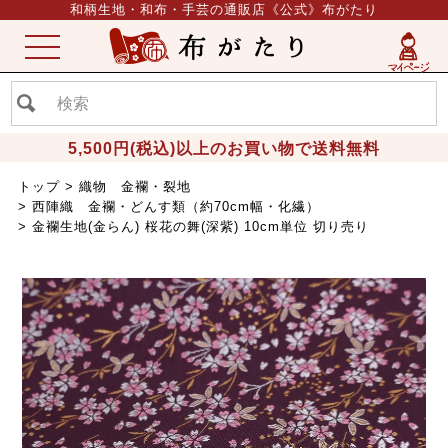
和柄生地・和布・手芸の通販店《公式》布がたり
ME
NU
5,500円(税込)以上のお買い物で送料無料
トップ
織物 金襴・裂地
西陣織 金襴・どんす類（約70cm幅・化繊）
金襴生地(金らん) 桜花の舞(深紫) 10cm単位 切り売り