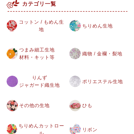
カテゴリ一覧
コットン / もめん生
ちりめん生地
地
つまみ細工生地
織物 / 金襴・裂地
材料・キット等
りんず
ポリエステル生地
ジャガード織生地
その他の生地
ひも
ちりめんカットロー
リボン
ル