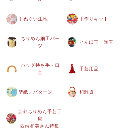
手ぬぐい生地
手作りキット
ちりめん細工パー
とんぼ玉・陶玉
ツ
バッグ持ち手・口
手芸用品
金
型紙／パターン
和雑貨
京都ちりめん手芸工
房
西端和美さん特集