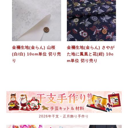
金襴生地(金らん) 山桜
金襴生地(金らん) さやが
(白/白) 10cm単位 切り売
た地に鳳凰と花(紺) 10c
り
m単位 切り売り
2026年干支・正月飾り手作り