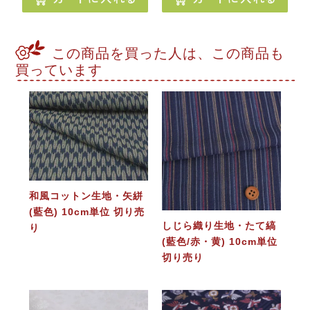
この商品を買った人は、この商品も
買っています
和風コットン生地・矢絣
(藍色) 10cm単位 切り売
しじら織り生地・たて縞
り
(藍色/赤・黄) 10cm単位
切り売り