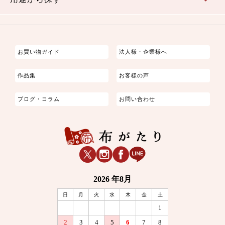
つまみ細工
ゆかた・じんべい
子供の着物
よさこい・舞台衣装
お祭り着
さむえ
エプロン・ホームウェア
ブラウス・シャツ・ワンピース
古ぶくさ
バッグ・ポーチ
インテリア
マスク
お買い物ガイド
法人様・企業様へ
作品集
お客様の声
ブログ・コラム
お問い合わせ