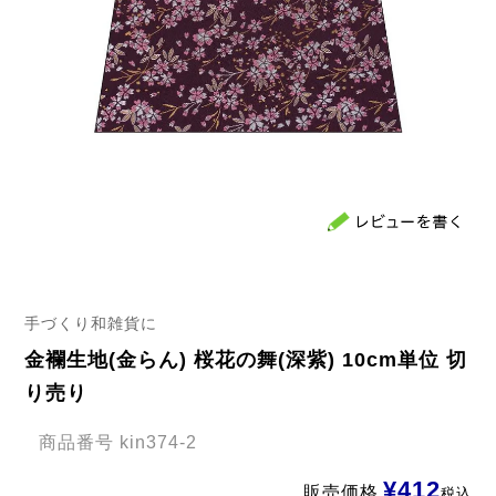
手づくり和雑貨に
金襴生地(金らん) 桜花の舞(深紫) 10cm単位 切
り売り
商品番号
kin374-2
¥
412
販売価格
税込