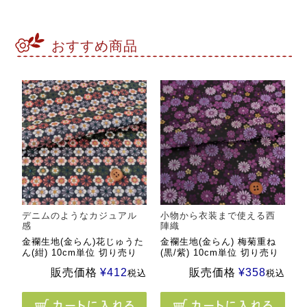
おすすめ商品
デニムのようなカジュアル
小物から衣装まで使える西
感
陣織
金襴生地(金らん)花じゅうた
金襴生地(金らん) 梅菊重ね
ん(紺) 10cm単位 切り売り
(黒/紫) 10cm単位 切り売り
販売価格
¥
412
販売価格
¥
358
税込
税込