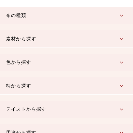
布の種類
コットン／もめん生地
ちりめん生地
織物 金襴・裂地
りんず・ジャガード織生地
ポリエステル生地
その他の生地
ちりめんカットロール
リボン
素材から探す
コットン／木綿素材（混紡含む）
ポリエステル素材（混紡含む）
レーヨン素材
シルク素材
麻／リネン（混紡含む）
本掲載生地
色から探す
赤・ピンク
黄色・オレンジ
茶・ベージュ
緑
青・紺
紫
白・アイボリー
黒・グレイ
金・銀
多色使い
リバーシブル
柄から探す
さくら柄
梅柄
和風花柄
洋テイスト花柄
植物柄
伝統柄・古典柄
飛鳥・奈良文様
かすり柄
動物柄
縞・ストライプ
水玉・ドット
チェック・格子
小紋柄
無地
テイストから探す
古典的
かわいい
華やか
モダン
レトロ
ベーシック
しぶい
男柄
おしゃれ
なごみ
洋テイスト
用途から探す