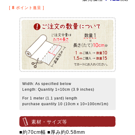
[
8
ポイント進呈 ]
Width: As specified below
Length: Quantity 1=10cm (3.9 inches)
For 1 meter (1.1 yard) length
purchase quantity 10 (10cm x 10=100cm/1m)
素材・サイズ等
■約70cm幅 ■厚み約0.58mm