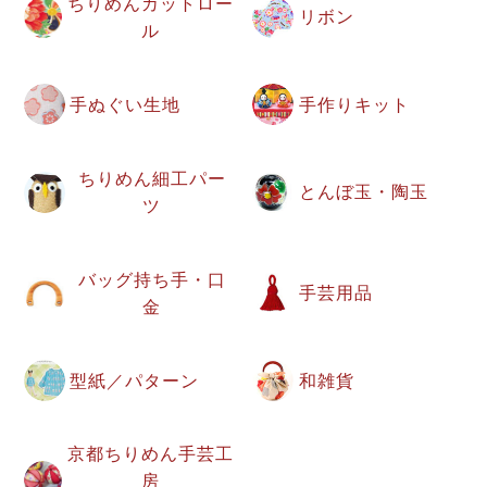
ちりめんカットロー
リボン
ル
手ぬぐい生地
手作りキット
ちりめん細工パー
とんぼ玉・陶玉
ツ
バッグ持ち手・口
手芸用品
金
型紙／パターン
和雑貨
京都ちりめん手芸工
房