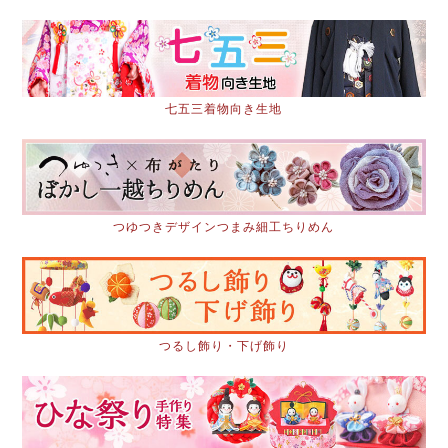
七五三着物向き生地
つゆつきデザインつまみ細工ちりめん
つるし飾り・下げ飾り