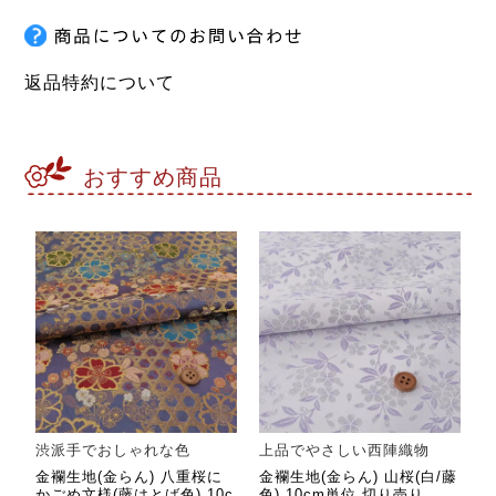
返品特約について
おすすめ商品
渋派手でおしゃれな色
上品でやさしい西陣織物
金襴生地(金らん) 八重桜に
金襴生地(金らん) 山桜(白/藤
かごめ文様(藤はとば色) 10c
色) 10cm単位 切り売り