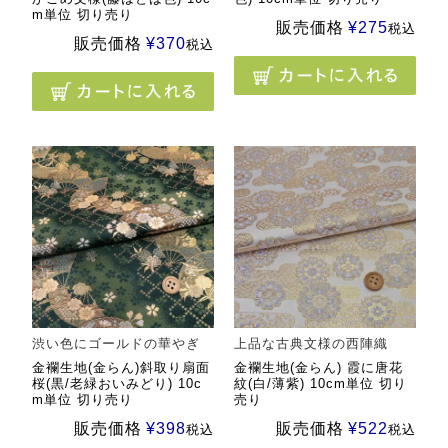
m単位 切り売り
販売価格
¥
275
税込
販売価格
¥
370
税込
渋い色にゴールドの華やぎ
上品な古典文様の西陣織
金襴生地(金らん)斜取り扇面
金襴生地(金らん) 霞に唐花
桜(黒/老緑おいみどり) 10c
紋(白/薄紫) 10cm単位 切り
m単位 切り売り
売り
販売価格
¥
398
販売価格
¥
522
税込
税込