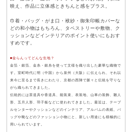
映え、作品に立体感ときちんと感をプラス。
巾着・バッグ・がま口・袱紗・御朱印帳カバーな
どの和小物はもちろん、タペストリーや敷物、ク
ッションなどインテリアのポイント使いにもおす
すめです。
■金らんってどんな生地？
金箔・銀箔、金糸・銀糸を使って文様を織り出した豪華な織物で
す。室町時代に明（中国）から泉州（大阪）に伝えられ、それ以
来今に至るまで長きにわたり、京都の西陣で脈々と伝統を守りな
がら織られてきました。
伝統的には茶道具や香道具、能装束、表装地、山車の装飾、雛人
形、五月人形、羽子板などに使われてきました。最近は、テーブ
ルセンターやクッションなどのインテリア、アルバムの表紙、バ
ッグや靴などのファッション小物にと、新しい用途にも積極的に
用いられています。