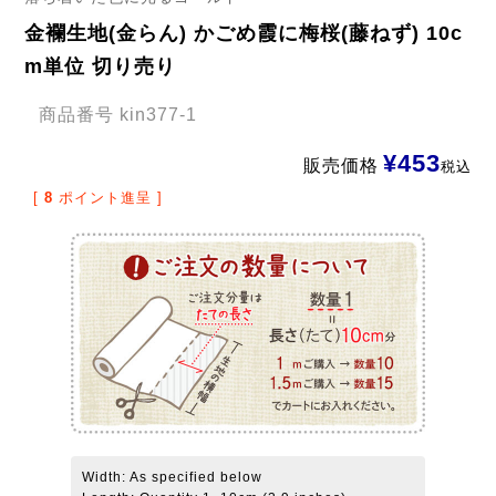
金襴生地(金らん) かごめ霞に梅桜(藤ねず) 10c
m単位 切り売り
商品番号
kin377-1
¥
453
販売価格
税込
[
8
ポイント進呈 ]
Width: As specified below