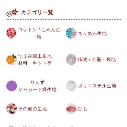
カテゴリ一覧
コットン / もめん生
ちりめん生地
地
つまみ細工生地
織物 / 金襴・裂地
材料・キット等
りんず
ポリエステル生地
ジャガード織生地
その他の生地
ひも