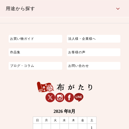
古典的
かわいい
華やか
モダン
レトロ
ベーシック
しぶい
男柄
おしゃれ
なごみ
洋テイスト
用途から探す
つまみ細工
ゆかた・じんべい
子供の着物
よさこい・舞台衣装
お祭り着
さむえ
エプロン・ホームウェア
ブラウス・シャツ・ワンピース
古ぶくさ
バッグ・ポーチ
インテリア
マスク
お買い物ガイド
法人様・企業様へ
作品集
お客様の声
ブログ・コラム
お問い合わせ