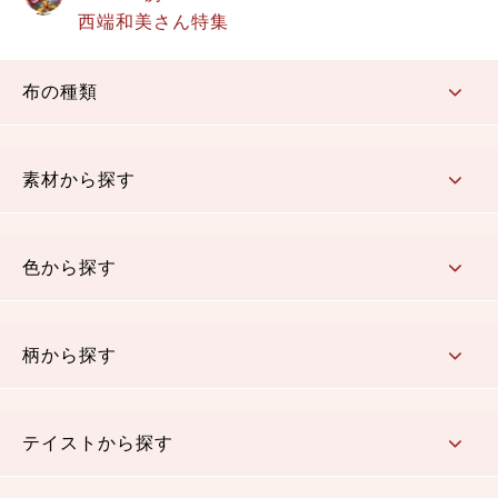
西端和美さん特集
布の種類
コットン／もめん生地
ちりめん生地
織物 金襴・裂地
りんず・ジャガード織生地
ポリエステル生地
その他の生地
ちりめんカットロール
リボン
素材から探す
コットン／木綿素材（混紡含む）
ポリエステル素材（混紡含む）
レーヨン素材
シルク素材
麻／リネン（混紡含む）
本掲載生地
色から探す
赤・ピンク
黄色・オレンジ
茶・ベージュ
緑
青・紺
紫
白・アイボリー
黒・グレイ
金・銀
多色使い
リバーシブル
柄から探す
さくら柄
梅柄
和風花柄
洋テイスト花柄
植物柄
伝統柄・古典柄
飛鳥・奈良文様
かすり柄
動物柄
縞・ストライプ
水玉・ドット
チェック・格子
小紋柄
無地
テイストから探す