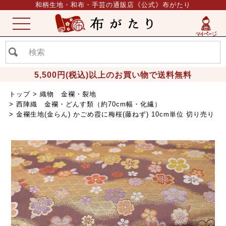
和柄生地・和布・手芸の通販店《公式》布がたり
ME
NU
5,500円(税込)以上のお買い物で送料無料
トップ
織物 金襴・裂地
西陣織 金襴・どんす類（約70cm幅・化繊）
金襴生地(金らん) かごめ霞に梅桜(藤ねず) 10cm単位 切り売り