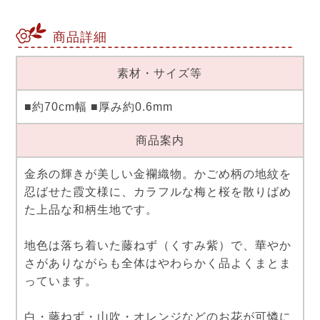
商品詳細
素材・サイズ等
■約70cm幅 ■厚み約0.6mm
商品案内
金糸の輝きが美しい金襴織物。かごめ柄の地紋を
忍ばせた霞文様に、カラフルな梅と桜を散りばめ
た上品な和柄生地です。
地色は落ち着いた藤ねず（くすみ紫）で、華やか
さがありながらも全体はやわらかく品よくまとま
っています。
白・藤ねず・山吹・オレンジなどのお花が可憐に