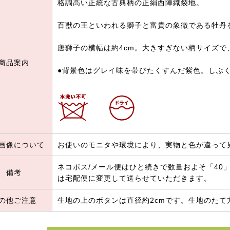
格調高い正統な古典柄の正絹西陣織裂地。
百獣の王といわれる獅子と富貴の象徴である牡丹
唐獅子の横幅は約4cm。大きすぎない柄サイズで
商品案内
●背景色はグレイ味を帯びたくすんだ紫色。しぶ
画像について
お使いのモニタや環境により、実物と色が違って
ネコポス/メール便はひと続きで数量およそ「40」(
備考
は宅配便に変更して送らせていただきます。
の他ご注意
生地の上のボタンは直径約2cmです。生地のたて