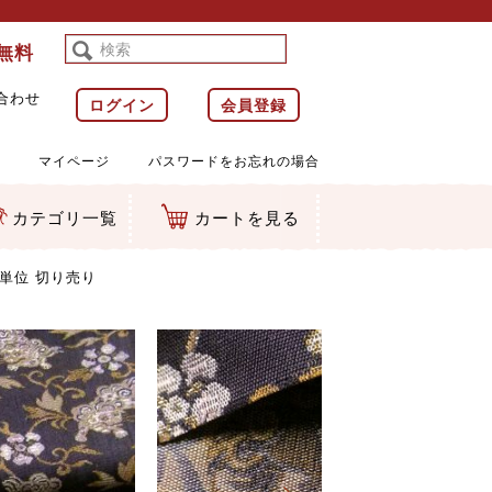
料無料
合わせ
ログイン
会員登録
マイページ
パスワードをお忘れの場合
カテゴリ一覧
カートを見る
等)
ルダー
ット類
カムマスコット
ラップ
m単位 切り売り