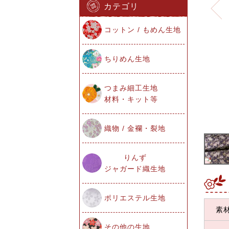
カテゴリ
コットン / もめん生地
ちりめん生地
つまみ細工生地
材料・キット等
織物 / 金襴・裂地
りんず
ジャガード織生地
ポリエステル生地
素
その他の生地