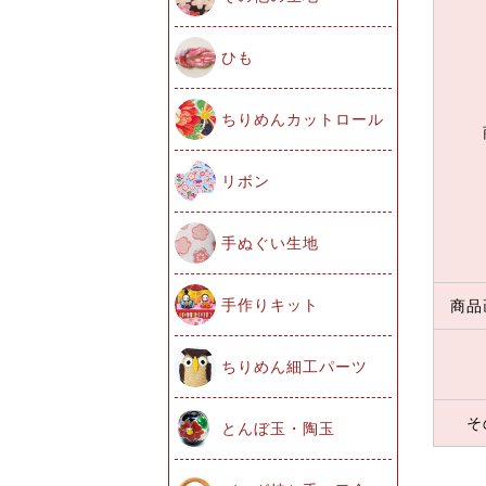
ひも
ちりめんカットロール
リボン
手ぬぐい生地
手作りキット
商品
ちりめん細工パーツ
そ
とんぼ玉・陶玉