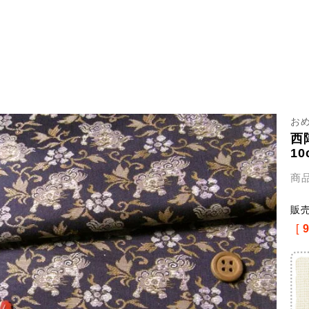
お
西
1
商
販
[