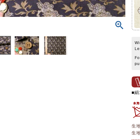
Wi
Le
Fo
pu
■絹
生
生