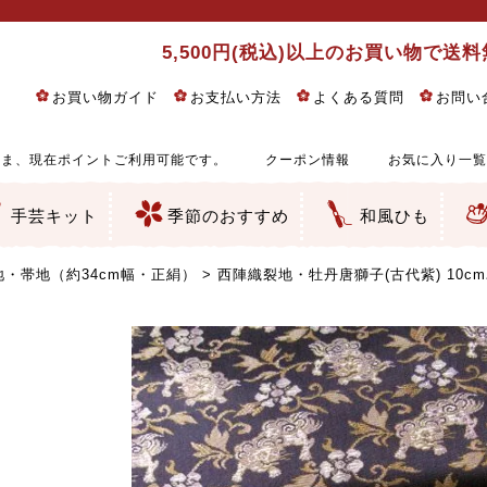
5,500円(税込)以上のお買い物で送
お買い物ガイド
お支払い方法
よくある質問
お問い
ま、現在ポイントご利用可能です。
クーポン情報
お気に入り一覧
手芸キット
季節のおすすめ
和風ひも
りめん細工・ちりめん手芸
し子・こぎん刺し
るし飾り・ひな祭り・端午の節句
物・干支
ェディング
ッグ・ポーチ・袋物
クセサリー・キーホルダー・根付類
絵・木目込み・手まり
ルトナージュ
引手芸
朱印帳
の他
和風花柄
モダン和風花柄
伝統柄
かすり柄
動物柄
縞・チェック・水玉など
その他の和風柄
洋風柄
グラデーション・ぼかし
無地・無地調
無地・手染めあづみ野木綿
ガーゼ生地
綿レース生地
つまみ細工向き
手ぬぐい
手芸用ちりめん
手芸用一越ちりめん
洗えるちりめん／ポリちりめん
正絹ちりめん／シルク
木綿ちりめん
オリジナル商品
西陣織 金襴・どんす類
西陣織 裂地・帯地
和柄りんず（綸子）生地・レーヨン
無地りんず（綸子）生地・レーヨン
ジャガード織
柄もの
無地・地模様
つまみ細工用カット済み生地
リネン／麻混生地
印伝調生地
たたみテープ／畳のへり
シルク生地
裏地
キュプラ・チュール
ゆかた・じんべい向き生地
つまみ細工生地・材料・キット等
七五三に～お子さまの着物向き生地
干支・正月手芸
つるしびな・つるし飾り
ひな祭り手作りキット
端午の節句手作りキット
鬼滅の刃・呪術廻戦特集
京都ちりめん手芸工房より・西端和美先生特集
コットン／木綿素材（混紡含む）
ポリエステル素材（混紡含む）
レーヨン素材
シルク素材
麻／リネン（混紡含む）
本掲載生地
赤・ピンク
黄色・オレンジ
茶・ベージュ
緑
青・紺
紫
白・アイボリー
黒・グレイ
金・銀
多色使い
リバーシブル
さくら柄
梅柄
和風花柄
洋テイスト花柄
植物柄
伝統柄・古典柄
飛鳥・奈良文様
かすり柄
動物柄
縞・ストライプ
水玉・ドット
チェック・格子
小紋柄
無地
古典的
かわいい
華やか
モダン
レトロ
ベーシック
しぶい
男柄
おしゃれ
なごみ
洋テイスト
つまみ細工
ゆかた・じんべい
子供の着物
ベビー袴&上着セット
よさこい・舞台衣装
お祭り着
さむえ
エプロン・ホームウェア
ブラウス・シャツ・ワンピース
古ぶくさ
バッグ・ポーチ
インテリア
マスク
ひな祭りちりめんキット
縁起物(ふくろう、まり、瓢箪
髪飾り・アクセサリー
根付・ストラップ・キーホ
巾着・がま口等
タペストリー
人形・動物
干支
その他
ふきん
コースター・ランチョンマ
バッグ・ポーチ類
その他
刺し子布（布のみ）
刺し子糸
つるしびな・つるし飾り
ひな祭り
端午の節句
動物
干支
リングピロー
ウェディングベア・ウエル
アクセサリー
ウェルカムボード
バッグ類
ポーチ類
ペンケース・メガネケース
コインケース
その他のケース・袋物
アクセサリー・髪飾り
キーホルダー・根付・スト
押絵
木目込み
手まり
たたみへり・たたみシート
ドールチャーム
編み物
刺しゅう
タペストリー
ビーズ手芸
布ぞうり
クリスマス・ハロウィン
その他のキット
夏休み手作り特集
ちりめん・木綿丸ひも
江戸打ちひも
人五・人八紐
メタリックヤーン／ひも
その他のひも
・帯地（約34cm幅・正絹）
西陣織裂地・牡丹唐獅子(古代紫) 10c