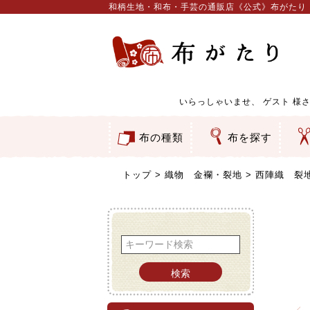
和柄生地・和布・手芸の通販店《公式》布がたり
いらっしゃいませ、
ゲスト
様さ
布の種類
布を探す
和柄生地
コットン／もめん生地
ちりめん生地
織物 金襴・裂地
りんず・ジャガード織生地
ポリエステル生地
服地
その他の生地
ちりめんカットロール
リボン
素材から探す
色から探す
柄から探す
テイストから探す
用途から探す
ち
刺
つ
動
ウ
バ
ア
押
カ
水
御
そ
トップ
織物 金襴・裂地
西陣織 裂地
検索