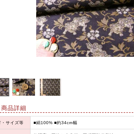
商品詳細
材・サイズ等
■絹100% ■約34cm幅