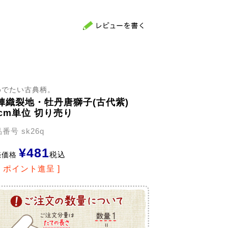
めでたい古典柄。
陣織裂地・牡丹唐獅子(古代紫)
0cm単位 切り売り
品番号
sk26q
¥
481
税込
売価格
9
ポイント進呈 ]