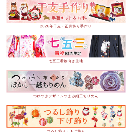
2026年干支・正月飾り手作り
七五三着物向き生地
つゆつきデザインつまみ細工ちりめん
つるし飾り・下げ飾り