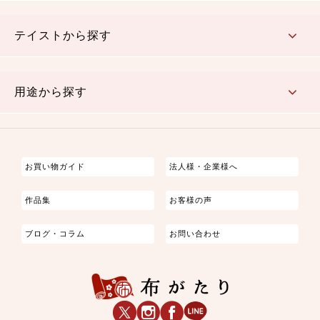
さくら柄
梅柄
和風花柄
洋テイスト花柄
植物柄
伝統柄・古典柄
飛鳥・奈良文様
かすり柄
動物柄
縞・ストライプ
水玉・ドット
チェック・格子
小紋柄
無地
テイストから探す
古典的
かわいい
華やか
モダン
レトロ
ベーシック
しぶい
男柄
おしゃれ
なごみ
洋テイスト
用途から探す
つまみ細工
ゆかた・じんべい
子供の着物
よさこい・舞台衣装
お祭り着
さむえ
エプロン・ホームウェア
ブラウス・シャツ・ワンピース
古ぶくさ
バッグ・ポーチ
インテリア
マスク
お買い物ガイド
法人様・企業様へ
作品集
お客様の声
ブログ・コラム
お問い合わせ