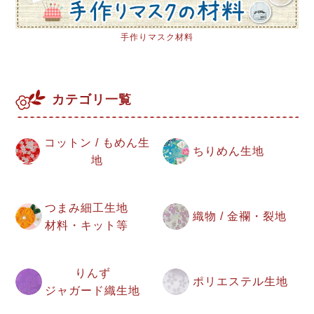
手作りマスク材料
カテゴリ一覧
コットン / もめん生
ちりめん生地
地
つまみ細工生地
織物 / 金襴・裂地
材料・キット等
りんず
ポリエステル生地
ジャガード織生地