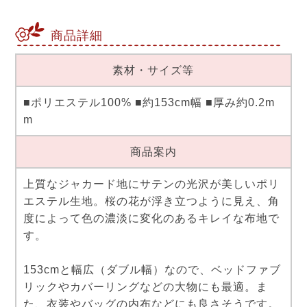
商品詳細
素材・サイズ等
■ポリエステル100% ■約153cm幅 ■厚み約0.2m
m
商品案内
上質なジャカード地にサテンの光沢が美しいポリ
エステル生地。桜の花が浮き立つように見え、角
度によって色の濃淡に変化のあるキレイな布地で
す。
153cmと幅広（ダブル幅）なので、ベッドファブ
リックやカバーリングなどの大物にも最適。ま
た、衣装やバッグの内布などにも良さそうです。