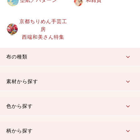
型紙／パターン
和雑貨
京都ちりめん手芸工
房
西端和美さん特集
布の種類
コットン／もめん生地
ちりめん生地
織物 金襴・裂地
りんず・ジャガード織生地
ポリエステル生地
その他の生地
ちりめんカットロール
リボン
素材から探す
コットン／木綿素材（混紡含む）
ポリエステル素材（混紡含む）
レーヨン素材
シルク素材
麻／リネン（混紡含む）
本掲載生地
色から探す
赤・ピンク
黄色・オレンジ
茶・ベージュ
緑
青・紺
紫
白・アイボリー
黒・グレイ
金・銀
多色使い
リバーシブル
柄から探す