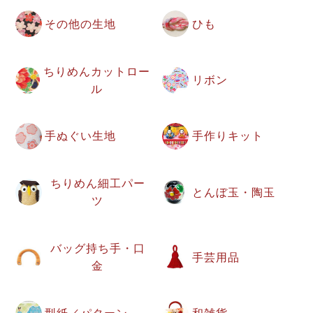
その他の生地
ひも
ちりめんカットロー
リボン
ル
手ぬぐい生地
手作りキット
ちりめん細工パー
とんぼ玉・陶玉
ツ
バッグ持ち手・口
手芸用品
金