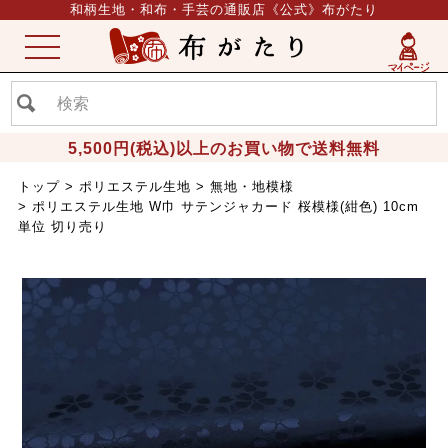
和柄生地・和布・手芸の通販店《公式》布がたり
ME
NU
5,500円(税込)以上のお買い物で送料無料
トップ
ポリエステル生地
無地・地模様
ポリエステル生地 W巾 サテンジャカード 桜模様(紺色) 10cm
単位 切り売り