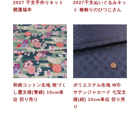
2027 干支手作りキット
2027干支ぬいぐるみキッ
開運福羊
ト 椿飾りのひつじさん
和柄コットン生地 桜づく
ポリエステル生地 W巾
し霞文様(青緑) 10cm単
サテンジャカード 七宝文
位 切り売り
様(紺) 10cm単位 切り売
り