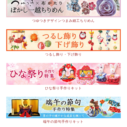
つゆつきデザインつまみ細工ちりめん
つるし飾り・下げ飾り
ひな祭り手作りキット
端午の節句手作りキット