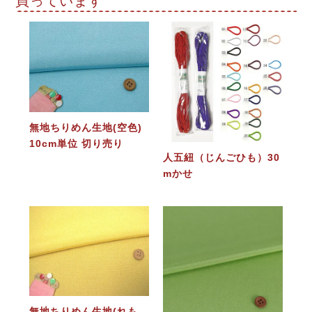
買っています
無地ちりめん生地(空色)
10cm単位 切り売り
人五紐（じんごひも）30
mかせ
無地ちりめん生地(れも