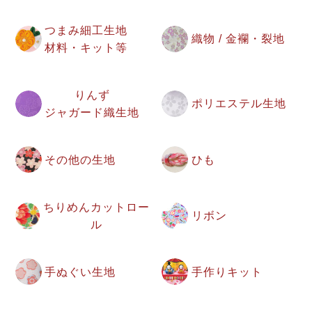
つまみ細工生地
織物 / 金襴・裂地
材料・キット等
りんず
ポリエステル生地
ジャガード織生地
その他の生地
ひも
ちりめんカットロー
リボン
ル
手ぬぐい生地
手作りキット