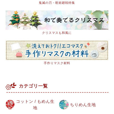
鬼滅の刃・呪術廻戦特集
クリスマスも和風に
手作りマスク材料
カテゴリ一覧
コットン / もめん生
ちりめん生地
地