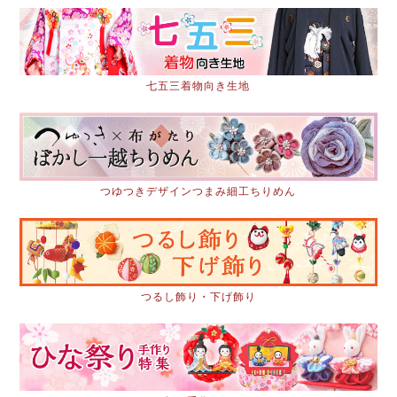
七五三着物向き生地
つゆつきデザインつまみ細工ちりめん
つるし飾り・下げ飾り