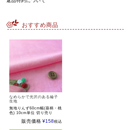
返品特約について
おすすめ商品
なめらかで光沢のある綸子
生地
無地りんず60cm幅(葵柄・桃
色) 10cm単位 切り売り
販売価格
¥
158
税込