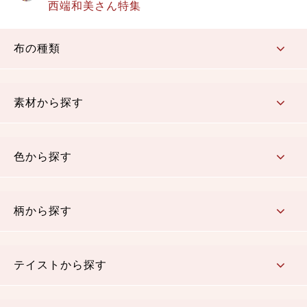
西端和美さん特集
布の種類
コットン／もめん生地
ちりめん生地
織物 金襴・裂地
りんず・ジャガード織生地
ポリエステル生地
その他の生地
ちりめんカットロール
リボン
素材から探す
コットン／木綿素材（混紡含む）
ポリエステル素材（混紡含む）
レーヨン素材
シルク素材
麻／リネン（混紡含む）
本掲載生地
色から探す
赤・ピンク
黄色・オレンジ
茶・ベージュ
緑
青・紺
紫
白・アイボリー
黒・グレイ
金・銀
多色使い
リバーシブル
柄から探す
さくら柄
梅柄
和風花柄
洋テイスト花柄
植物柄
伝統柄・古典柄
飛鳥・奈良文様
かすり柄
動物柄
縞・ストライプ
水玉・ドット
チェック・格子
小紋柄
無地
テイストから探す
古典的
かわいい
華やか
モダン
レトロ
ベーシック
しぶい
男柄
おしゃれ
なごみ
洋テイスト