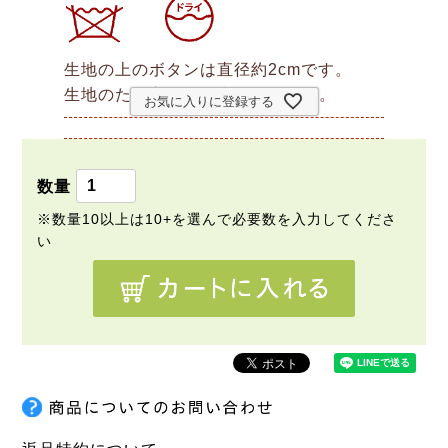
生地の上のボタンは直径約2cmです。
生地のたて方向＝写真のたてです。
お気に入りに登録する