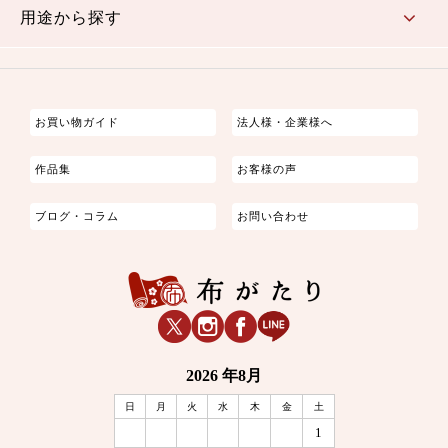
用途から探す
つまみ細工
ゆかた・じんべい
子供の着物
よさこい・舞台衣装
お祭り着
さむえ
エプロン・ホームウェア
ブラウス・シャツ・ワンピース
古ぶくさ
バッグ・ポーチ
インテリア
マスク
お買い物ガイド
法人様・企業様へ
作品集
お客様の声
ブログ・コラム
お問い合わせ