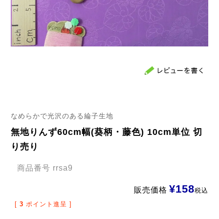
なめらかで光沢のある綸子生地
無地りんず60cm幅(葵柄・藤色) 10cm単位 切
り売り
商品番号
rrsa9
¥
158
販売価格
税込
[
3
ポイント進呈 ]