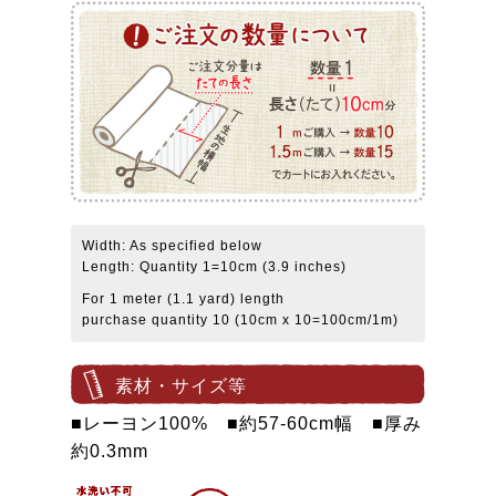
Width: As specified below
Length: Quantity 1=10cm (3.9 inches)
For 1 meter (1.1 yard) length
purchase quantity 10 (10cm x 10=100cm/1m)
素材・サイズ等
■レーヨン100% ■約57-60cm幅 ■厚み
約0.3mm