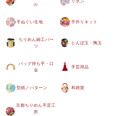
リボン
ル
手ぬぐい生地
手作りキット
ちりめん細工パー
とんぼ玉・陶玉
ツ
バッグ持ち手・口
手芸用品
金
型紙／パターン
和雑貨
京都ちりめん手芸工
房