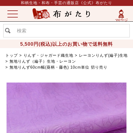
和柄生地・和布・手芸の通販店《公式》布がたり
ME
NU
5,500円(税込)以上のお買い物で送料無料
トップ
りんず・ジャガード織生地
レーヨンりんず(綸子)生地
無地りんず（綸子）生地・レーヨン
無地りんず60cm幅(葵柄・藤色) 10cm単位 切り売り