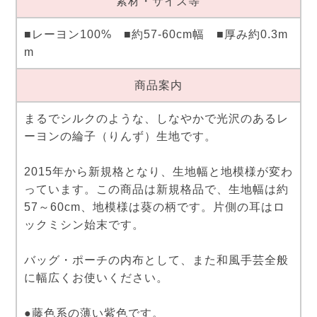
素材・サイズ等
■レーヨン100% ■約57-60cm幅 ■厚み約0.3m
m
商品案内
まるでシルクのような、しなやかで光沢のあるレ
ーヨンの綸子（りんず）生地です。
2015年から新規格となり、生地幅と地模様が変わ
っています。この商品は新規格品で、生地幅は約
57～60cm、地模様は葵の柄です。片側の耳はロ
ックミシン始末です。
バッグ・ポーチの内布として、また和風手芸全般
に幅広くお使いください。
●藤色系の薄い紫色です。