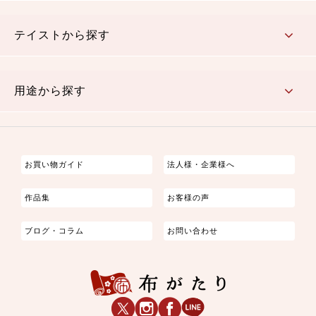
さくら柄
梅柄
和風花柄
洋テイスト花柄
植物柄
伝統柄・古典柄
飛鳥・奈良文様
かすり柄
動物柄
縞・ストライプ
水玉・ドット
チェック・格子
小紋柄
無地
テイストから探す
古典的
かわいい
華やか
モダン
レトロ
ベーシック
しぶい
男柄
おしゃれ
なごみ
洋テイスト
用途から探す
つまみ細工
ゆかた・じんべい
子供の着物
よさこい・舞台衣装
お祭り着
さむえ
エプロン・ホームウェア
ブラウス・シャツ・ワンピース
古ぶくさ
バッグ・ポーチ
インテリア
マスク
お買い物ガイド
法人様・企業様へ
作品集
お客様の声
ブログ・コラム
お問い合わせ