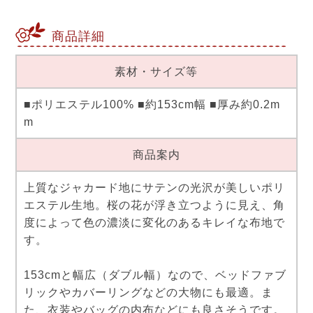
商品詳細
素材・サイズ等
■ポリエステル100% ■約153cm幅 ■厚み約0.2m
m
商品案内
上質なジャカード地にサテンの光沢が美しいポリ
エステル生地。桜の花が浮き立つように見え、角
度によって色の濃淡に変化のあるキレイな布地で
す。
153cmと幅広（ダブル幅）なので、ベッドファブ
リックやカバーリングなどの大物にも最適。ま
た、衣装やバッグの内布などにも良さそうです。