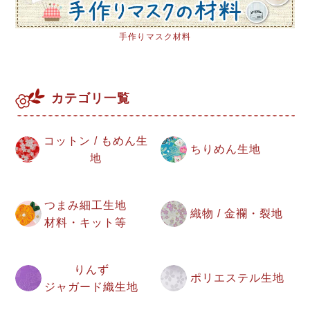
手作りマスク材料
カテゴリ一覧
コットン / もめん生
ちりめん生地
地
つまみ細工生地
織物 / 金襴・裂地
材料・キット等
りんず
ポリエステル生地
ジャガード織生地