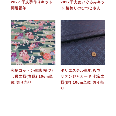
2027 干支手作りキット
2027干支ぬいぐるみキッ
開運福羊
ト 椿飾りのひつじさん
和柄コットン生地 桜づく
ポリエステル生地 W巾
し霞文様(青緑) 10cm単
サテンジャカード 七宝文
位 切り売り
様(紺) 10cm単位 切り売
り