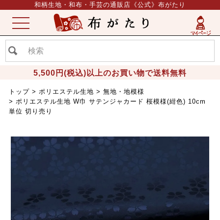
和柄生地・和布・手芸の通販店《公式》布がたり
ME
NU
5,500円(税込)以上のお買い物で送料無料
トップ
ポリエステル生地
無地・地模様
ポリエステル生地 W巾 サテンジャカード 桜模様(紺色) 10cm
単位 切り売り