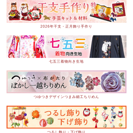
2026年干支・正月飾り手作り
七五三着物向き生地
つゆつきデザインつまみ細工ちりめん
つるし飾り・下げ飾り