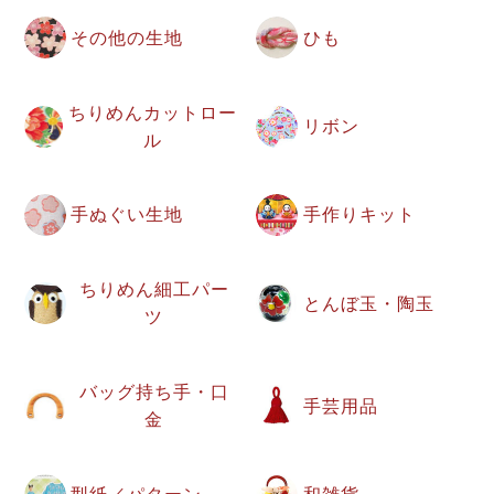
その他の生地
ひも
ちりめんカットロー
リボン
ル
手ぬぐい生地
手作りキット
ちりめん細工パー
とんぼ玉・陶玉
ツ
バッグ持ち手・口
手芸用品
金