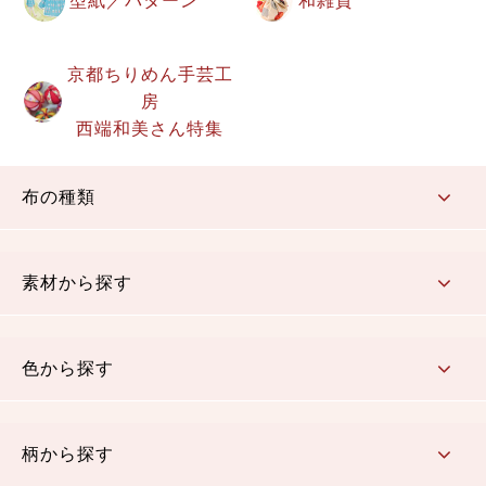
型紙／パターン
和雑貨
京都ちりめん手芸工
房
西端和美さん特集
布の種類
コットン／もめん生地
ちりめん生地
織物 金襴・裂地
りんず・ジャガード織生地
ポリエステル生地
その他の生地
ちりめんカットロール
リボン
素材から探す
コットン／木綿素材（混紡含む）
ポリエステル素材（混紡含む）
レーヨン素材
シルク素材
麻／リネン（混紡含む）
本掲載生地
色から探す
赤・ピンク
黄色・オレンジ
茶・ベージュ
緑
青・紺
紫
白・アイボリー
黒・グレイ
金・銀
多色使い
リバーシブル
柄から探す