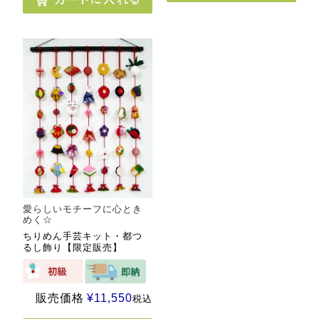
愛らしいモチーフに心とき
めく☆
ちりめん手芸キット・都つ
るし飾り【限定販売】
販売価格
¥
11,550
税込