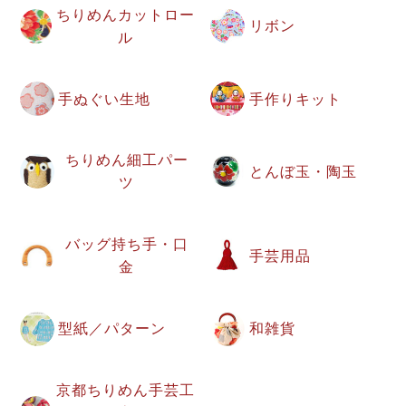
ちりめんカットロー
リボン
ル
手ぬぐい生地
手作りキット
ちりめん細工パー
とんぼ玉・陶玉
ツ
バッグ持ち手・口
手芸用品
金
型紙／パターン
和雑貨
京都ちりめん手芸工