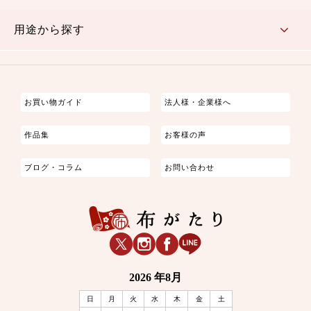
古典的
かわいい
華やか
モダン
レトロ
ベーシック
しぶい
男柄
おしゃれ
なごみ
洋テイスト
用途から探す
つまみ細工
ゆかた・じんべい
子供の着物
よさこい・舞台衣装
お祭り着
さむえ
エプロン・ホームウェア
ブラウス・シャツ・ワンピース
古ぶくさ
バッグ・ポーチ
インテリア
マスク
お買い物ガイド
法人様・企業様へ
作品集
お客様の声
ブログ・コラム
お問い合わせ