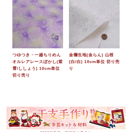
つゆつき・一越ちりめん
金襴生地(金らん) 山桜
オルレアレースぼかし(紫
(白/白) 10cm単位 切り売
霄/ししょう) 10cm単位
り
切り売り