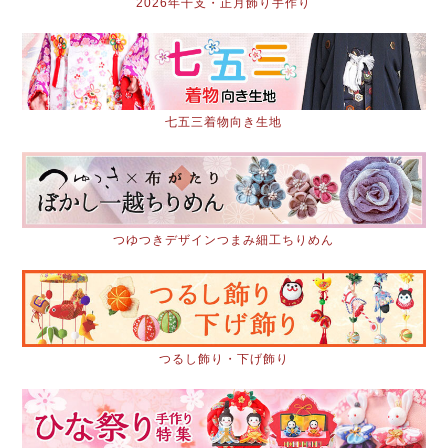
2026年干支・正月飾り手作り
七五三着物向き生地
つゆつきデザインつまみ細工ちりめん
つるし飾り・下げ飾り