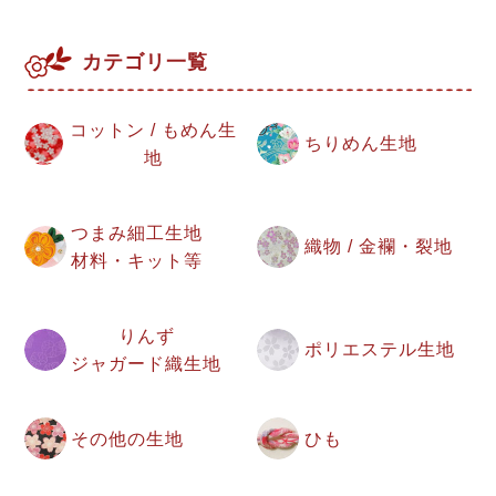
カテゴリ一覧
コットン / もめん生
ちりめん生地
地
つまみ細工生地
織物 / 金襴・裂地
材料・キット等
りんず
ポリエステル生地
ジャガード織生地
その他の生地
ひも