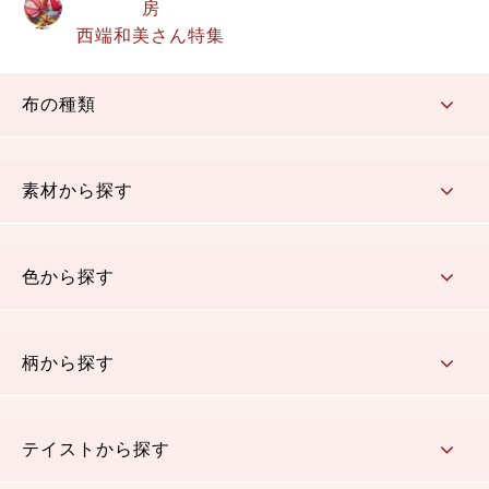
房
西端和美さん特集
布の種類
コットン／もめん生地
ちりめん生地
織物 金襴・裂地
りんず・ジャガード織生地
ポリエステル生地
その他の生地
ちりめんカットロール
リボン
素材から探す
コットン／木綿素材（混紡含む）
ポリエステル素材（混紡含む）
レーヨン素材
シルク素材
麻／リネン（混紡含む）
本掲載生地
色から探す
赤・ピンク
黄色・オレンジ
茶・ベージュ
緑
青・紺
紫
白・アイボリー
黒・グレイ
金・銀
多色使い
リバーシブル
柄から探す
さくら柄
梅柄
和風花柄
洋テイスト花柄
植物柄
伝統柄・古典柄
飛鳥・奈良文様
かすり柄
動物柄
縞・ストライプ
水玉・ドット
チェック・格子
小紋柄
無地
テイストから探す