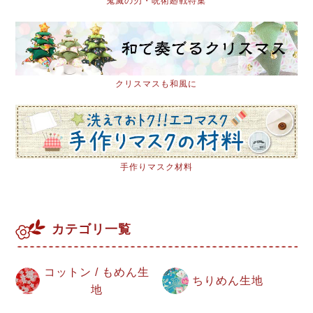
鬼滅の刃・呪術廻戦特集
クリスマスも和風に
手作りマスク材料
カテゴリ一覧
コットン / もめん生
ちりめん生地
地