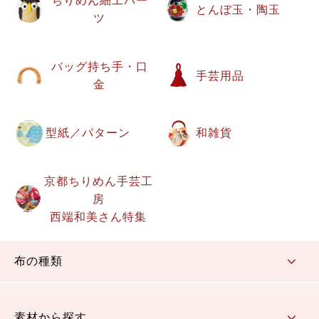
ちりめん細工パー
とんぼ玉・陶玉
ツ
バッグ持ち手・口
手芸用品
金
型紙／パターン
和雑貨
京都ちりめん手芸工
房
西端和美さん特集
布の種類
コットン／もめん生地
ちりめん生地
織物 金襴・裂地
りんず・ジャガード織生地
ポリエステル生地
その他の生地
ちりめんカットロール
リボン
素材から探す