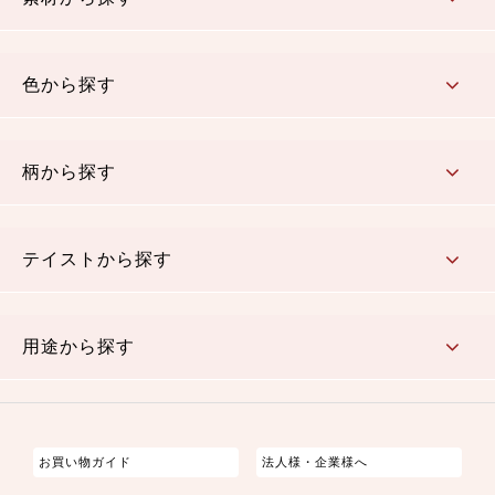
コットン／木綿素材（混紡含む）
ポリエステル素材（混紡含む）
レーヨン素材
シルク素材
麻／リネン（混紡含む）
本掲載生地
色から探す
赤・ピンク
黄色・オレンジ
茶・ベージュ
緑
青・紺
紫
白・アイボリー
黒・グレイ
金・銀
多色使い
リバーシブル
柄から探す
さくら柄
梅柄
和風花柄
洋テイスト花柄
植物柄
伝統柄・古典柄
飛鳥・奈良文様
かすり柄
動物柄
縞・ストライプ
水玉・ドット
チェック・格子
小紋柄
無地
テイストから探す
古典的
かわいい
華やか
モダン
レトロ
ベーシック
しぶい
男柄
おしゃれ
なごみ
洋テイスト
用途から探す
つまみ細工
ゆかた・じんべい
子供の着物
よさこい・舞台衣装
お祭り着
さむえ
エプロン・ホームウェア
ブラウス・シャツ・ワンピース
古ぶくさ
バッグ・ポーチ
インテリア
マスク
お買い物ガイド
法人様・企業様へ