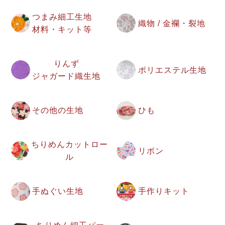
つまみ細工生地
織物 / 金襴・裂地
材料・キット等
りんず
ポリエステル生地
ジャガード織生地
その他の生地
ひも
ちりめんカットロー
リボン
ル
手ぬぐい生地
手作りキット