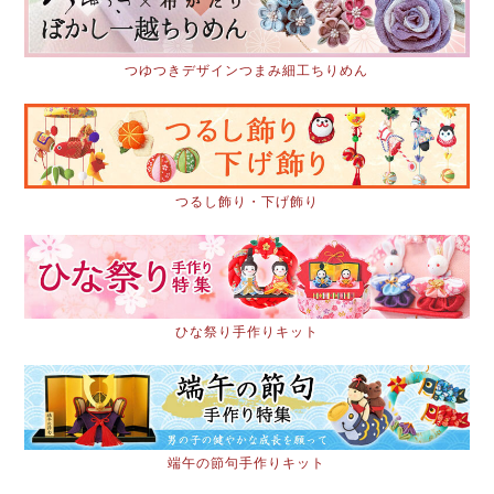
つゆつきデザインつまみ細工ちりめん
つるし飾り・下げ飾り
ひな祭り手作りキット
端午の節句手作りキット