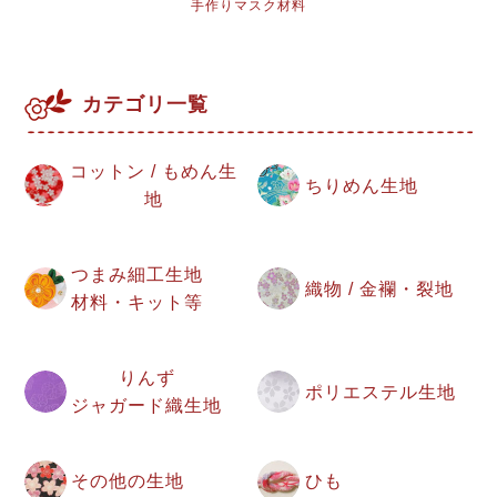
手作りマスク材料
カテゴリ一覧
コットン / もめん生
ちりめん生地
地
つまみ細工生地
織物 / 金襴・裂地
材料・キット等
りんず
ポリエステル生地
ジャガード織生地
その他の生地
ひも