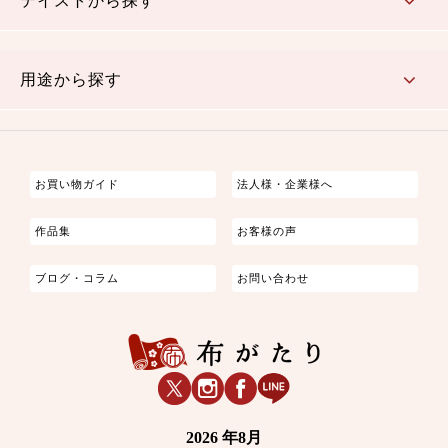
テイストから探す
古典的
かわいい
華やか
モダン
レトロ
ベーシック
しぶい
男柄
おしゃれ
なごみ
洋テイスト
用途から探す
つまみ細工
ゆかた・じんべい
子供の着物
よさこい・舞台衣装
お祭り着
さむえ
エプロン・ホームウェア
ブラウス・シャツ・ワンピース
古ぶくさ
バッグ・ポーチ
インテリア
マスク
お買い物ガイド
法人様・企業様へ
作品集
お客様の声
ブログ・コラム
お問い合わせ