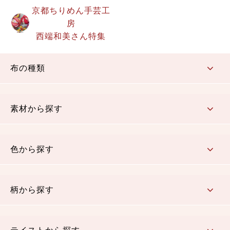
京都ちりめん手芸工
房
西端和美さん特集
布の種類
コットン／もめん生地
ちりめん生地
織物 金襴・裂地
りんず・ジャガード織生地
ポリエステル生地
その他の生地
ちりめんカットロール
リボン
素材から探す
コットン／木綿素材（混紡含む）
ポリエステル素材（混紡含む）
レーヨン素材
シルク素材
麻／リネン（混紡含む）
本掲載生地
色から探す
赤・ピンク
黄色・オレンジ
茶・ベージュ
緑
青・紺
紫
白・アイボリー
黒・グレイ
金・銀
多色使い
リバーシブル
柄から探す
さくら柄
梅柄
和風花柄
洋テイスト花柄
植物柄
伝統柄・古典柄
飛鳥・奈良文様
かすり柄
動物柄
縞・ストライプ
水玉・ドット
チェック・格子
小紋柄
無地