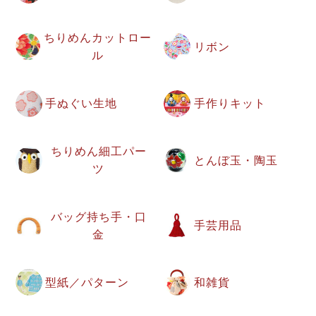
ちりめんカットロー
リボン
ル
手ぬぐい生地
手作りキット
ちりめん細工パー
とんぼ玉・陶玉
ツ
バッグ持ち手・口
手芸用品
金
型紙／パターン
和雑貨