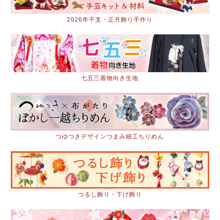
2026年干支・正月飾り手作り
七五三着物向き生地
つゆつきデザインつまみ細工ちりめん
つるし飾り・下げ飾り