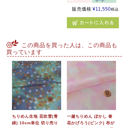
販売価格
¥
11,550
税込
この商品を買った人は、この商品も
買っています
ちりめん生地 花吹雪(青
一越ちりめん ぼかし 春
緑) 10cm単位 切り売り
花かげろう(ピンク) 布が