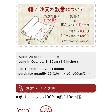
Width: As specified below
Length: Quantity 1=10cm (3.9 inches)
For 1 meter (1.1 yard) length
purchase quantity 10 (10cm x 10=100cm/1m)
素材・サイズ等
■ポリエステル100% ■約110cm幅