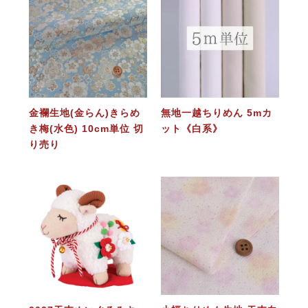
金襴生地(金らん)きらめ
無地一越ちりめん 5mカ
き梅(水色) 10cm単位 切
ット《白系》
り売り