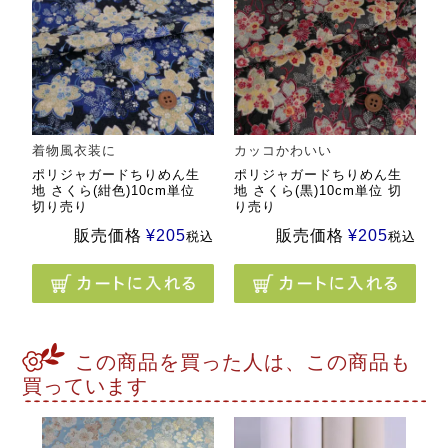
着物風衣装に
カッコかわいい
ポリジャガードちりめん生
ポリジャガードちりめん生
地 さくら(紺色)10cm単位
地 さくら(黒)10cm単位 切
切り売り
り売り
販売価格
¥
205
販売価格
¥
205
税込
税込
この商品を買った人は、この商品も
買っています