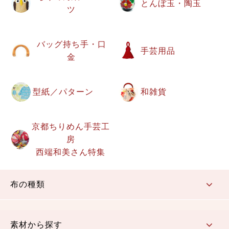
とんぼ玉・陶玉
ツ
バッグ持ち手・口
手芸用品
金
型紙／パターン
和雑貨
京都ちりめん手芸工
房
西端和美さん特集
布の種類
コットン／もめん生地
ちりめん生地
織物 金襴・裂地
りんず・ジャガード織生地
ポリエステル生地
その他の生地
ちりめんカットロール
リボン
素材から探す