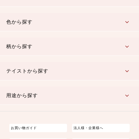
コットン／木綿素材（混紡含む）
ポリエステル素材（混紡含む）
レーヨン素材
シルク素材
麻／リネン（混紡含む）
本掲載生地
色から探す
赤・ピンク
黄色・オレンジ
茶・ベージュ
緑
青・紺
紫
白・アイボリー
黒・グレイ
金・銀
多色使い
リバーシブル
柄から探す
さくら柄
梅柄
和風花柄
洋テイスト花柄
植物柄
伝統柄・古典柄
飛鳥・奈良文様
かすり柄
動物柄
縞・ストライプ
水玉・ドット
チェック・格子
小紋柄
無地
テイストから探す
古典的
かわいい
華やか
モダン
レトロ
ベーシック
しぶい
男柄
おしゃれ
なごみ
洋テイスト
用途から探す
つまみ細工
ゆかた・じんべい
子供の着物
よさこい・舞台衣装
お祭り着
さむえ
エプロン・ホームウェア
ブラウス・シャツ・ワンピース
古ぶくさ
バッグ・ポーチ
インテリア
マスク
お買い物ガイド
法人様・企業様へ