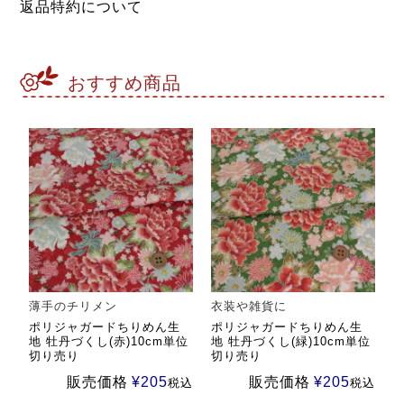
返品特約について
おすすめ商品
薄手のチリメン
衣装や雑貨に
ポリジャガードちりめん生
ポリジャガードちりめん生
地 牡丹づくし(赤)10cm単位
地 牡丹づくし(緑)10cm単位
切り売り
切り売り
販売価格
¥
205
販売価格
¥
205
税込
税込