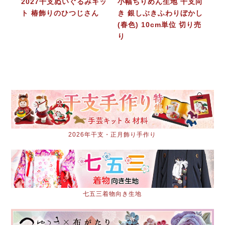
2027干支ぬいぐるみキッ
小幅ちりめん生地 干支向
ト 椿飾りのひつじさん
き 銀しぶきふわりぼかし
(春色) 10cm単位 切り売
り
2026年干支・正月飾り手作り
七五三着物向き生地