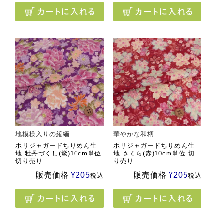
地模様入りの縮緬
華やかな和柄
ポリジャガードちりめん生
ポリジャガードちりめん生
地 牡丹づくし(紫)10cm単位
地 さくら(赤)10cm単位 切
切り売り
り売り
販売価格
¥
205
販売価格
¥
205
税込
税込