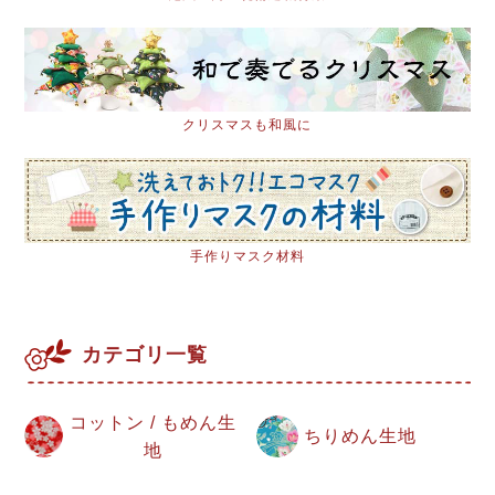
クリスマスも和風に
手作りマスク材料
カテゴリ一覧
コットン / もめん生
ちりめん生地
地