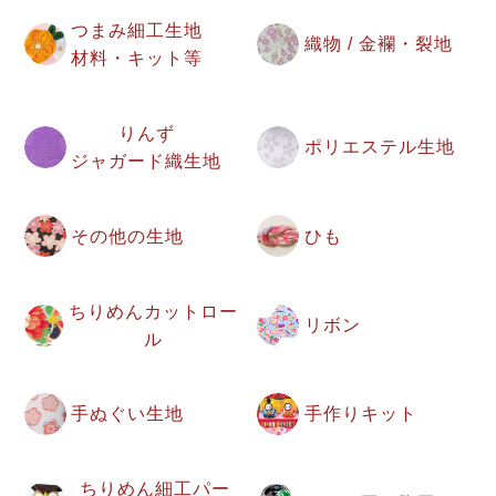
つまみ細工生地
織物 / 金襴・裂地
材料・キット等
りんず
ポリエステル生地
ジャガード織生地
その他の生地
ひも
ちりめんカットロー
リボン
ル
手ぬぐい生地
手作りキット
ちりめん細工パー