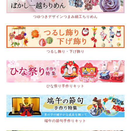
つゆつきデザインつまみ細工ちりめん
つるし飾り・下げ飾り
ひな祭り手作りキット
端午の節句手作りキット