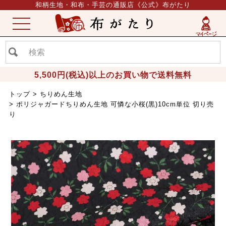
和柄生地・和布・手芸の通販店《公式》布がたり
ME
NU
5,500円(税込)以上のお買い物で送料無料
トップ
ちりめん生地
ポリジャガードちりめん生地 可憐な小桜(黒)10cm単位 切り売
り