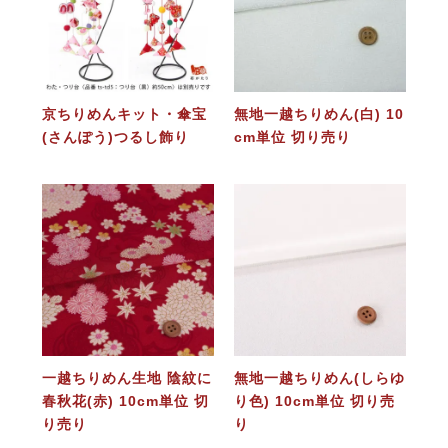
京ちりめんキット・傘宝
無地一越ちりめん(白) 10
(さんぽう)つるし飾り
cm単位 切り売り
一越ちりめん生地 陰紋に
無地一越ちりめん(しらゆ
春秋花(赤) 10cm単位 切
り色) 10cm単位 切り売
り売り
り