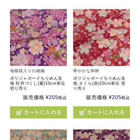
地模様入りの縮緬
華やかな和柄
ポリジャガードちりめん生
ポリジャガードちりめん生
地 牡丹づくし(紫)10cm単位
地 さくら(赤)10cm単位 切
切り売り
り売り
販売価格
¥
205
販売価格
¥
205
税込
税込