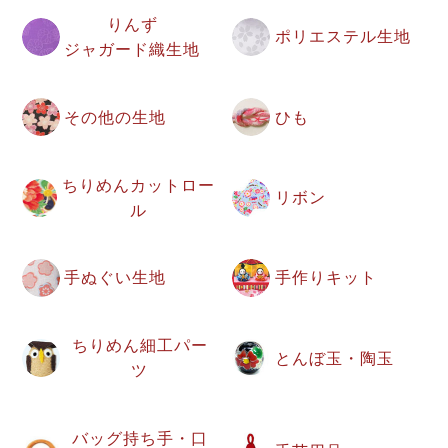
りんず
ポリエステル生地
ジャガード織生地
その他の生地
ひも
ちりめんカットロー
リボン
ル
手ぬぐい生地
手作りキット
ちりめん細工パー
とんぼ玉・陶玉
ツ
バッグ持ち手・口