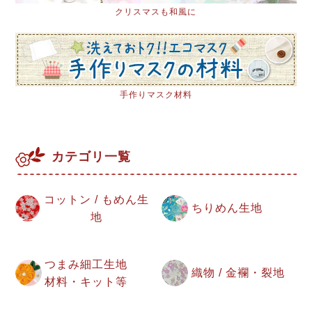
クリスマスも和風に
手作りマスク材料
カテゴリ一覧
コットン / もめん生
ちりめん生地
地
つまみ細工生地
織物 / 金襴・裂地
材料・キット等