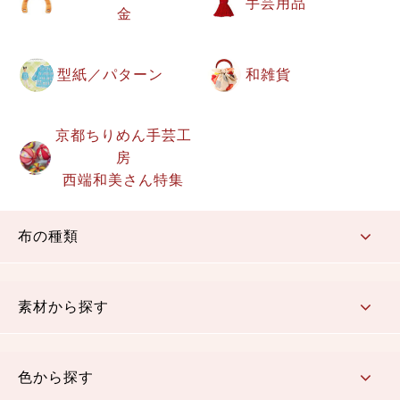
手芸用品
金
型紙／パターン
和雑貨
京都ちりめん手芸工
房
西端和美さん特集
布の種類
コットン／もめん生地
ちりめん生地
織物 金襴・裂地
りんず・ジャガード織生地
ポリエステル生地
その他の生地
ちりめんカットロール
リボン
素材から探す
コットン／木綿素材（混紡含む）
ポリエステル素材（混紡含む）
レーヨン素材
シルク素材
麻／リネン（混紡含む）
本掲載生地
色から探す