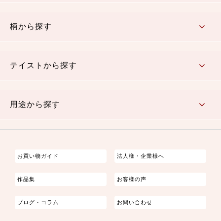
赤・ピンク
黄色・オレンジ
茶・ベージュ
緑
青・紺
紫
白・アイボリー
黒・グレイ
金・銀
多色使い
リバーシブル
柄から探す
さくら柄
梅柄
和風花柄
洋テイスト花柄
植物柄
伝統柄・古典柄
飛鳥・奈良文様
かすり柄
動物柄
縞・ストライプ
水玉・ドット
チェック・格子
小紋柄
無地
テイストから探す
古典的
かわいい
華やか
モダン
レトロ
ベーシック
しぶい
男柄
おしゃれ
なごみ
洋テイスト
用途から探す
つまみ細工
ゆかた・じんべい
子供の着物
よさこい・舞台衣装
お祭り着
さむえ
エプロン・ホームウェア
ブラウス・シャツ・ワンピース
古ぶくさ
バッグ・ポーチ
インテリア
マスク
お買い物ガイド
法人様・企業様へ
作品集
お客様の声
ブログ・コラム
お問い合わせ