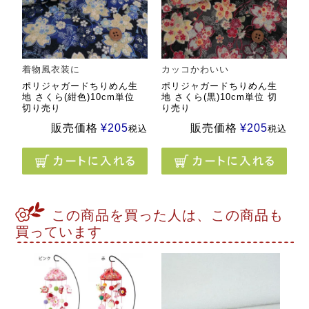
着物風衣装に
カッコかわいい
ポリジャガードちりめん生
ポリジャガードちりめん生
地 さくら(紺色)10cm単位
地 さくら(黒)10cm単位 切
切り売り
り売り
販売価格
¥
205
販売価格
¥
205
税込
税込
この商品を買った人は、この商品も
買っています