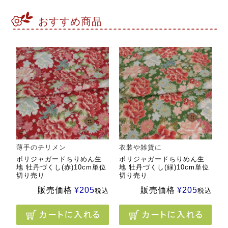
おすすめ商品
薄手のチリメン
衣装や雑貨に
ポリジャガードちりめん生
ポリジャガードちりめん生
地 牡丹づくし(赤)10cm単位
地 牡丹づくし(緑)10cm単位
切り売り
切り売り
販売価格
¥
205
販売価格
¥
205
税込
税込