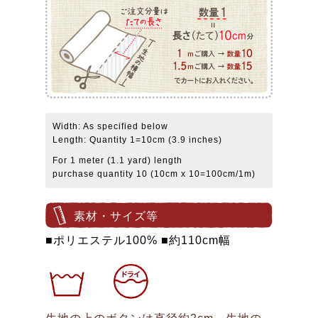
Width: As specified below
Length: Quantity 1=10cm (3.9 inches)
For 1 meter (1.1 yard) length
purchase quantity 10 (10cm x 10=100cm/1m)
素材・サイズ等
■ポリエステル100% ■約110cm幅