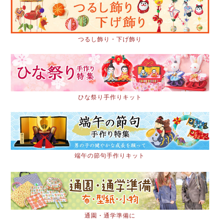
つるし飾り・下げ飾り
ひな祭り手作りキット
端午の節句手作りキット
通園・通学準備に