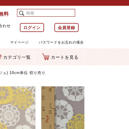
料無料
合わせ
ログイン
会員登録
マイページ
パスワードをお忘れの場合
カテゴリ一覧
カートを見る
等)
ルダー
ット類
カムマスコット
ラップ
ュ) 10cm単位 切り売り