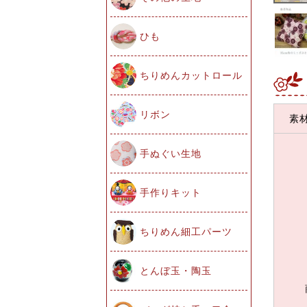
ひも
ちりめんカットロール
リボン
素
手ぬぐい生地
手作りキット
ちりめん細工パーツ
とんぼ玉・陶玉