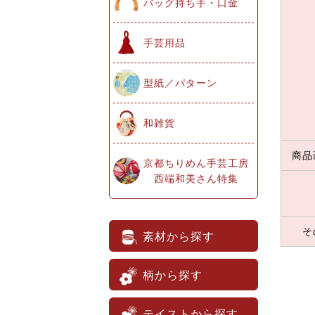
バッグ持ち手・口金
手芸用品
型紙／パターン
和雑貨
商品
京都ちりめん手芸工房
西端和美さん特集
そ
素材から探す
柄から探す
テイストから探す