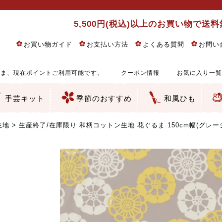
5,500円(税込)以上のお買い物で送
お買い物ガイド
お支払い方法
よくある質問
お問い
ま、現在ポイントご利用可能です。
クーポン情報
お気に入り一覧
手芸キット
季節のおすすめ
和風ひも
りめん細工・ちりめん手芸
し子・こぎん刺し
るし飾り・ひな祭り・端午の節句
物・干支
ェディング
ッグ・ポーチ・袋物
クセサリー・キーホルダー・根付類
絵・木目込み・手まり
ルトナージュ
引手芸
朱印帳
の他
和風花柄
モダン和風花柄
伝統柄
かすり柄
動物柄
縞・チェック・水玉など
その他の和風柄
洋風柄
グラデーション・ぼかし
無地・無地調
無地・手染めあづみ野木綿
ガーゼ生地
綿レース生地
つまみ細工向き
手ぬぐい
手芸用ちりめん
手芸用一越ちりめん
洗えるちりめん／ポリちりめん
正絹ちりめん／シルク
木綿ちりめん
オリジナル商品
西陣織 金襴・どんす類
西陣織 裂地・帯地
和柄りんず（綸子）生地・レーヨン
無地りんず（綸子）生地・レーヨン
ジャガード織
柄もの
無地・地模様
つまみ細工用カット済み生地
リネン／麻混生地
印伝調生地
たたみテープ／畳のへり
シルク生地
裏地
キュプラ・チュール
ゆかた・じんべい向き生地
つまみ細工生地・材料・キット等
七五三に～お子さまの着物向き生地
干支・正月手芸
つるしびな・つるし飾り
ひな祭り手作りキット
端午の節句手作りキット
鬼滅の刃・呪術廻戦特集
京都ちりめん手芸工房より・西端和美先生特集
コットン／木綿素材（混紡含む）
ポリエステル素材（混紡含む）
レーヨン素材
シルク素材
麻／リネン（混紡含む）
本掲載生地
赤・ピンク
黄色・オレンジ
茶・ベージュ
緑
青・紺
紫
白・アイボリー
黒・グレイ
金・銀
多色使い
リバーシブル
さくら柄
梅柄
和風花柄
洋テイスト花柄
植物柄
伝統柄・古典柄
飛鳥・奈良文様
かすり柄
動物柄
縞・ストライプ
水玉・ドット
チェック・格子
小紋柄
無地
古典的
かわいい
華やか
モダン
レトロ
ベーシック
しぶい
男柄
おしゃれ
なごみ
洋テイスト
つまみ細工
ゆかた・じんべい
子供の着物
ベビー袴&上着セット
よさこい・舞台衣装
お祭り着
さむえ
エプロン・ホームウェア
ブラウス・シャツ・ワンピース
古ぶくさ
バッグ・ポーチ
インテリア
マスク
ひな祭りちりめんキット
縁起物(ふくろう、まり、瓢箪
髪飾り・アクセサリー
根付・ストラップ・キーホ
巾着・がま口等
タペストリー
人形・動物
干支
その他
ふきん
コースター・ランチョンマ
バッグ・ポーチ類
その他
刺し子布（布のみ）
刺し子糸
つるしびな・つるし飾り
ひな祭り
端午の節句
動物
干支
リングピロー
ウェディングベア・ウエル
アクセサリー
ウェルカムボード
バッグ類
ポーチ類
ペンケース・メガネケース
コインケース
その他のケース・袋物
アクセサリー・髪飾り
キーホルダー・根付・スト
押絵
木目込み
手まり
たたみへり・たたみシート
ドールチャーム
編み物
刺しゅう
タペストリー
ビーズ手芸
布ぞうり
クリスマス・ハロウィン
その他のキット
夏休み手作り特集
ちりめん・木綿丸ひも
江戸打ちひも
人五・人八紐
メタリックヤーン／ひも
その他のひも
生地
生産終了/在庫限り 和柄コットン生地 花ぐるま 150cm幅(グレージ