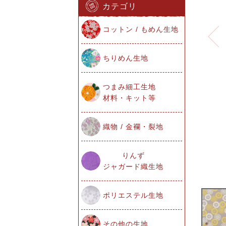
カテゴリ
コットン / もめん生地
ちりめん生地
つまみ細工生地
材料・キット等
織物 / 金襴・裂地
りんず
ジャガード織生地
ポリエステル生地
その他の生地