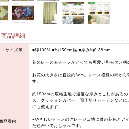
商品詳細
材・サイズ等
■綿100% ■約150cm幅 ■厚み約0.38mm
花のレースモチーフがとっても可愛い和モダン柄
お花の大きさは直径約6cm。レース模様の間か
す。
約150cmの広幅生地で適度な厚みとこしがある
ス、クッションカバー、間仕切りカーテンなどに
にも使えます。
●やさしいトーンのグレージュ地に菜の花色とア
商品案内
た色合いでおしゃれです。