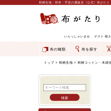
和柄生地・和布・手芸の通販店《公式》布がたり
いらっしゃいませ、
ゲスト
様さ
布の種類
布を探す
和柄生地
コットン／もめん生地
ちりめん生地
織物 金襴・裂地
りんず・ジャガード織生地
ポリエステル生地
服地
その他の生地
ちりめんカットロール
リボン
素材から探す
色から探す
柄から探す
テイストから探す
用途から探す
ち
刺
つ
動
ウ
バ
ア
押
カ
水
御
そ
トップ
和柄生地
和柄コットン・木綿
検索