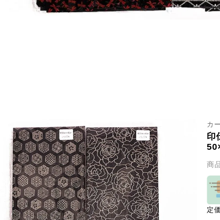
カ
印
50
商
定