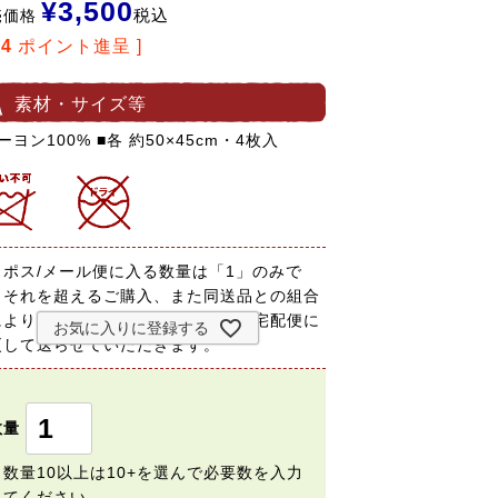
¥
3,500
税込
売価格
64
ポイント進呈 ]
素材・サイズ等
ーヨン100% ■各 約50×45cm・4枚入
コポス/メール便に入る数量は「1」のみで
。それを超えるご購入、また同送品との組合
によりサイズ規定を超える場合は、宅配便に
お気に入りに登録する
更して送らせていただきます。