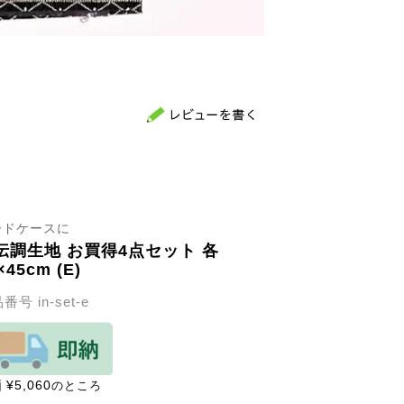
ードケースに
伝調生地 お買得4点セット 各
×45cm (E)
品番号
in-set-e
価
¥
5,060
のところ