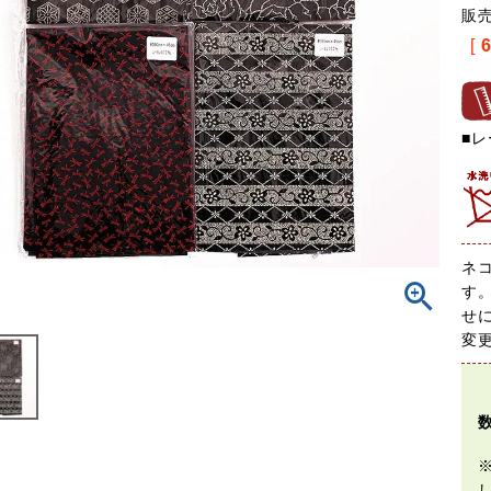
販
[
■レ
ネ
す
せ
変