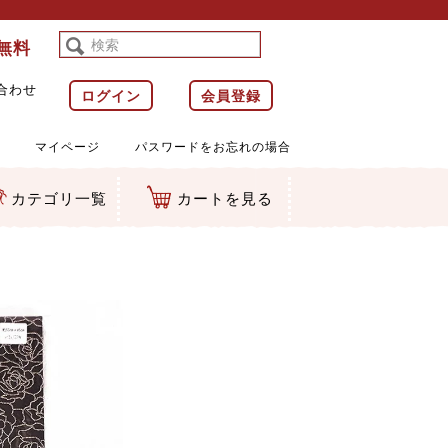
料無料
合わせ
ログイン
会員登録
マイページ
パスワードをお忘れの場合
カテゴリ一覧
カートを見る
等)
ルダー
ット類
カムマスコット
ラップ