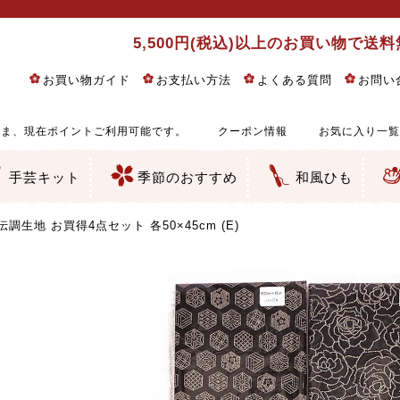
5,500円(税込)以上のお買い物で送
お買い物ガイド
お支払い方法
よくある質問
お問い
ま、現在ポイントご利用可能です。
クーポン情報
お気に入り一覧
手芸キット
季節のおすすめ
和風ひも
りめん細工・ちりめん手芸
し子・こぎん刺し
るし飾り・ひな祭り・端午の節句
物・干支
ェディング
ッグ・ポーチ・袋物
クセサリー・キーホルダー・根付類
絵・木目込み・手まり
ルトナージュ
引手芸
朱印帳
の他
和風花柄
モダン和風花柄
伝統柄
かすり柄
動物柄
縞・チェック・水玉など
その他の和風柄
洋風柄
グラデーション・ぼかし
無地・無地調
無地・手染めあづみ野木綿
ガーゼ生地
綿レース生地
つまみ細工向き
手ぬぐい
手芸用ちりめん
手芸用一越ちりめん
洗えるちりめん／ポリちりめん
正絹ちりめん／シルク
木綿ちりめん
オリジナル商品
西陣織 金襴・どんす類
西陣織 裂地・帯地
和柄りんず（綸子）生地・レーヨン
無地りんず（綸子）生地・レーヨン
ジャガード織
柄もの
無地・地模様
つまみ細工用カット済み生地
リネン／麻混生地
印伝調生地
たたみテープ／畳のへり
シルク生地
裏地
キュプラ・チュール
ゆかた・じんべい向き生地
つまみ細工生地・材料・キット等
七五三に～お子さまの着物向き生地
干支・正月手芸
つるしびな・つるし飾り
ひな祭り手作りキット
端午の節句手作りキット
鬼滅の刃・呪術廻戦特集
京都ちりめん手芸工房より・西端和美先生特集
コットン／木綿素材（混紡含む）
ポリエステル素材（混紡含む）
レーヨン素材
シルク素材
麻／リネン（混紡含む）
本掲載生地
赤・ピンク
黄色・オレンジ
茶・ベージュ
緑
青・紺
紫
白・アイボリー
黒・グレイ
金・銀
多色使い
リバーシブル
さくら柄
梅柄
和風花柄
洋テイスト花柄
植物柄
伝統柄・古典柄
飛鳥・奈良文様
かすり柄
動物柄
縞・ストライプ
水玉・ドット
チェック・格子
小紋柄
無地
古典的
かわいい
華やか
モダン
レトロ
ベーシック
しぶい
男柄
おしゃれ
なごみ
洋テイスト
つまみ細工
ゆかた・じんべい
子供の着物
ベビー袴&上着セット
よさこい・舞台衣装
お祭り着
さむえ
エプロン・ホームウェア
ブラウス・シャツ・ワンピース
古ぶくさ
バッグ・ポーチ
インテリア
マスク
ひな祭りちりめんキット
縁起物(ふくろう、まり、瓢箪
髪飾り・アクセサリー
根付・ストラップ・キーホ
巾着・がま口等
タペストリー
人形・動物
干支
その他
ふきん
コースター・ランチョンマ
バッグ・ポーチ類
その他
刺し子布（布のみ）
刺し子糸
つるしびな・つるし飾り
ひな祭り
端午の節句
動物
干支
リングピロー
ウェディングベア・ウエル
アクセサリー
ウェルカムボード
バッグ類
ポーチ類
ペンケース・メガネケース
コインケース
その他のケース・袋物
アクセサリー・髪飾り
キーホルダー・根付・スト
押絵
木目込み
手まり
たたみへり・たたみシート
ドールチャーム
編み物
刺しゅう
タペストリー
ビーズ手芸
布ぞうり
クリスマス・ハロウィン
その他のキット
夏休み手作り特集
ちりめん・木綿丸ひも
江戸打ちひも
人五・人八紐
メタリックヤーン／ひも
その他のひも
伝調生地 お買得4点セット 各50×45cm (E)