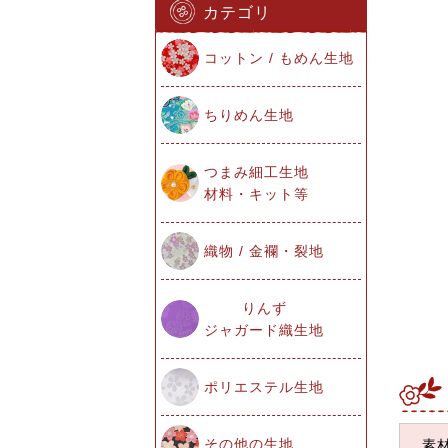
カテゴリ
コットン / もめん生地
ちりめん生地
つまみ細工生地
材料・キット等
織物 / 金襴・裂地
りんず
ジャガード織生地
ポリエステル生地
その他の生地
素