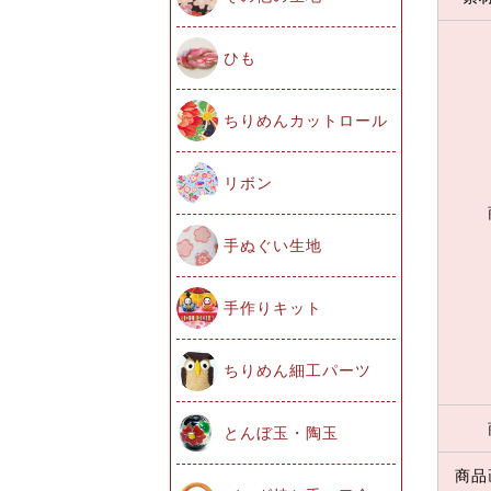
ひも
ちりめんカットロール
リボン
手ぬぐい生地
手作りキット
ちりめん細工パーツ
とんぼ玉・陶玉
商品