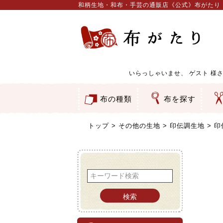
和柄生地・和布・手芸の通販店《公式》布がたり
いらっしゃいませ、
ゲスト
様さ
布の種類
布を探す
和柄生地
コットン／もめん生地
ちりめん生地
織物 金襴・裂地
りんず・ジャガード織生地
ポリエステル生地
服地
その他の生地
ちりめんカットロール
リボン
素材から探す
色から探す
柄から探す
テイストから探す
用途から探す
ち
刺
つ
動
ウ
バ
ア
押
カ
水
御
そ
トップ
その他の生地
印伝調生地
印
検索