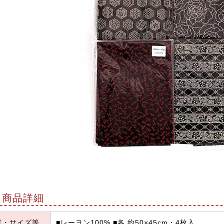
商品詳細
材・サイズ等
■レーヨン100% ■各 約50×45cm・4枚入