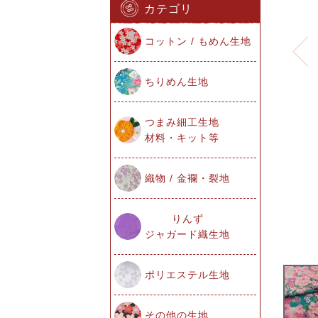
カテゴリ
コットン / もめん生地
ちりめん生地
つまみ細工生地
材料・キット等
織物 / 金襴・裂地
りんず
ジャガード織生地
ポリエステル生地
その他の生地