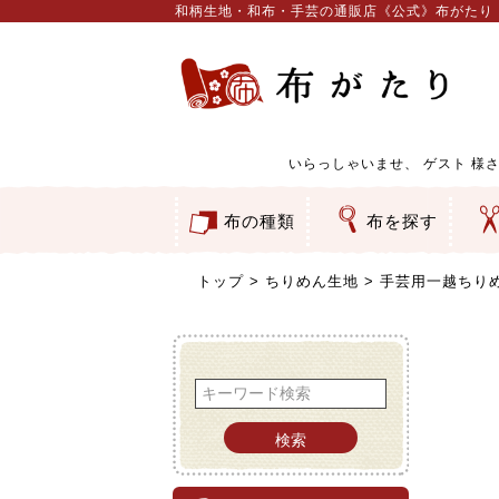
和柄生地・和布・手芸の通販店《公式》布がたり
いらっしゃいませ、
ゲスト
様さ
布の種類
布を探す
和柄生地
コットン／もめん生地
ちりめん生地
織物 金襴・裂地
りんず・ジャガード織生地
ポリエステル生地
服地
その他の生地
ちりめんカットロール
リボン
素材から探す
色から探す
柄から探す
テイストから探す
用途から探す
ち
刺
つ
動
ウ
バ
ア
押
カ
水
御
そ
トップ
ちりめん生地
手芸用一越ちり
検索