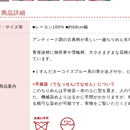
商品詳細
材・サイズ等
■レーヨン100% ■約68cm幅
アンティーク調の古典柄が美しい一越ちりめん生
青海波柄に御所車や雪輪柄、大小さまざまな花柄
ています。
●くすんだターコイズブルー系の青があざやか。
■
手捺染（てなっせん/てなせん）について
商品案内
このちりめんは手捺染～布の上に型を置き、人の
た。機械染めよりはるかに手間がかかりますが、
る精巧な染めが可能です。実物をご覧いただくと