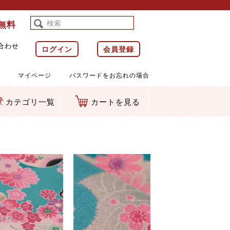
料無料
合わせ
ログイン
会員登録
マイページ
パスワードをお忘れの場合
カテゴリ一覧
カートを見る
等)
ルダー
ット類
カムマスコット
ラップ