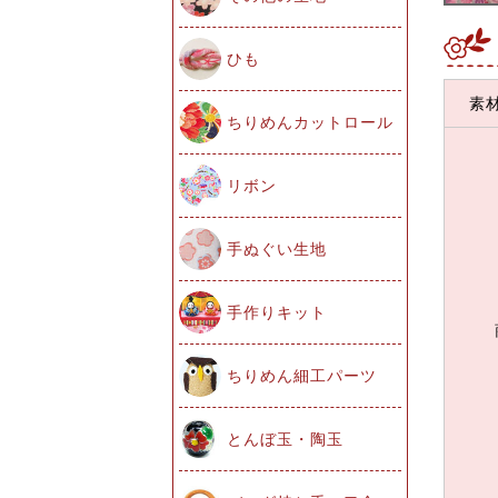
ひも
素
ちりめんカットロール
リボン
手ぬぐい生地
手作りキット
ちりめん細工パーツ
とんぼ玉・陶玉