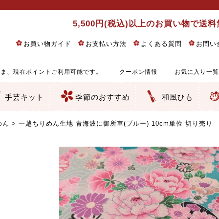
5,500円(税込)以上のお買い物で送
お買い物ガイド
お支払い方法
よくある質問
お問い
ま、現在ポイントご利用可能です。
クーポン情報
お気に入り一覧
手芸キット
季節のおすすめ
和風ひも
りめん細工・ちりめん手芸
し子・こぎん刺し
るし飾り・ひな祭り・端午の節句
物・干支
ェディング
ッグ・ポーチ・袋物
クセサリー・キーホルダー・根付類
絵・木目込み・手まり
ルトナージュ
引手芸
朱印帳
の他
和風花柄
モダン和風花柄
伝統柄
かすり柄
動物柄
縞・チェック・水玉など
その他の和風柄
洋風柄
グラデーション・ぼかし
無地・無地調
無地・手染めあづみ野木綿
ガーゼ生地
綿レース生地
つまみ細工向き
手ぬぐい
手芸用ちりめん
手芸用一越ちりめん
洗えるちりめん／ポリちりめん
正絹ちりめん／シルク
木綿ちりめん
オリジナル商品
西陣織 金襴・どんす類
西陣織 裂地・帯地
和柄りんず（綸子）生地・レーヨン
無地りんず（綸子）生地・レーヨン
ジャガード織
柄もの
無地・地模様
つまみ細工用カット済み生地
リネン／麻混生地
印伝調生地
たたみテープ／畳のへり
シルク生地
裏地
キュプラ・チュール
ゆかた・じんべい向き生地
つまみ細工生地・材料・キット等
七五三に～お子さまの着物向き生地
干支・正月手芸
つるしびな・つるし飾り
ひな祭り手作りキット
端午の節句手作りキット
鬼滅の刃・呪術廻戦特集
京都ちりめん手芸工房より・西端和美先生特集
コットン／木綿素材（混紡含む）
ポリエステル素材（混紡含む）
レーヨン素材
シルク素材
麻／リネン（混紡含む）
本掲載生地
赤・ピンク
黄色・オレンジ
茶・ベージュ
緑
青・紺
紫
白・アイボリー
黒・グレイ
金・銀
多色使い
リバーシブル
さくら柄
梅柄
和風花柄
洋テイスト花柄
植物柄
伝統柄・古典柄
飛鳥・奈良文様
かすり柄
動物柄
縞・ストライプ
水玉・ドット
チェック・格子
小紋柄
無地
古典的
かわいい
華やか
モダン
レトロ
ベーシック
しぶい
男柄
おしゃれ
なごみ
洋テイスト
つまみ細工
ゆかた・じんべい
子供の着物
ベビー袴&上着セット
よさこい・舞台衣装
お祭り着
さむえ
エプロン・ホームウェア
ブラウス・シャツ・ワンピース
古ぶくさ
バッグ・ポーチ
インテリア
マスク
ひな祭りちりめんキット
縁起物(ふくろう、まり、瓢箪
髪飾り・アクセサリー
根付・ストラップ・キーホ
巾着・がま口等
タペストリー
人形・動物
干支
その他
ふきん
コースター・ランチョンマ
バッグ・ポーチ類
その他
刺し子布（布のみ）
刺し子糸
つるしびな・つるし飾り
ひな祭り
端午の節句
動物
干支
リングピロー
ウェディングベア・ウエル
アクセサリー
ウェルカムボード
バッグ類
ポーチ類
ペンケース・メガネケース
コインケース
その他のケース・袋物
アクセサリー・髪飾り
キーホルダー・根付・スト
押絵
木目込み
手まり
たたみへり・たたみシート
ドールチャーム
編み物
刺しゅう
タペストリー
ビーズ手芸
布ぞうり
クリスマス・ハロウィン
その他のキット
夏休み手作り特集
ちりめん・木綿丸ひも
江戸打ちひも
人五・人八紐
メタリックヤーン／ひも
その他のひも
めん
一越ちりめん生地 青海波に御所車(ブルー) 10cm単位 切り売り