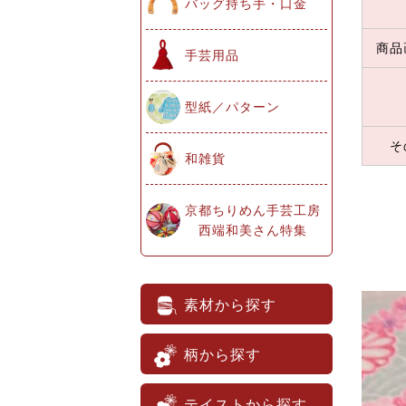
バッグ持ち手・口金
商品
手芸用品
型紙／パターン
そ
和雑貨
京都ちりめん手芸工房
西端和美さん特集
素材から探す
柄から探す
テイストから探す