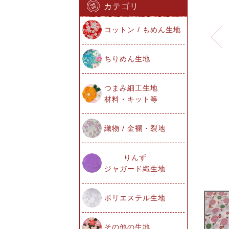
カテゴリ
コットン / もめん生地
ちりめん生地
つまみ細工生地
材料・キット等
織物 / 金襴・裂地
りんず
ジャガード織生地
ポリエステル生地
その他の生地