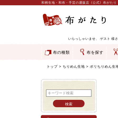
和柄生地・和布・手芸の通販店《公式》布がたり
いらっしゃいませ、
ゲスト
様さ
布の種類
布を探す
和柄生地
コットン／もめん生地
ちりめん生地
織物 金襴・裂地
りんず・ジャガード織生地
ポリエステル生地
服地
その他の生地
ちりめんカットロール
リボン
素材から探す
色から探す
柄から探す
テイストから探す
用途から探す
ち
刺
つ
動
ウ
バ
ア
押
カ
水
御
そ
トップ
ちりめん生地
ポリちりめん生地 
検索