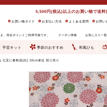
5,500円(税込)以上のお買い物で送
お買い物ガイド
お支払い方法
よくある質問
お問い
ま、現在ポイントご利用可能です。
クーポン情報
お気に入り一覧
手芸キット
季節のおすすめ
和風ひも
りめん細工・ちりめん手芸
し子・こぎん刺し
るし飾り・ひな祭り・端午の節句
物・干支
ェディング
ッグ・ポーチ・袋物
クセサリー・キーホルダー・根付類
絵・木目込み・手まり
ルトナージュ
引手芸
朱印帳
の他
和風花柄
モダン和風花柄
伝統柄
かすり柄
動物柄
縞・チェック・水玉など
その他の和風柄
洋風柄
グラデーション・ぼかし
無地・無地調
無地・手染めあづみ野木綿
ガーゼ生地
綿レース生地
つまみ細工向き
手ぬぐい
手芸用ちりめん
手芸用一越ちりめん
洗えるちりめん／ポリちりめん
正絹ちりめん／シルク
木綿ちりめん
オリジナル商品
西陣織 金襴・どんす類
西陣織 裂地・帯地
和柄りんず（綸子）生地・レーヨン
無地りんず（綸子）生地・レーヨン
ジャガード織
柄もの
無地・地模様
つまみ細工用カット済み生地
リネン／麻混生地
印伝調生地
たたみテープ／畳のへり
シルク生地
裏地
キュプラ・チュール
ゆかた・じんべい向き生地
つまみ細工生地・材料・キット等
七五三に～お子さまの着物向き生地
干支・正月手芸
つるしびな・つるし飾り
ひな祭り手作りキット
端午の節句手作りキット
鬼滅の刃・呪術廻戦特集
京都ちりめん手芸工房より・西端和美先生特集
コットン／木綿素材（混紡含む）
ポリエステル素材（混紡含む）
レーヨン素材
シルク素材
麻／リネン（混紡含む）
本掲載生地
赤・ピンク
黄色・オレンジ
茶・ベージュ
緑
青・紺
紫
白・アイボリー
黒・グレイ
金・銀
多色使い
リバーシブル
さくら柄
梅柄
和風花柄
洋テイスト花柄
植物柄
伝統柄・古典柄
飛鳥・奈良文様
かすり柄
動物柄
縞・ストライプ
水玉・ドット
チェック・格子
小紋柄
無地
古典的
かわいい
華やか
モダン
レトロ
ベーシック
しぶい
男柄
おしゃれ
なごみ
洋テイスト
つまみ細工
ゆかた・じんべい
子供の着物
ベビー袴&上着セット
よさこい・舞台衣装
お祭り着
さむえ
エプロン・ホームウェア
ブラウス・シャツ・ワンピース
古ぶくさ
バッグ・ポーチ
インテリア
マスク
ひな祭りちりめんキット
縁起物(ふくろう、まり、瓢箪
髪飾り・アクセサリー
根付・ストラップ・キーホ
巾着・がま口等
タペストリー
人形・動物
干支
その他
ふきん
コースター・ランチョンマ
バッグ・ポーチ類
その他
刺し子布（布のみ）
刺し子糸
つるしびな・つるし飾り
ひな祭り
端午の節句
動物
干支
リングピロー
ウェディングベア・ウエル
アクセサリー
ウェルカムボード
バッグ類
ポーチ類
ペンケース・メガネケース
コインケース
その他のケース・袋物
アクセサリー・髪飾り
キーホルダー・根付・スト
押絵
木目込み
手まり
たたみへり・たたみシート
ドールチャーム
編み物
刺しゅう
タペストリー
ビーズ手芸
布ぞうり
クリスマス・ハロウィン
その他のキット
夏休み手作り特集
ちりめん・木綿丸ひも
江戸打ちひも
人五・人八紐
メタリックヤーン／ひも
その他のひも
七宝に春秋花(白) 10cm単位 切り売り