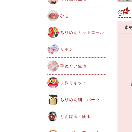
ひも
素
ちりめんカットロール
リボン
手ぬぐい生地
手作りキット
ちりめん細工パーツ
とんぼ玉・陶玉