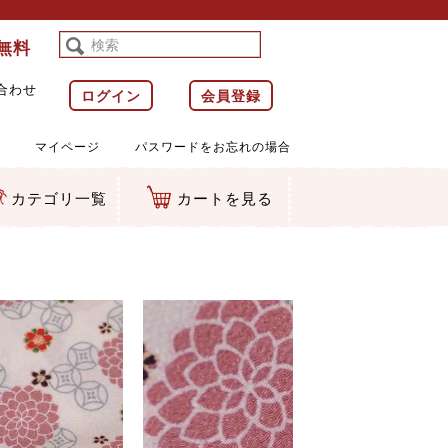
料無料
合わせ
ログイン
会員登録
マイページ
パスワードをお忘れの場合
カテゴリ一覧
カートを見る
等)
ルダー
ット類
カムマスコット
ラップ