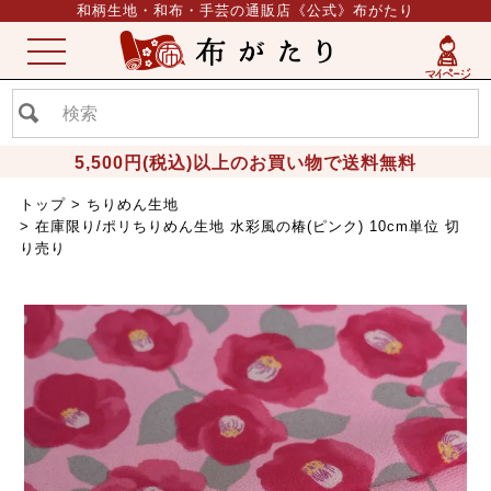
和柄生地・和布・手芸の通販店《公式》布がたり
ME
NU
5,500円(税込)以上のお買い物で送料無料
トップ
ちりめん生地
在庫限り/ポリちりめん生地 水彩風の椿(ピンク) 10cm単位 切
り売り