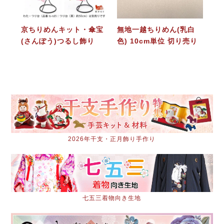
京ちりめんキット・傘宝
無地一越ちりめん(乳白
(さんぽう)つるし飾り
色) 10cm単位 切り売り
2026年干支・正月飾り手作り
七五三着物向き生地