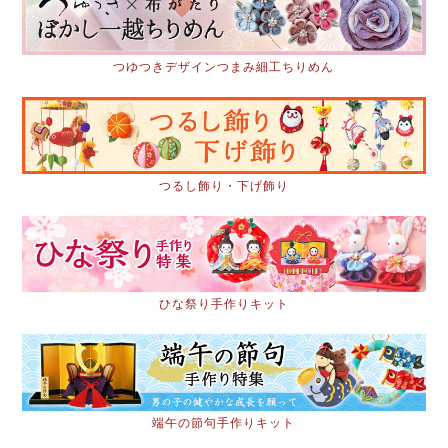
つゆつきデザインつまみ細工ちりめん
つるし飾り・下げ飾り
ひな祭り手作りキット
端午の節句手作りキット