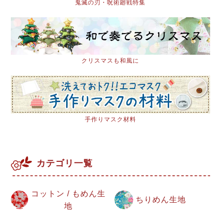
鬼滅の刃・呪術廻戦特集
クリスマスも和風に
手作りマスク材料
カテゴリ一覧
コットン / もめん生
ちりめん生地
地