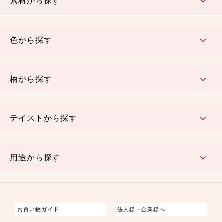
素材から探す
コットン／木綿素材（混紡含む）
ポリエステル素材（混紡含む）
レーヨン素材
シルク素材
麻／リネン（混紡含む）
本掲載生地
色から探す
赤・ピンク
黄色・オレンジ
茶・ベージュ
緑
青・紺
紫
白・アイボリー
黒・グレイ
金・銀
多色使い
リバーシブル
柄から探す
さくら柄
梅柄
和風花柄
洋テイスト花柄
植物柄
伝統柄・古典柄
飛鳥・奈良文様
かすり柄
動物柄
縞・ストライプ
水玉・ドット
チェック・格子
小紋柄
無地
テイストから探す
古典的
かわいい
華やか
モダン
レトロ
ベーシック
しぶい
男柄
おしゃれ
なごみ
洋テイスト
用途から探す
つまみ細工
ゆかた・じんべい
子供の着物
よさこい・舞台衣装
お祭り着
さむえ
エプロン・ホームウェア
ブラウス・シャツ・ワンピース
古ぶくさ
バッグ・ポーチ
インテリア
マスク
お買い物ガイド
法人様・企業様へ