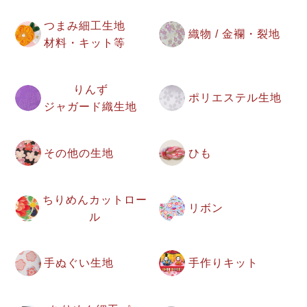
つまみ細工生地
織物 / 金襴・裂地
材料・キット等
りんず
ポリエステル生地
ジャガード織生地
その他の生地
ひも
ちりめんカットロー
リボン
ル
手ぬぐい生地
手作りキット