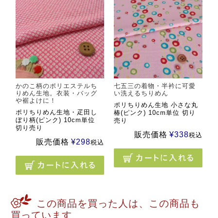
かのこ柄のポリエステルち
七五三の着物・半衿に可愛
りめん生地。衣装・バッグ
い洗えるちりめん
や裾よけに！
ポリちりめん生地 小さな丸
ポリちりめん生地・疋田し
椿(ピンク) 10cm単位 切り
ぼり柄(ピンク) 10cm単位
売り
切り売り
販売価格
¥
338
税込
販売価格
¥
298
税込
この商品を買った人は、この商品も
買っています