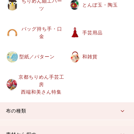
ちりめん細工パー
とんぼ玉・陶玉
ツ
バッグ持ち手・口
手芸用品
金
型紙／パターン
和雑貨
京都ちりめん手芸工
房
西端和美さん特集
布の種類
コットン／もめん生地
ちりめん生地
織物 金襴・裂地
りんず・ジャガード織生地
ポリエステル生地
その他の生地
ちりめんカットロール
リボン