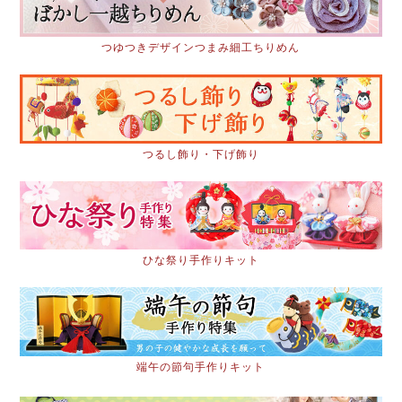
つゆつきデザインつまみ細工ちりめん
つるし飾り・下げ飾り
ひな祭り手作りキット
端午の節句手作りキット