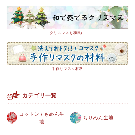
クリスマスも和風に
手作りマスク材料
カテゴリ一覧
コットン / もめん生
ちりめん生地
地