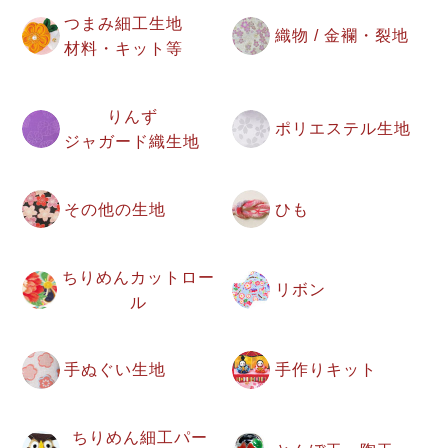
つまみ細工生地
織物 / 金襴・裂地
材料・キット等
りんず
ポリエステル生地
ジャガード織生地
その他の生地
ひも
ちりめんカットロー
リボン
ル
手ぬぐい生地
手作りキット
ちりめん細工パー