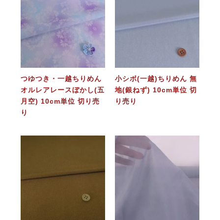
つゆつき・一越ちりめん
小シボ(一越)ちりめん 無
オルレアレースぼかし(五
地(銀ねず) 10cm単位 切
月空) 10cm単位 切り売
り売り
り