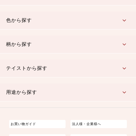
コットン／木綿素材（混紡含む）
ポリエステル素材（混紡含む）
レーヨン素材
シルク素材
麻／リネン（混紡含む）
本掲載生地
色から探す
赤・ピンク
黄色・オレンジ
茶・ベージュ
緑
青・紺
紫
白・アイボリー
黒・グレイ
金・銀
多色使い
リバーシブル
柄から探す
さくら柄
梅柄
和風花柄
洋テイスト花柄
植物柄
伝統柄・古典柄
飛鳥・奈良文様
かすり柄
動物柄
縞・ストライプ
水玉・ドット
チェック・格子
小紋柄
無地
テイストから探す
古典的
かわいい
華やか
モダン
レトロ
ベーシック
しぶい
男柄
おしゃれ
なごみ
洋テイスト
用途から探す
つまみ細工
ゆかた・じんべい
子供の着物
よさこい・舞台衣装
お祭り着
さむえ
エプロン・ホームウェア
ブラウス・シャツ・ワンピース
古ぶくさ
バッグ・ポーチ
インテリア
マスク
お買い物ガイド
法人様・企業様へ