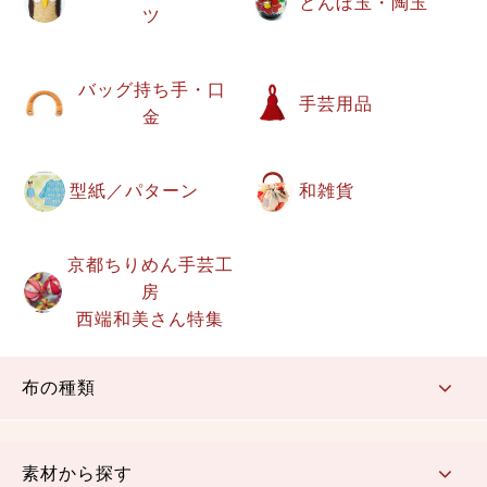
とんぼ玉・陶玉
ツ
バッグ持ち手・口
手芸用品
金
型紙／パターン
和雑貨
京都ちりめん手芸工
房
西端和美さん特集
布の種類
コットン／もめん生地
ちりめん生地
織物 金襴・裂地
りんず・ジャガード織生地
ポリエステル生地
その他の生地
ちりめんカットロール
リボン
素材から探す