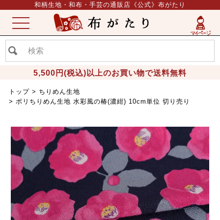
和柄生地・和布・手芸の通販店《公式》布がたり
ME
NU
5,500円(税込)以上のお買い物で送料無料
トップ
ちりめん生地
ポリちりめん生地 水彩風の椿(濃紺) 10cm単位 切り売り