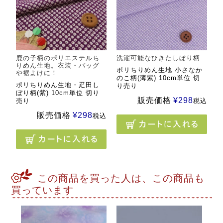
鹿の子柄のポリエステルち
洗濯可能なひきたしぼり柄
りめん生地。衣装・バッグ
ポリちりめん生地 小さなか
や裾よけに！
のこ柄(薄紫) 10cm単位 切
ポリちりめん生地・疋田し
り売り
ぼり柄(紫) 10cm単位 切り
販売価格
¥
298
売り
税込
販売価格
¥
298
税込
この商品を買った人は、この商品も
買っています