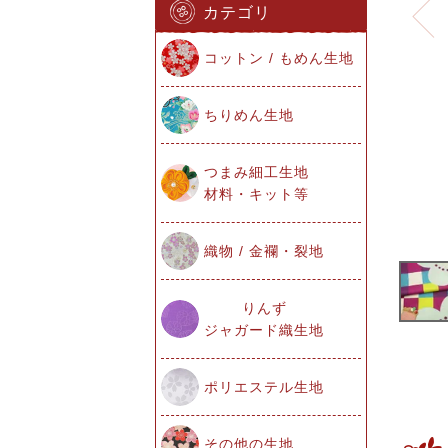
カテゴリ
コットン / もめん生地
ちりめん生地
つまみ細工生地
材料・キット等
織物 / 金襴・裂地
りんず
ジャガード織生地
ポリエステル生地
その他の生地