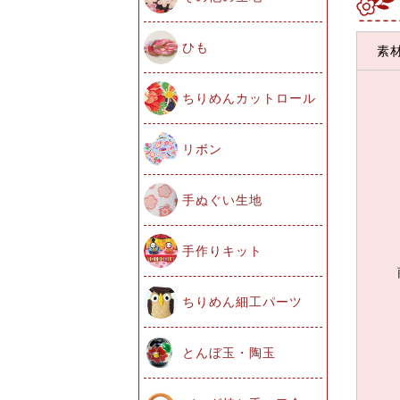
ひも
素
ちりめんカットロール
リボン
手ぬぐい生地
手作りキット
ちりめん細工パーツ
とんぼ玉・陶玉