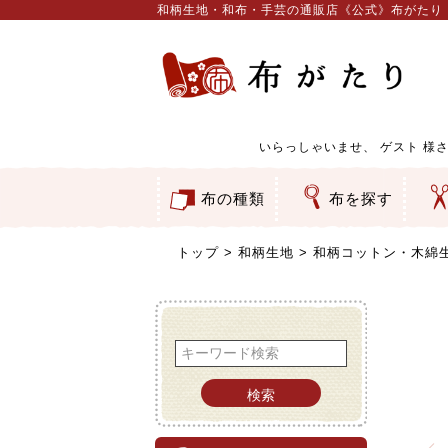
和柄生地・和布・手芸の通販店《公式》布がたり
いらっしゃいませ、
ゲスト
様さ
布の種類
布を探す
和柄生地
コットン／もめん生地
ちりめん生地
織物 金襴・裂地
りんず・ジャガード織生地
ポリエステル生地
服地
その他の生地
ちりめんカットロール
リボン
素材から探す
色から探す
柄から探す
テイストから探す
用途から探す
ち
刺
つ
動
ウ
バ
ア
押
カ
水
御
そ
トップ
和柄生地
和柄コットン・木綿
検索