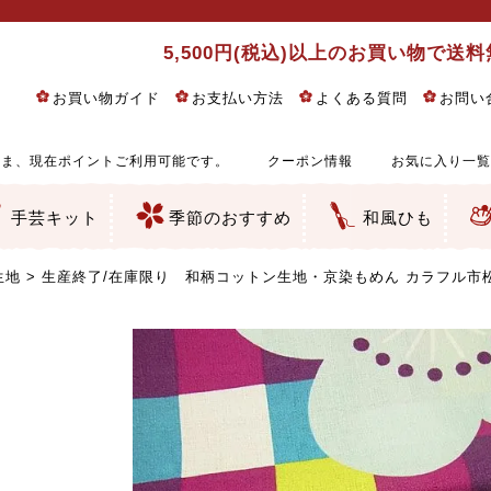
5,500円(税込)以上のお買い物で送
お買い物ガイド
お支払い方法
よくある質問
お問い
ま、現在ポイントご利用可能です。
クーポン情報
お気に入り一覧
手芸キット
季節のおすすめ
和風ひも
りめん細工・ちりめん手芸
し子・こぎん刺し
るし飾り・ひな祭り・端午の節句
物・干支
ェディング
ッグ・ポーチ・袋物
クセサリー・キーホルダー・根付類
絵・木目込み・手まり
ルトナージュ
引手芸
朱印帳
の他
和風花柄
モダン和風花柄
伝統柄
かすり柄
動物柄
縞・チェック・水玉など
その他の和風柄
洋風柄
グラデーション・ぼかし
無地・無地調
無地・手染めあづみ野木綿
ガーゼ生地
綿レース生地
つまみ細工向き
手ぬぐい
手芸用ちりめん
手芸用一越ちりめん
洗えるちりめん／ポリちりめん
正絹ちりめん／シルク
木綿ちりめん
オリジナル商品
西陣織 金襴・どんす類
西陣織 裂地・帯地
和柄りんず（綸子）生地・レーヨン
無地りんず（綸子）生地・レーヨン
ジャガード織
柄もの
無地・地模様
つまみ細工用カット済み生地
リネン／麻混生地
印伝調生地
たたみテープ／畳のへり
シルク生地
裏地
キュプラ・チュール
ゆかた・じんべい向き生地
つまみ細工生地・材料・キット等
七五三に～お子さまの着物向き生地
干支・正月手芸
つるしびな・つるし飾り
ひな祭り手作りキット
端午の節句手作りキット
鬼滅の刃・呪術廻戦特集
京都ちりめん手芸工房より・西端和美先生特集
コットン／木綿素材（混紡含む）
ポリエステル素材（混紡含む）
レーヨン素材
シルク素材
麻／リネン（混紡含む）
本掲載生地
赤・ピンク
黄色・オレンジ
茶・ベージュ
緑
青・紺
紫
白・アイボリー
黒・グレイ
金・銀
多色使い
リバーシブル
さくら柄
梅柄
和風花柄
洋テイスト花柄
植物柄
伝統柄・古典柄
飛鳥・奈良文様
かすり柄
動物柄
縞・ストライプ
水玉・ドット
チェック・格子
小紋柄
無地
古典的
かわいい
華やか
モダン
レトロ
ベーシック
しぶい
男柄
おしゃれ
なごみ
洋テイスト
つまみ細工
ゆかた・じんべい
子供の着物
ベビー袴&上着セット
よさこい・舞台衣装
お祭り着
さむえ
エプロン・ホームウェア
ブラウス・シャツ・ワンピース
古ぶくさ
バッグ・ポーチ
インテリア
マスク
ひな祭りちりめんキット
縁起物(ふくろう、まり、瓢箪
髪飾り・アクセサリー
根付・ストラップ・キーホ
巾着・がま口等
タペストリー
人形・動物
干支
その他
ふきん
コースター・ランチョンマ
バッグ・ポーチ類
その他
刺し子布（布のみ）
刺し子糸
つるしびな・つるし飾り
ひな祭り
端午の節句
動物
干支
リングピロー
ウェディングベア・ウエル
アクセサリー
ウェルカムボード
バッグ類
ポーチ類
ペンケース・メガネケース
コインケース
その他のケース・袋物
アクセサリー・髪飾り
キーホルダー・根付・スト
押絵
木目込み
手まり
たたみへり・たたみシート
ドールチャーム
編み物
刺しゅう
タペストリー
ビーズ手芸
布ぞうり
クリスマス・ハロウィン
その他のキット
夏休み手作り特集
ちりめん・木綿丸ひも
江戸打ちひも
人五・人八紐
メタリックヤーン／ひも
その他のひも
生地
生産終了/在庫限り 和柄コットン生地・京染もめん カラフル市松に