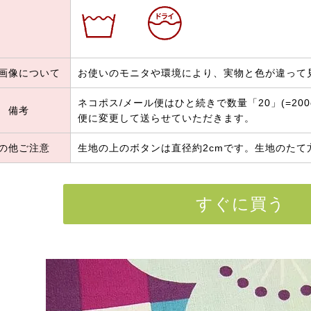
画像について
お使いのモニタや環境により、実物と色が違って
ネコポス/メール便はひと続きで数量「20」(=20
備考
便に変更して送らせていただきます。
の他ご注意
生地の上のボタンは直径約2cmです。生地のたて
すぐに買う