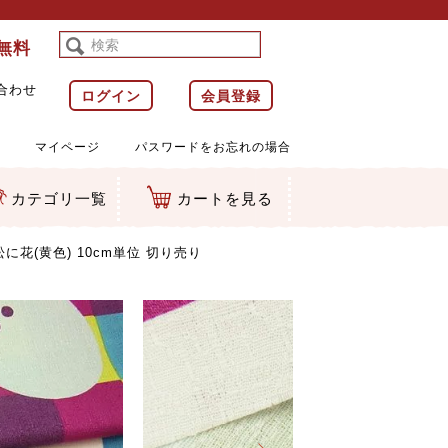
料無料
合わせ
ログイン
会員登録
マイページ
パスワードをお忘れの場合
カテゴリ一覧
カートを見る
等)
ルダー
ット類
カムマスコット
ラップ
花(黄色) 10cm単位 切り売り