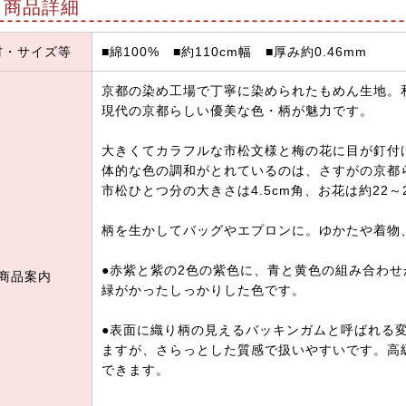
商品詳細
材・サイズ等
■綿100% ■約110cm幅 ■厚み約0.46mm
京都の染め工場で丁寧に染められたもめん生地。
現代の京都らしい優美な色・柄が魅力です。
大きくてカラフルな市松文様と梅の花に目が釘付
体的な色の調和がとれているのは、さすがの京都
市松ひとつ分の大きさは4.5cm角、お花は約22～
柄を生かしてバッグやエプロンに。ゆかたや着物
●赤紫と紫の2色の紫色に、青と黄色の組み合わ
商品案内
緑がかったしっかりした色です。
●表面に織り柄の見えるバッキンガムと呼ばれる
ますが、さらっとした質感で扱いやすいです。高
できます。