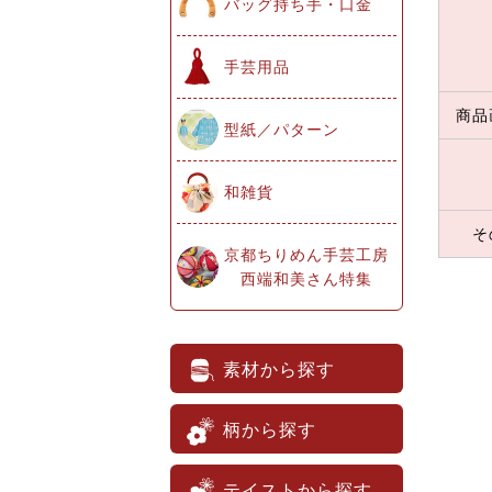
バッグ持ち手・口金
手芸用品
商品
型紙／パターン
和雑貨
そ
京都ちりめん手芸工房
西端和美さん特集
素材から探す
柄から探す
テイストから探す