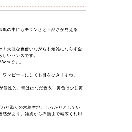
和風の中にもモダンさと上品さが見える、
け！大胆な色使いながらも煩雑にならず全
らしいセンスです。
23cmです。
、ワンピースにしても目をひきますね。
せが個性的。青ははなだ色系、黄色は少し黄
変わり織りの木綿生地。しっかりとしてい
級感があり、雑貨から衣類まで幅広く利用