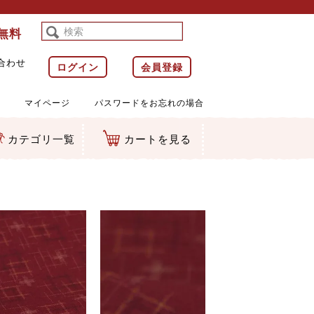
料無料
合わせ
ログイン
会員登録
マイページ
パスワードをお忘れの場合
カテゴリ一覧
カートを見る
等)
ルダー
ット類
カムマスコット
ラップ