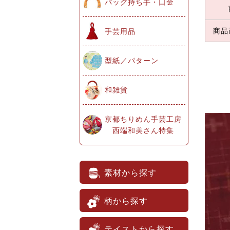
バッグ持ち手・口金
商品
手芸用品
型紙／パターン
和雑貨
京都ちりめん手芸工房
西端和美さん特集
素材から探す
柄から探す
テイストから探す