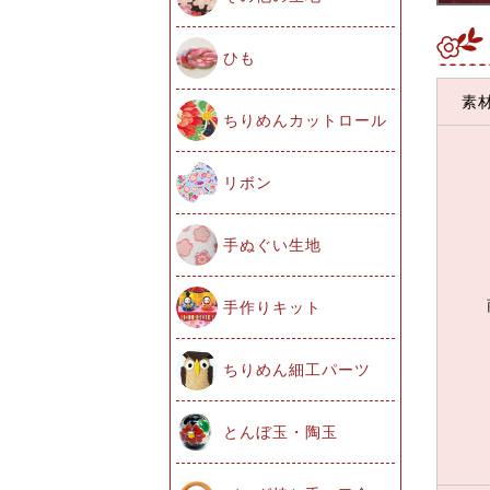
ひも
素
ちりめんカットロール
リボン
手ぬぐい生地
手作りキット
ちりめん細工パーツ
とんぼ玉・陶玉