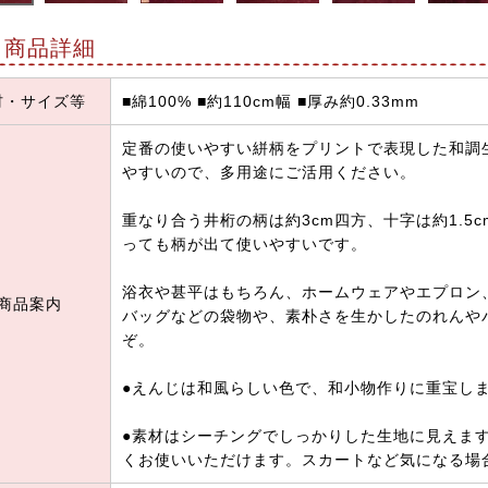
商品詳細
材・サイズ等
■綿100% ■約110cm幅 ■厚み約0.33mm
定番の使いやすい絣柄をプリントで表現した和調
やすいので、多用途にご活用ください。
重なり合う井桁の柄は約3cm四方、十字は約1.5
っても柄が出て使いやすいです。
浴衣や甚平はもちろん、ホームウェアやエプロン
商品案内
バッグなどの袋物や、素朴さを生かしたのれんや
ぞ。
●えんじは和風らしい色で、和小物作りに重宝し
●素材はシーチングでしっかりした生地に見えま
くお使いいただけます。スカートなど気になる場