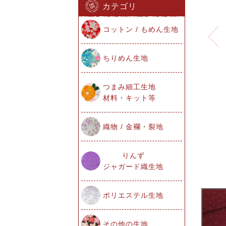
カテゴリ
コットン / もめん生地
ちりめん生地
つまみ細工生地
材料・キット等
織物 / 金襴・裂地
りんず
ジャガード織生地
ポリエステル生地
その他の生地