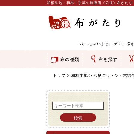
和柄生地・和布・手芸の通販店《公式》布がたり
いらっしゃいませ、
ゲスト
様さ
布の種類
布を探す
和柄生地
コットン／もめん生地
ちりめん生地
織物 金襴・裂地
りんず・ジャガード織生地
ポリエステル生地
服地
その他の生地
ちりめんカットロール
リボン
素材から探す
色から探す
柄から探す
テイストから探す
用途から探す
ち
刺
つ
動
ウ
バ
ア
押
カ
水
御
そ
トップ
和柄生地
和柄コットン・木綿
検索