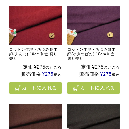
コットン生地・あづみ野木
コットン生地・あづみ野木
綿(えんじ) 10cm単位 切り
綿(かきつばた) 10cm単位
売り
切り売り
定価
¥
275
定価
¥
275
のところ
のところ
販売価格
¥
275
販売価格
¥
275
税込
税込