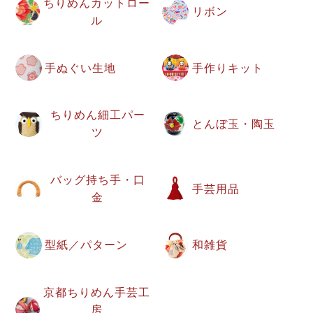
ちりめんカットロー
リボン
ル
手ぬぐい生地
手作りキット
ちりめん細工パー
とんぼ玉・陶玉
ツ
バッグ持ち手・口
手芸用品
金
型紙／パターン
和雑貨
京都ちりめん手芸工
房