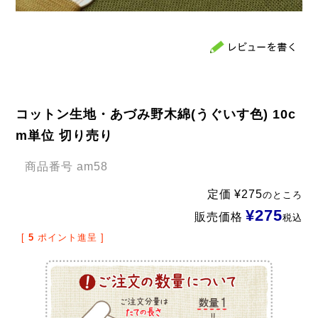
コットン生地・あづみ野木綿(うぐいす色) 10c
m単位 切り売り
商品番号
am58
定価
¥
275
のところ
¥
275
販売価格
税込
[
5
ポイント進呈 ]