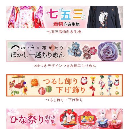
七五三着物向き生地
つゆつきデザインつまみ細工ちりめん
つるし飾り・下げ飾り