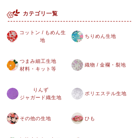
カテゴリ一覧
コットン / もめん生
ちりめん生地
地
つまみ細工生地
織物 / 金襴・裂地
材料・キット等
りんず
ポリエステル生地
ジャガード織生地
その他の生地
ひも