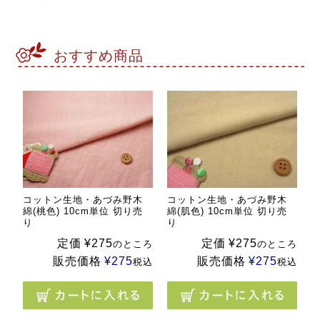
おすすめ商品
コットン生地・あづみ野木
コットン生地・あづみ野木
綿(桃色) 10cm単位 切り売
綿(肌色) 10cm単位 切り売
り
り
定価
¥
275
定価
¥
275
のところ
のところ
販売価格
¥
275
販売価格
¥
275
税込
税込