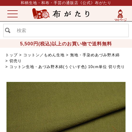
和柄生地・和布・手芸の通販店《公式》布がたり
ME
NU
5,500円(税込)以上のお買い物で送料無料
トップ
コットン／もめん生地
無地・手染めあづみ野木綿
切売り
コットン生地・あづみ野木綿(うぐいす色) 10cm単位 切り売り