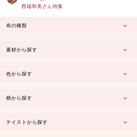
西端和美さん特集
布の種類
コットン／もめん生地
ちりめん生地
織物 金襴・裂地
りんず・ジャガード織生地
ポリエステル生地
その他の生地
ちりめんカットロール
リボン
素材から探す
コットン／木綿素材（混紡含む）
ポリエステル素材（混紡含む）
レーヨン素材
シルク素材
麻／リネン（混紡含む）
本掲載生地
色から探す
赤・ピンク
黄色・オレンジ
茶・ベージュ
緑
青・紺
紫
白・アイボリー
黒・グレイ
金・銀
多色使い
リバーシブル
柄から探す
さくら柄
梅柄
和風花柄
洋テイスト花柄
植物柄
伝統柄・古典柄
飛鳥・奈良文様
かすり柄
動物柄
縞・ストライプ
水玉・ドット
チェック・格子
小紋柄
無地
テイストから探す