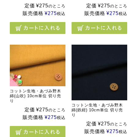
定価
¥
275
定価
¥
275
のところ
のところ
販売価格
¥
275
販売価格
¥
275
税込
税込
コットン生地・あづみ野木
綿(山吹) 10cm単位 切り売
り
コットン生地・あづみ野木
定価
¥
275
綿(鉄紺) 10cm単位 切り売
のところ
り
販売価格
¥
275
税込
定価
¥
275
のところ
販売価格
¥
275
税込