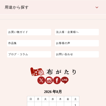
古典的
かわいい
華やか
モダン
レトロ
ベーシック
しぶい
男柄
おしゃれ
なごみ
洋テイスト
用途から探す
つまみ細工
ゆかた・じんべい
子供の着物
よさこい・舞台衣装
お祭り着
さむえ
エプロン・ホームウェア
ブラウス・シャツ・ワンピース
古ぶくさ
バッグ・ポーチ
インテリア
マスク
お買い物ガイド
法人様・企業様へ
作品集
お客様の声
ブログ・コラム
お問い合わせ