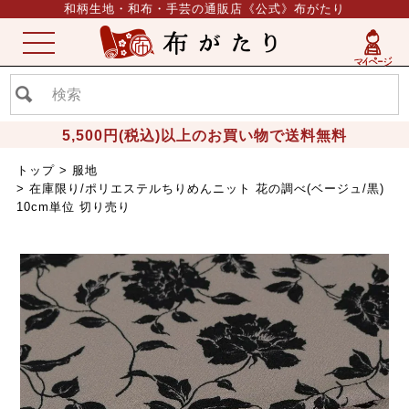
和柄生地・和布・手芸の通販店《公式》布がたり
ME
NU
5,500円(税込)以上のお買い物で送料無料
トップ
服地
在庫限り/ポリエステルちりめんニット 花の調べ(ベージュ/黒)
10cm単位 切り売り