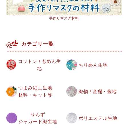
手作りマスク材料
カテゴリ一覧
コットン / もめん生
ちりめん生地
地
つまみ細工生地
織物 / 金襴・裂地
材料・キット等
りんず
ポリエステル生地
ジャガード織生地