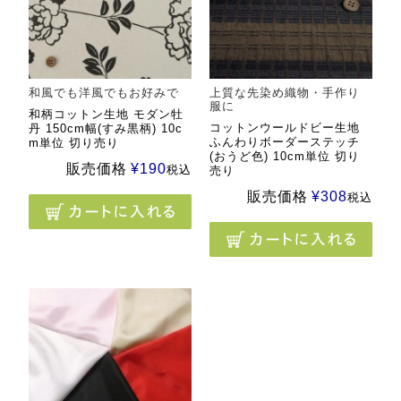
和風でも洋風でもお好みで
上質な先染め織物・手作り
服に
和柄コットン生地 モダン牡
コットンウールドビー生地
丹 150cm幅(すみ黒柄) 10c
ふんわりボーダーステッチ
m単位 切り売り
(おうど色) 10cm単位 切り
販売価格
¥
190
税込
売り
販売価格
¥
308
税込