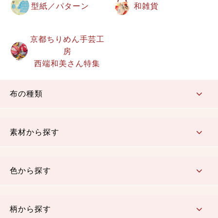
型紙／パターン
和雑貨
京都ちりめん手芸工
房
西端和美さん特集
布の種類
コットン／もめん生地
ちりめん生地
織物 金襴・裂地
りんず・ジャガード織生地
ポリエステル生地
その他の生地
ちりめんカットロール
リボン
素材から探す
コットン／木綿素材（混紡含む）
ポリエステル素材（混紡含む）
レーヨン素材
シルク素材
麻／リネン（混紡含む）
本掲載生地
色から探す
赤・ピンク
黄色・オレンジ
茶・ベージュ
緑
青・紺
紫
白・アイボリー
黒・グレイ
金・銀
多色使い
リバーシブル
柄から探す