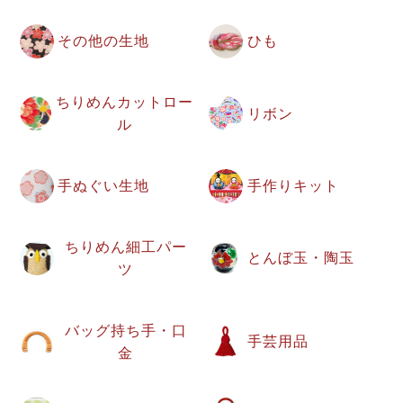
その他の生地
ひも
ちりめんカットロー
リボン
ル
手ぬぐい生地
手作りキット
ちりめん細工パー
とんぼ玉・陶玉
ツ
バッグ持ち手・口
手芸用品
金