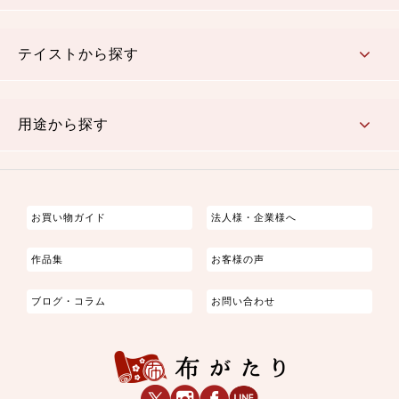
さくら柄
梅柄
和風花柄
洋テイスト花柄
植物柄
伝統柄・古典柄
飛鳥・奈良文様
かすり柄
動物柄
縞・ストライプ
水玉・ドット
チェック・格子
小紋柄
無地
テイストから探す
古典的
かわいい
華やか
モダン
レトロ
ベーシック
しぶい
男柄
おしゃれ
なごみ
洋テイスト
用途から探す
つまみ細工
ゆかた・じんべい
子供の着物
よさこい・舞台衣装
お祭り着
さむえ
エプロン・ホームウェア
ブラウス・シャツ・ワンピース
古ぶくさ
バッグ・ポーチ
インテリア
マスク
お買い物ガイド
法人様・企業様へ
作品集
お客様の声
ブログ・コラム
お問い合わせ