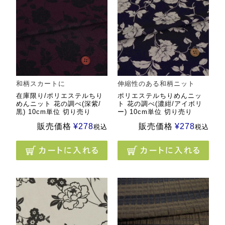
和柄スカートに
伸縮性のある和柄ニット
在庫限り/ポリエステルちり
ポリエステルちりめんニッ
めんニット 花の調べ(深紫/
ト 花の調べ(濃紺/アイボリ
黒) 10cm単位 切り売り
ー) 10cm単位 切り売り
販売価格
¥
278
販売価格
¥
278
税込
税込