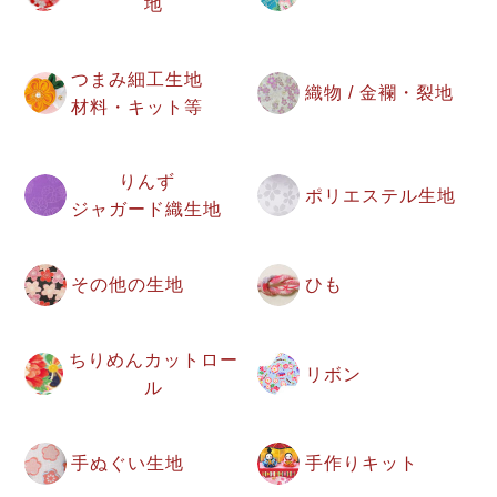
地
つまみ細工生地
織物 / 金襴・裂地
材料・キット等
りんず
ポリエステル生地
ジャガード織生地
その他の生地
ひも
ちりめんカットロー
リボン
ル
手ぬぐい生地
手作りキット