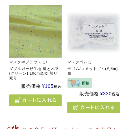
マスクやブラウスに♪
マスクゴムに
ダブルガーゼ生地 鳥と木立
平ゴム/コメットゴム(約6m)
(グリーン) 10cm単位 切り
白
売り
販売価格
¥
105
税込
販売価格
¥
330
税込