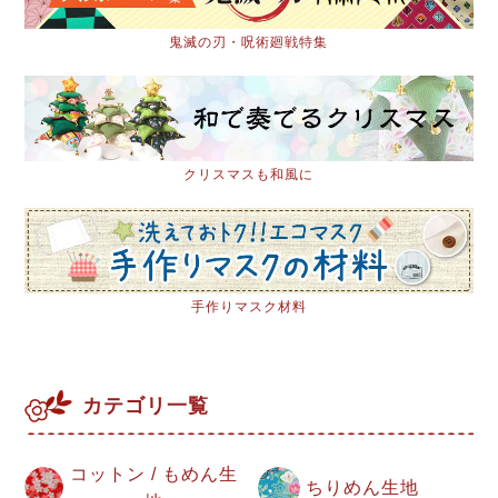
鬼滅の刃・呪術廻戦特集
クリスマスも和風に
手作りマスク材料
カテゴリ一覧
コットン / もめん生
ちりめん生地