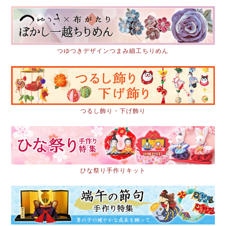
つゆつきデザインつまみ細工ちりめん
つるし飾り・下げ飾り
ひな祭り手作りキット