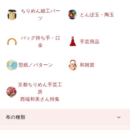
ちりめん細工パー
とんぼ玉・陶玉
ツ
バッグ持ち手・口
手芸用品
金
型紙／パターン
和雑貨
京都ちりめん手芸工
房
西端和美さん特集
布の種類