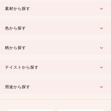
コットン／もめん生地
ちりめん生地
織物 金襴・裂地
りんず・ジャガード織生地
ポリエステル生地
その他の生地
ちりめんカットロール
リボン
素材から探す
コットン／木綿素材（混紡含む）
ポリエステル素材（混紡含む）
レーヨン素材
シルク素材
麻／リネン（混紡含む）
本掲載生地
色から探す
赤・ピンク
黄色・オレンジ
茶・ベージュ
緑
青・紺
紫
白・アイボリー
黒・グレイ
金・銀
多色使い
リバーシブル
柄から探す
さくら柄
梅柄
和風花柄
洋テイスト花柄
植物柄
伝統柄・古典柄
飛鳥・奈良文様
かすり柄
動物柄
縞・ストライプ
水玉・ドット
チェック・格子
小紋柄
無地
テイストから探す
古典的
かわいい
華やか
モダン
レトロ
ベーシック
しぶい
男柄
おしゃれ
なごみ
洋テイスト
用途から探す
つまみ細工
ゆかた・じんべい
子供の着物
よさこい・舞台衣装
お祭り着
さむえ
エプロン・ホームウェア
ブラウス・シャツ・ワンピース
古ぶくさ
バッグ・ポーチ
インテリア
マスク