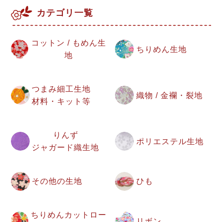
カテゴリ一覧
コットン / もめん生
ちりめん生地
地
つまみ細工生地
織物 / 金襴・裂地
材料・キット等
りんず
ポリエステル生地
ジャガード織生地
その他の生地
ひも
ちりめんカットロー
リボン