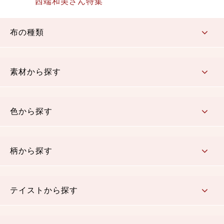
西端和美さん特集
布の種類
コットン／もめん生地
ちりめん生地
織物 金襴・裂地
りんず・ジャガード織生地
ポリエステル生地
その他の生地
ちりめんカットロール
リボン
素材から探す
コットン／木綿素材（混紡含む）
ポリエステル素材（混紡含む）
レーヨン素材
シルク素材
麻／リネン（混紡含む）
本掲載生地
色から探す
赤・ピンク
黄色・オレンジ
茶・ベージュ
緑
青・紺
紫
白・アイボリー
黒・グレイ
金・銀
多色使い
リバーシブル
柄から探す
さくら柄
梅柄
和風花柄
洋テイスト花柄
植物柄
伝統柄・古典柄
飛鳥・奈良文様
かすり柄
動物柄
縞・ストライプ
水玉・ドット
チェック・格子
小紋柄
無地
テイストから探す
古典的
かわいい
華やか
モダン
レトロ
ベーシック
しぶい
男柄
おしゃれ
なごみ
洋テイスト