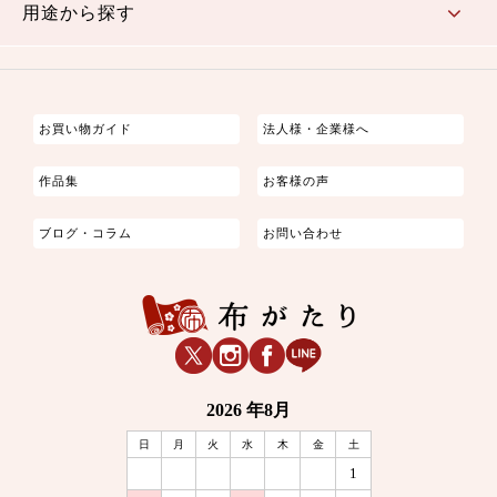
用途から探す
つまみ細工
ゆかた・じんべい
子供の着物
よさこい・舞台衣装
お祭り着
さむえ
エプロン・ホームウェア
ブラウス・シャツ・ワンピース
古ぶくさ
バッグ・ポーチ
インテリア
マスク
お買い物ガイド
法人様・企業様へ
作品集
お客様の声
ブログ・コラム
お問い合わせ