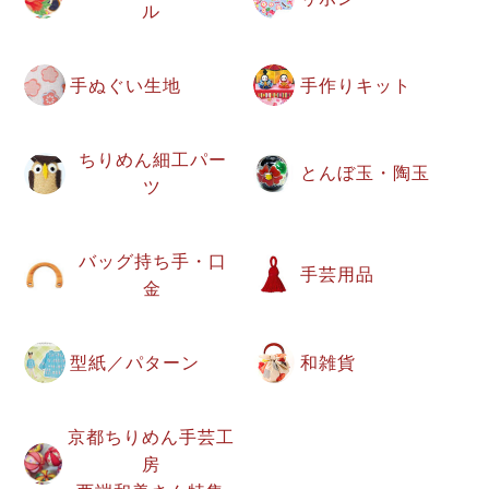
ル
手ぬぐい生地
手作りキット
ちりめん細工パー
とんぼ玉・陶玉
ツ
バッグ持ち手・口
手芸用品
金
型紙／パターン
和雑貨
京都ちりめん手芸工
房