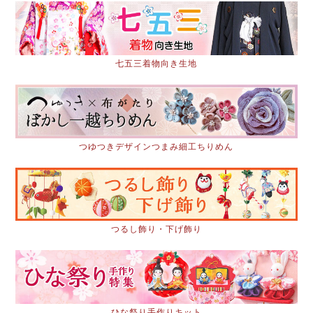
七五三着物向き生地
つゆつきデザインつまみ細工ちりめん
つるし飾り・下げ飾り
ひな祭り手作りキット