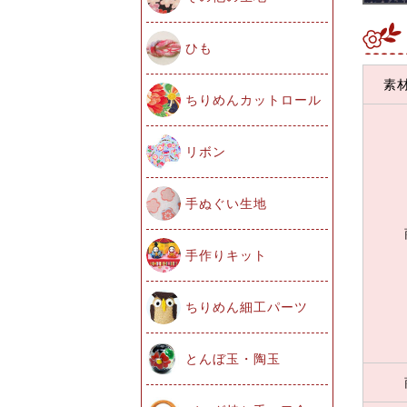
ひも
素
ちりめんカットロール
リボン
手ぬぐい生地
手作りキット
ちりめん細工パーツ
とんぼ玉・陶玉