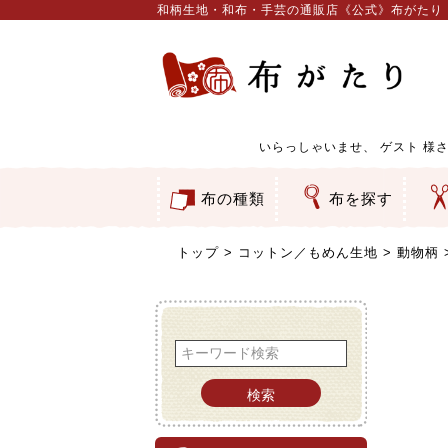
和柄生地・和布・手芸の通販店《公式》布がたり
いらっしゃいませ、
ゲスト
様さ
布の種類
布を探す
和柄生地
コットン／もめん生地
ちりめん生地
織物 金襴・裂地
りんず・ジャガード織生地
ポリエステル生地
服地
その他の生地
ちりめんカットロール
リボン
素材から探す
色から探す
柄から探す
テイストから探す
用途から探す
ち
刺
つ
動
ウ
バ
ア
押
カ
水
御
そ
トップ
コットン／もめん生地
動物柄
検索