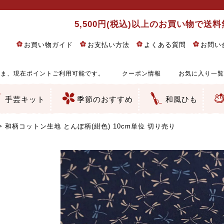
5,500円(税込)以上のお買い物で送
お買い物ガイド
お支払い方法
よくある質問
お問い
ま、現在ポイントご利用可能です。
クーポン情報
お気に入り一覧
手芸キット
季節のおすすめ
和風ひも
りめん細工・ちりめん手芸
し子・こぎん刺し
るし飾り・ひな祭り・端午の節句
物・干支
ェディング
ッグ・ポーチ・袋物
クセサリー・キーホルダー・根付類
絵・木目込み・手まり
ルトナージュ
引手芸
朱印帳
の他
和風花柄
モダン和風花柄
伝統柄
かすり柄
動物柄
縞・チェック・水玉など
その他の和風柄
洋風柄
グラデーション・ぼかし
無地・無地調
無地・手染めあづみ野木綿
ガーゼ生地
綿レース生地
つまみ細工向き
手ぬぐい
手芸用ちりめん
手芸用一越ちりめん
洗えるちりめん／ポリちりめん
正絹ちりめん／シルク
木綿ちりめん
オリジナル商品
西陣織 金襴・どんす類
西陣織 裂地・帯地
和柄りんず（綸子）生地・レーヨン
無地りんず（綸子）生地・レーヨン
ジャガード織
柄もの
無地・地模様
つまみ細工用カット済み生地
リネン／麻混生地
印伝調生地
たたみテープ／畳のへり
シルク生地
裏地
キュプラ・チュール
ゆかた・じんべい向き生地
つまみ細工生地・材料・キット等
七五三に～お子さまの着物向き生地
干支・正月手芸
つるしびな・つるし飾り
ひな祭り手作りキット
端午の節句手作りキット
鬼滅の刃・呪術廻戦特集
京都ちりめん手芸工房より・西端和美先生特集
コットン／木綿素材（混紡含む）
ポリエステル素材（混紡含む）
レーヨン素材
シルク素材
麻／リネン（混紡含む）
本掲載生地
赤・ピンク
黄色・オレンジ
茶・ベージュ
緑
青・紺
紫
白・アイボリー
黒・グレイ
金・銀
多色使い
リバーシブル
さくら柄
梅柄
和風花柄
洋テイスト花柄
植物柄
伝統柄・古典柄
飛鳥・奈良文様
かすり柄
動物柄
縞・ストライプ
水玉・ドット
チェック・格子
小紋柄
無地
古典的
かわいい
華やか
モダン
レトロ
ベーシック
しぶい
男柄
おしゃれ
なごみ
洋テイスト
つまみ細工
ゆかた・じんべい
子供の着物
ベビー袴&上着セット
よさこい・舞台衣装
お祭り着
さむえ
エプロン・ホームウェア
ブラウス・シャツ・ワンピース
古ぶくさ
バッグ・ポーチ
インテリア
マスク
ひな祭りちりめんキット
縁起物(ふくろう、まり、瓢箪
髪飾り・アクセサリー
根付・ストラップ・キーホ
巾着・がま口等
タペストリー
人形・動物
干支
その他
ふきん
コースター・ランチョンマ
バッグ・ポーチ類
その他
刺し子布（布のみ）
刺し子糸
つるしびな・つるし飾り
ひな祭り
端午の節句
動物
干支
リングピロー
ウェディングベア・ウエル
アクセサリー
ウェルカムボード
バッグ類
ポーチ類
ペンケース・メガネケース
コインケース
その他のケース・袋物
アクセサリー・髪飾り
キーホルダー・根付・スト
押絵
木目込み
手まり
たたみへり・たたみシート
ドールチャーム
編み物
刺しゅう
タペストリー
ビーズ手芸
布ぞうり
クリスマス・ハロウィン
その他のキット
夏休み手作り特集
ちりめん・木綿丸ひも
江戸打ちひも
人五・人八紐
メタリックヤーン／ひも
その他のひも
和柄コットン生地 とんぼ柄(紺色) 10cm単位 切り売り