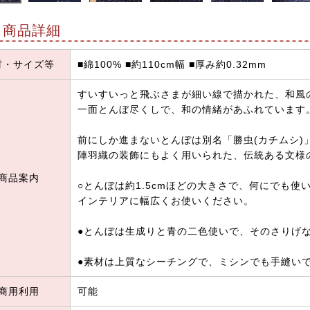
商品詳細
材・サイズ等
■綿100% ■約110cm幅 ■厚み約0.32mm
すいすいっと飛ぶさまが細い線で描かれた、和風
一面とんぼ尽くしで、和の情緒があふれています
前にしか進まないとんぼは別名「勝虫(カチムシ)
陣羽織の装飾にもよく用いられた、伝統ある文様
商品案内
○とんぼは約1.5cmほどの大きさで、何にでも
インテリアに幅広くお使いください。
●とんぼは生成りと青の二色使いで、そのさりげ
●素材は上質なシーチングで、ミシンでも手縫い
商用利用
可能