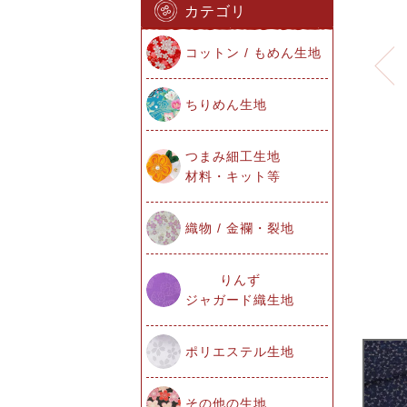
カテゴリ
コットン / もめん生地
ちりめん生地
つまみ細工生地
材料・キット等
織物 / 金襴・裂地
りんず
ジャガード織生地
ポリエステル生地
その他の生地