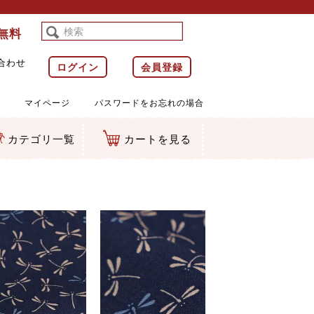
料無料
合わせ
ログイン
会員登録
マイページ
パスワードをお忘れの場合
カテゴリ一覧
カートを見る
等)
ルダー
ット類
カムマスコット
ラップ