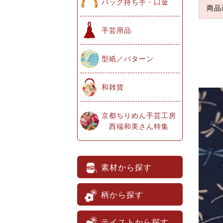
バッグ持ち手・口金
商品
手芸用品
型紙／パターン
和雑貨
京都ちりめん手芸工房
西端和美さん特集
素材から探す
柄から探す
テイストから探す