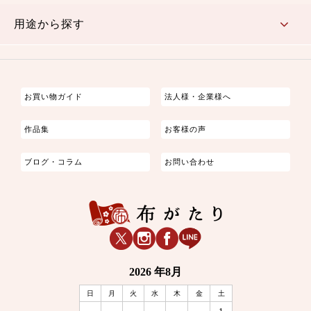
古典的
かわいい
華やか
モダン
レトロ
ベーシック
しぶい
男柄
おしゃれ
なごみ
洋テイスト
用途から探す
つまみ細工
ゆかた・じんべい
子供の着物
よさこい・舞台衣装
お祭り着
さむえ
エプロン・ホームウェア
ブラウス・シャツ・ワンピース
古ぶくさ
バッグ・ポーチ
インテリア
マスク
お買い物ガイド
法人様・企業様へ
作品集
お客様の声
ブログ・コラム
お問い合わせ