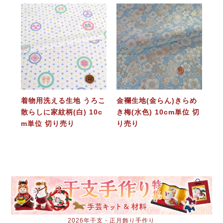
着物用洗える生地 うろこ
金襴生地(金らん)きらめ
散らしに家紋柄(白) 10c
き梅(水色) 10cm単位 切
m単位 切り売り
り売り
2026年干支・正月飾り手作り