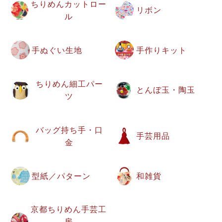
ちりめんカットロー
リボン
ル
手ぬぐい生地
手作りキット
ちりめん細工パー
とんぼ玉・陶玉
ツ
バッグ持ち手・口
手芸用品
金
型紙／パターン
和雑貨
京都ちりめん手芸工
房