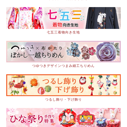
七五三着物向き生地
つゆつきデザインつまみ細工ちりめん
つるし飾り・下げ飾り