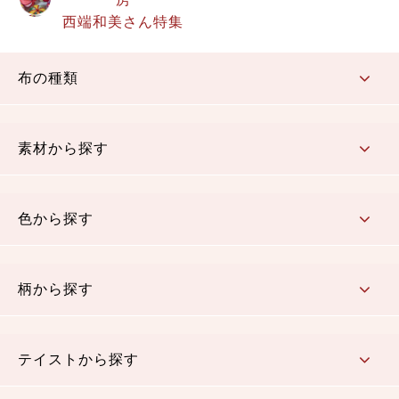
西端和美さん特集
布の種類
コットン／もめん生地
ちりめん生地
織物 金襴・裂地
りんず・ジャガード織生地
ポリエステル生地
その他の生地
ちりめんカットロール
リボン
素材から探す
コットン／木綿素材（混紡含む）
ポリエステル素材（混紡含む）
レーヨン素材
シルク素材
麻／リネン（混紡含む）
本掲載生地
色から探す
赤・ピンク
黄色・オレンジ
茶・ベージュ
緑
青・紺
紫
白・アイボリー
黒・グレイ
金・銀
多色使い
リバーシブル
柄から探す
さくら柄
梅柄
和風花柄
洋テイスト花柄
植物柄
伝統柄・古典柄
飛鳥・奈良文様
かすり柄
動物柄
縞・ストライプ
水玉・ドット
チェック・格子
小紋柄
無地
テイストから探す