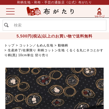
和柄生地・和布・手芸の通販店《公式》布がたり
ME
NU
5,500円(税込)以上のお買い物で送料無料
トップ
コットン／もめん生地
動物柄
生産終了/在庫限り 和柄コットン生地 くるくる丸にネコとかす
り柄(黒) 10cm単位 切り売り