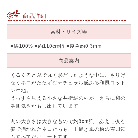
商品詳細
素材・サイズ等
■綿100% ■約110cm幅 ■厚み約0.3mm
商品案内
くるくると糸で丸く形どったような中に、さりげ
なくネコがたたずむナチュラル感ある和風コット
ン生地。
うっすら見える小さな井桁絣の柄が、さらに和の
雰囲気をかもし出しています。
丸の大きさは大きなもので約3cm強。あえて後ろ
姿で描かれたネコたちも、手描き風の柄の雰囲気
もすべてがキュートです。