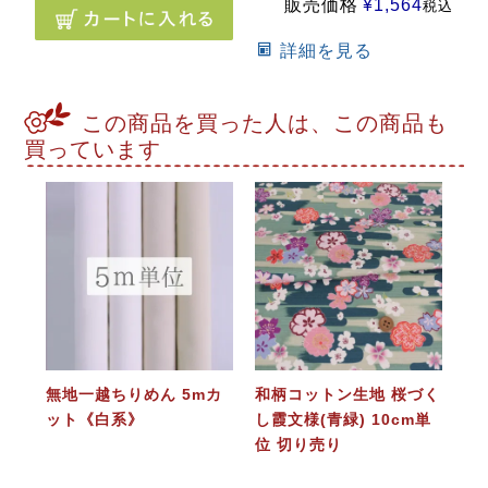
販売価格
¥
1,564
税込
詳細を見る
この商品を買った人は、この商品も
買っています
無地一越ちりめん 5mカ
和柄コットン生地 桜づく
ット《白系》
し霞文様(青緑) 10cm単
位 切り売り