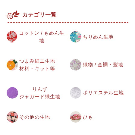
カテゴリ一覧
コットン / もめん生
ちりめん生地
地
つまみ細工生地
織物 / 金襴・裂地
材料・キット等
りんず
ポリエステル生地
ジャガード織生地
その他の生地
ひも