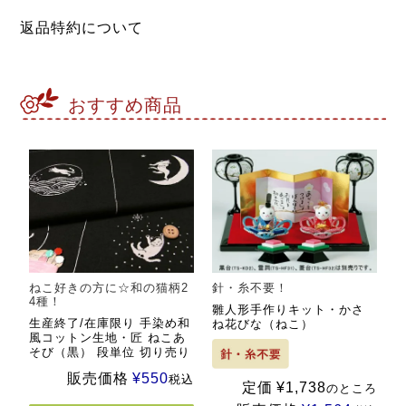
返品特約について
おすすめ商品
ねこ好きの方に☆和の猫柄2
針・糸不要！
4種！
雛人形手作りキット・かさ
生産終了/在庫限り 手染め和
ね花びな（ねこ）
風コットン生地・匠 ねこあ
そび（黒） 段単位 切り売り
販売価格
¥
550
税込
定価
¥
1,738
のところ