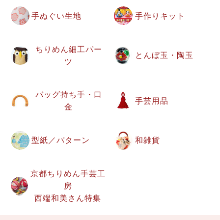
手ぬぐい生地
手作りキット
ちりめん細工パー
とんぼ玉・陶玉
ツ
バッグ持ち手・口
手芸用品
金
型紙／パターン
和雑貨
京都ちりめん手芸工
房
西端和美さん特集