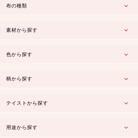
布の種類
コットン／もめん生地
ちりめん生地
織物 金襴・裂地
りんず・ジャガード織生地
ポリエステル生地
その他の生地
ちりめんカットロール
リボン
素材から探す
コットン／木綿素材（混紡含む）
ポリエステル素材（混紡含む）
レーヨン素材
シルク素材
麻／リネン（混紡含む）
本掲載生地
色から探す
赤・ピンク
黄色・オレンジ
茶・ベージュ
緑
青・紺
紫
白・アイボリー
黒・グレイ
金・銀
多色使い
リバーシブル
柄から探す
さくら柄
梅柄
和風花柄
洋テイスト花柄
植物柄
伝統柄・古典柄
飛鳥・奈良文様
かすり柄
動物柄
縞・ストライプ
水玉・ドット
チェック・格子
小紋柄
無地
テイストから探す
古典的
かわいい
華やか
モダン
レトロ
ベーシック
しぶい
男柄
おしゃれ
なごみ
洋テイスト
用途から探す