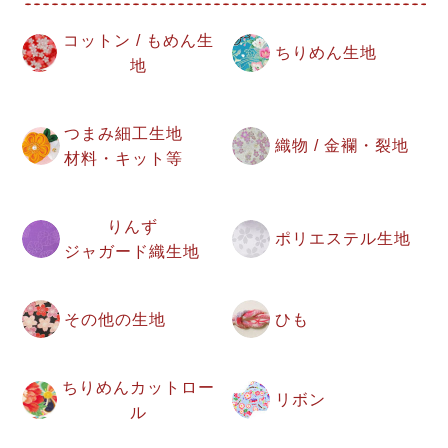
コットン / もめん生
ちりめん生地
地
つまみ細工生地
織物 / 金襴・裂地
材料・キット等
りんず
ポリエステル生地
ジャガード織生地
その他の生地
ひも
ちりめんカットロー
リボン
ル