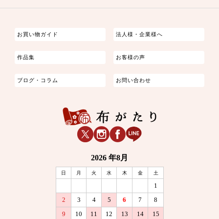
つまみ細工
ゆかた・じんべい
子供の着物
よさこい・舞台衣装
お祭り着
さむえ
エプロン・ホームウェア
ブラウス・シャツ・ワンピース
古ぶくさ
バッグ・ポーチ
インテリア
マスク
お買い物ガイド
法人様・企業様へ
作品集
お客様の声
ブログ・コラム
お問い合わせ