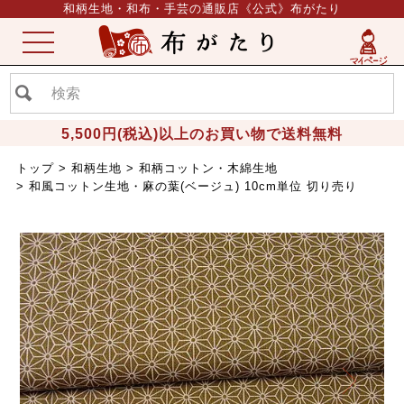
和柄生地・和布・手芸の通販店《公式》布がたり
ME
NU
5,500円(税込)以上のお買い物で送料無料
トップ
和柄生地
和柄コットン・木綿生地
和風コットン生地・麻の葉(ベージュ) 10cm単位 切り売り