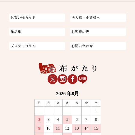
つまみ細工
ゆかた・じんべい
子供の着物
よさこい・舞台衣装
お祭り着
さむえ
エプロン・ホームウェア
ブラウス・シャツ・ワンピース
古ぶくさ
バッグ・ポーチ
インテリア
マスク
お買い物ガイド
法人様・企業様へ
作品集
お客様の声
ブログ・コラム
お問い合わせ