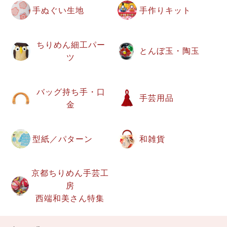
手ぬぐい生地
手作りキット
ちりめん細工パー
とんぼ玉・陶玉
ツ
バッグ持ち手・口
手芸用品
金
型紙／パターン
和雑貨
京都ちりめん手芸工
房
西端和美さん特集