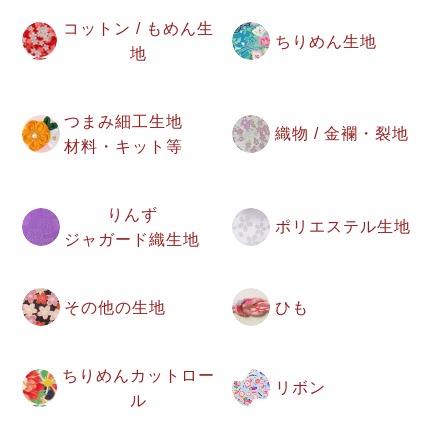
コットン / もめん生
ちりめん生地
地
つまみ細工生地
織物 / 金襴・裂地
材料・キット等
りんず
ポリエステル生地
ジャガード織生地
その他の生地
ひも
ちりめんカットロー
リボン
ル