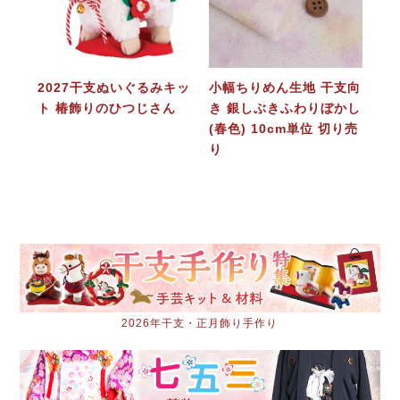
2027干支ぬいぐるみキッ
小幅ちりめん生地 干支向
ト 椿飾りのひつじさん
き 銀しぶきふわりぼかし
(春色) 10cm単位 切り売
り
2026年干支・正月飾り手作り