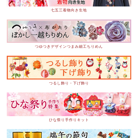
七五三着物向き生地
つゆつきデザインつまみ細工ちりめん
つるし飾り・下げ飾り
ひな祭り手作りキット