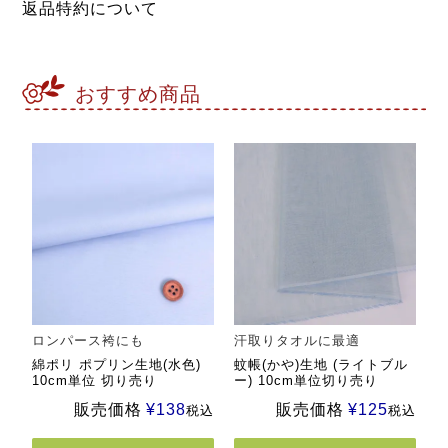
返品特約について
おすすめ商品
ロンパース袴にも
汗取りタオルに最適
綿ポリ ポプリン生地(水色)
蚊帳(かや)生地 (ライトブル
10cm単位 切り売り
ー) 10cm単位切り売り
販売価格
¥
138
販売価格
¥
125
税込
税込