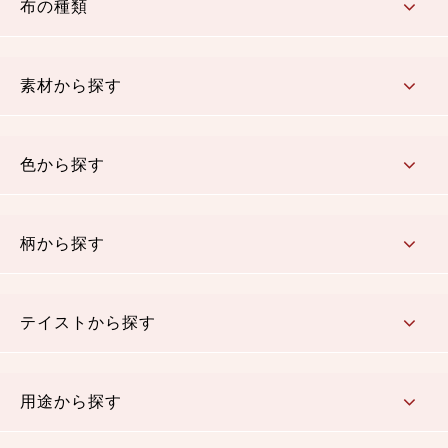
布の種類
コットン／もめん生地
ちりめん生地
織物 金襴・裂地
りんず・ジャガード織生地
ポリエステル生地
その他の生地
ちりめんカットロール
リボン
素材から探す
コットン／木綿素材（混紡含む）
ポリエステル素材（混紡含む）
レーヨン素材
シルク素材
麻／リネン（混紡含む）
本掲載生地
色から探す
赤・ピンク
黄色・オレンジ
茶・ベージュ
緑
青・紺
紫
白・アイボリー
黒・グレイ
金・銀
多色使い
リバーシブル
柄から探す
さくら柄
梅柄
和風花柄
洋テイスト花柄
植物柄
伝統柄・古典柄
飛鳥・奈良文様
かすり柄
動物柄
縞・ストライプ
水玉・ドット
チェック・格子
小紋柄
無地
テイストから探す
古典的
かわいい
華やか
モダン
レトロ
ベーシック
しぶい
男柄
おしゃれ
なごみ
洋テイスト
用途から探す