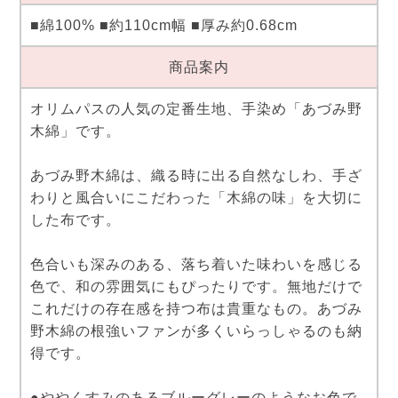
■綿100% ■約110cm幅 ■厚み約0.68cm
商品案内
オリムパスの人気の定番生地、手染め「あづみ野
木綿」です。
あづみ野木綿は、織る時に出る自然なしわ、手ざ
わりと風合いにこだわった「木綿の味」を大切に
した布です。
色合いも深みのある、落ち着いた味わいを感じる
色で、和の雰囲気にもぴったりです。無地だけで
これだけの存在感を持つ布は貴重なもの。あづみ
野木綿の根強いファンが多くいらっしゃるのも納
得です。
●ややくすみのあるブルーグレーのようなお色で