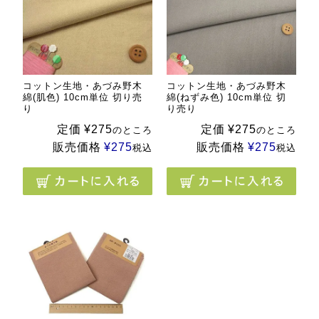
コットン生地・あづみ野木
コットン生地・あづみ野木
綿(肌色) 10cm単位 切り売
綿(ねずみ色) 10cm単位 切
り
り売り
定価
¥
275
定価
¥
275
のところ
のところ
販売価格
¥
275
販売価格
¥
275
税込
税込