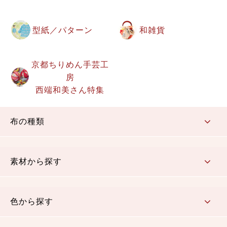
型紙／パターン
和雑貨
京都ちりめん手芸工
房
西端和美さん特集
布の種類
コットン／もめん生地
ちりめん生地
織物 金襴・裂地
りんず・ジャガード織生地
ポリエステル生地
その他の生地
ちりめんカットロール
リボン
素材から探す
コットン／木綿素材（混紡含む）
ポリエステル素材（混紡含む）
レーヨン素材
シルク素材
麻／リネン（混紡含む）
本掲載生地
色から探す