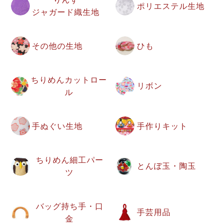
ポリエステル生地
ジャガード織生地
その他の生地
ひも
ちりめんカットロー
リボン
ル
手ぬぐい生地
手作りキット
ちりめん細工パー
とんぼ玉・陶玉
ツ
バッグ持ち手・口
手芸用品
金