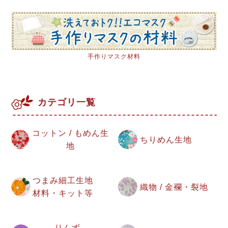
手作りマスク材料
カテゴリ一覧
コットン / もめん生
ちりめん生地
地
つまみ細工生地
織物 / 金襴・裂地
材料・キット等
りんず