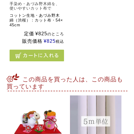
手染め・あづみ野木綿を、
使いやすいカット布で
コットン生地・あづみ野木
綿（渋桜）：カット布・54×
45cm
定価
¥
825
のところ
販売価格
¥
825
税込
この商品を買った人は、この商品も
買っています