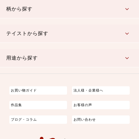
赤・ピンク
黄色・オレンジ
茶・ベージュ
緑
青・紺
紫
白・アイボリー
黒・グレイ
金・銀
多色使い
リバーシブル
柄から探す
さくら柄
梅柄
和風花柄
洋テイスト花柄
植物柄
伝統柄・古典柄
飛鳥・奈良文様
かすり柄
動物柄
縞・ストライプ
水玉・ドット
チェック・格子
小紋柄
無地
テイストから探す
古典的
かわいい
華やか
モダン
レトロ
ベーシック
しぶい
男柄
おしゃれ
なごみ
洋テイスト
用途から探す
つまみ細工
ゆかた・じんべい
子供の着物
よさこい・舞台衣装
お祭り着
さむえ
エプロン・ホームウェア
ブラウス・シャツ・ワンピース
古ぶくさ
バッグ・ポーチ
インテリア
マスク
お買い物ガイド
法人様・企業様へ
作品集
お客様の声
ブログ・コラム
お問い合わせ