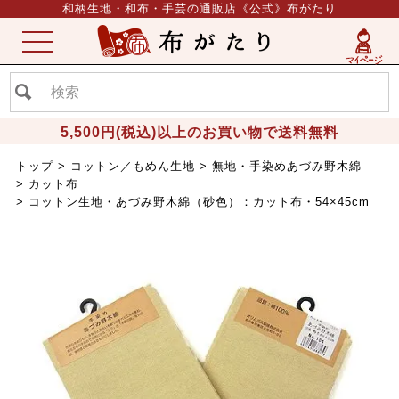
和柄生地・和布・手芸の通販店《公式》布がたり
ME
NU
5,500円(税込)以上のお買い物で送料無料
トップ
コットン／もめん生地
無地・手染めあづみ野木綿
カット布
コットン生地・あづみ野木綿（砂色）：カット布・54×45cm