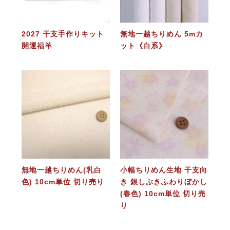
2027 干支手作りキット
無地一越ちりめん 5mカ
開運福羊
ット《白系》
無地一越ちりめん(乳白
小幅ちりめん生地 干支向
色) 10cm単位 切り売り
き 銀しぶきふわりぼかし
(春色) 10cm単位 切り売
り