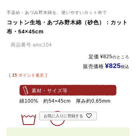
手染め・あづみ野木綿を、使いやすいカット布で
コットン生地・あづみ野木綿（砂色）：カット
布・54×45cm
商品番号
amc104
定価
¥
825
のところ
¥
825
販売価格
税込
[
15
ポイント進呈 ]
素材・サイズ等
綿100% 約54×45cm 厚み約0.65mm
お気に入りに登録する