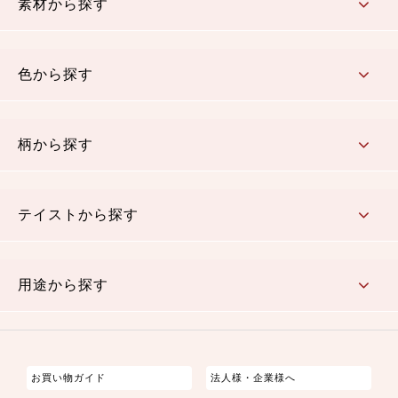
素材から探す
コットン／木綿素材（混紡含む）
ポリエステル素材（混紡含む）
レーヨン素材
シルク素材
麻／リネン（混紡含む）
本掲載生地
色から探す
赤・ピンク
黄色・オレンジ
茶・ベージュ
緑
青・紺
紫
白・アイボリー
黒・グレイ
金・銀
多色使い
リバーシブル
柄から探す
さくら柄
梅柄
和風花柄
洋テイスト花柄
植物柄
伝統柄・古典柄
飛鳥・奈良文様
かすり柄
動物柄
縞・ストライプ
水玉・ドット
チェック・格子
小紋柄
無地
テイストから探す
古典的
かわいい
華やか
モダン
レトロ
ベーシック
しぶい
男柄
おしゃれ
なごみ
洋テイスト
用途から探す
つまみ細工
ゆかた・じんべい
子供の着物
よさこい・舞台衣装
お祭り着
さむえ
エプロン・ホームウェア
ブラウス・シャツ・ワンピース
古ぶくさ
バッグ・ポーチ
インテリア
マスク
お買い物ガイド
法人様・企業様へ