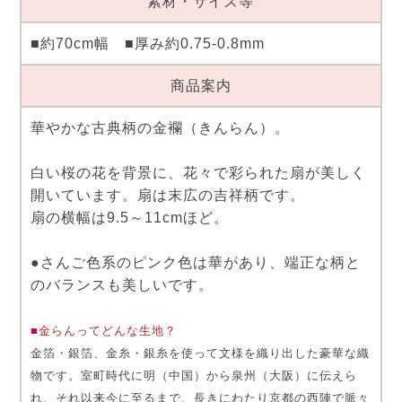
素材・サイズ等
■約70cm幅 ■厚み約0.75-0.8mm
商品案内
華やかな古典柄の金襴（きんらん）。
白い桜の花を背景に、花々で彩られた扇が美しく
開いています。扇は末広の吉祥柄です。
扇の横幅は9.5～11cmほど。
●さんご色系のピンク色は華があり、端正な柄と
のバランスも美しいです。
■
金らんってどんな生地？
金箔・銀箔、金糸・銀糸を使って文様を織り出した豪華な織
物です。室町時代に明（中国）から泉州（大阪）に伝えら
れ、それ以来今に至るまで、長きにわたり京都の西陣で脈々