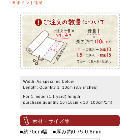
[
9
ポイント進呈 ]
Width: As specified below
Length: Quantity 1=10cm (3.9 inches)
For 1 meter (1.1 yard) length
purchase quantity 10 (10cm x 10=100cm/1m)
素材・サイズ等
■約70cm幅 ■厚み約0.75-0.8mm