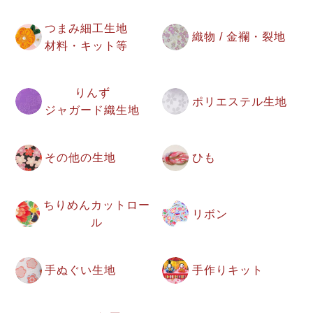
つまみ細工生地
織物 / 金襴・裂地
材料・キット等
りんず
ポリエステル生地
ジャガード織生地
その他の生地
ひも
ちりめんカットロー
リボン
ル
手ぬぐい生地
手作りキット