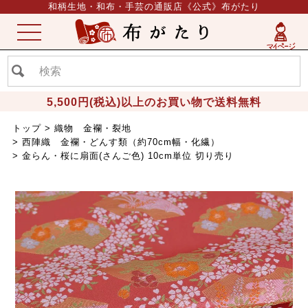
和柄生地・和布・手芸の通販店《公式》布がたり
ME
NU
5,500円(税込)以上のお買い物で送料無料
トップ
織物 金襴・裂地
西陣織 金襴・どんす類（約70cm幅・化繊）
金らん・桜に扇面(さんご色) 10cm単位 切り売り