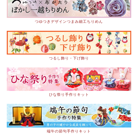
つゆつきデザインつまみ細工ちりめん
つるし飾り・下げ飾り
ひな祭り手作りキット
端午の節句手作りキット