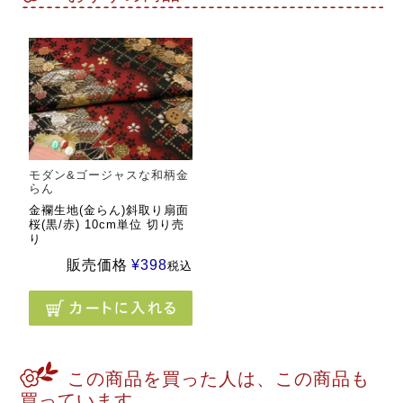
モダン&ゴージャスな和柄金
らん
金襴生地(金らん)斜取り扇面
桜(黒/赤) 10cm単位 切り売
り
販売価格
¥
398
税込
この商品を買った人は、この商品も
買っています