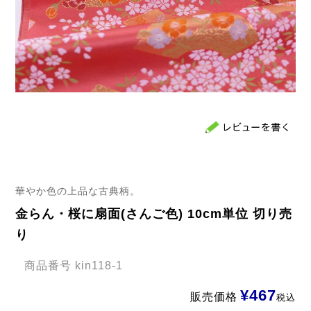
華やか色の上品な古典柄。
金らん・桜に扇面(さんご色) 10cm単位 切り売
り
商品番号
kin118-1
¥
467
販売価格
税込