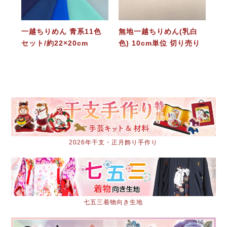
一越ちりめん 青系11色
無地一越ちりめん(乳白
セット/約22×20cm
色) 10cm単位 切り売り
2026年干支・正月飾り手作り
七五三着物向き生地