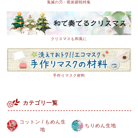
鬼滅の刃・呪術廻戦特集
クリスマスも和風に
手作りマスク材料
カテゴリ一覧
コットン / もめん生
ちりめん生地
地