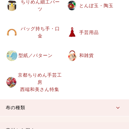
ちりめん細工パー
とんぼ玉・陶玉
ツ
バッグ持ち手・口
手芸用品
金
型紙／パターン
和雑貨
京都ちりめん手芸工
房
西端和美さん特集
布の種類
コットン／もめん生地
ちりめん生地
織物 金襴・裂地
りんず・ジャガード織生地
ポリエステル生地
その他の生地
ちりめんカットロール
リボン