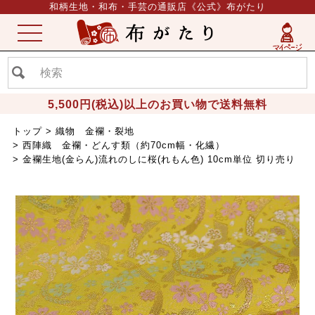
和柄生地・和布・手芸の通販店《公式》布がたり
ME
NU
5,500円(税込)以上のお買い物で送料無料
トップ
織物 金襴・裂地
西陣織 金襴・どんす類（約70cm幅・化繊）
金襴生地(金らん)流れのしに桜(れもん色) 10cm単位 切り売り