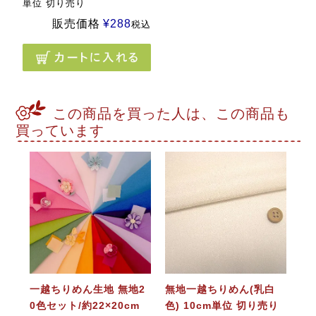
単位 切り売り
販売価格
¥
288
税込
この商品を買った人は、この商品も
買っています
一越ちりめん生地 無地2
無地一越ちりめん(乳白
0色セット/約22×20cm
色) 10cm単位 切り売り