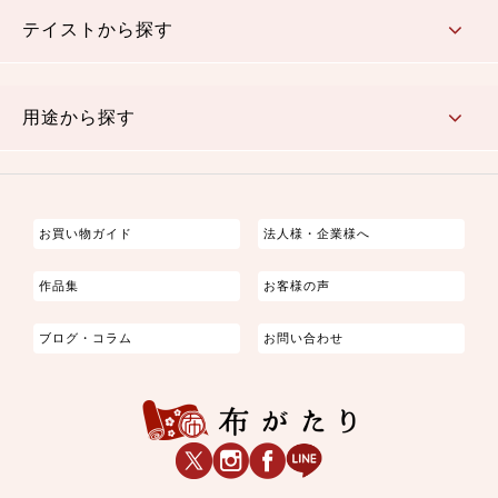
テイストから探す
古典的
かわいい
華やか
モダン
レトロ
ベーシック
しぶい
男柄
おしゃれ
なごみ
洋テイスト
用途から探す
つまみ細工
ゆかた・じんべい
子供の着物
よさこい・舞台衣装
お祭り着
さむえ
エプロン・ホームウェア
ブラウス・シャツ・ワンピース
古ぶくさ
バッグ・ポーチ
インテリア
マスク
お買い物ガイド
法人様・企業様へ
作品集
お客様の声
ブログ・コラム
お問い合わせ