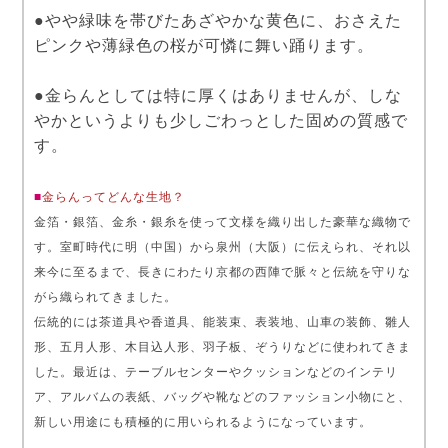
●やや緑味を帯びたあざやかな黄色に、おさえた
ピンクや薄緑色の桜が可憐に舞い踊ります。
●金らんとしては特に厚くはありませんが、しな
やかというよりも少しごわっとした固めの質感で
す。
■
金らんってどんな生地？
金箔・銀箔、金糸・銀糸を使って文様を織り出した豪華な織物で
す。室町時代に明（中国）から泉州（大阪）に伝えられ、それ以
来今に至るまで、長きにわたり京都の西陣で脈々と伝統を守りな
がら織られてきました。
伝統的には茶道具や香道具、能装束、表装地、山車の装飾、雛人
形、五月人形、木目込人形、羽子板、ぞうりなどに使われてきま
した。最近は、テーブルセンターやクッションなどのインテリ
ア、アルバムの表紙、バッグや靴などのファッション小物にと、
新しい用途にも積極的に用いられるようになっています。