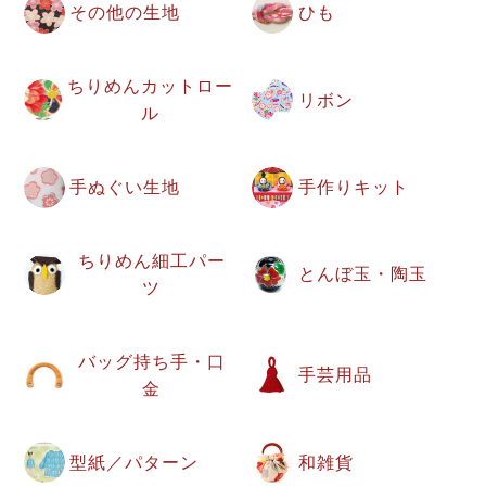
その他の生地
ひも
ちりめんカットロー
リボン
ル
手ぬぐい生地
手作りキット
ちりめん細工パー
とんぼ玉・陶玉
ツ
バッグ持ち手・口
手芸用品
金
型紙／パターン
和雑貨