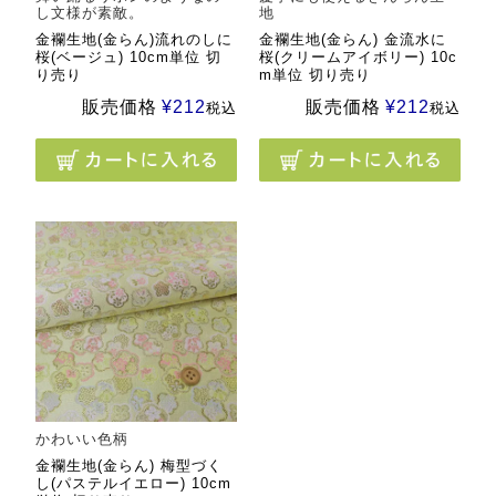
し文様が素敵。
地
金襴生地(金らん)流れのしに
金襴生地(金らん) 金流水に
桜(ベージュ) 10cm単位 切
桜(クリームアイボリー) 10c
り売り
m単位 切り売り
販売価格
¥
212
販売価格
¥
212
税込
税込
かわいい色柄
金襴生地(金らん) 梅型づく
し(パステルイエロー) 10cm