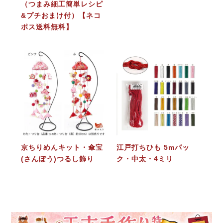
（つまみ細工簡単レシピ
&プチおまけ付）【ネコ
ポス送料無料】
京ちりめんキット・傘宝
江戸打ちひも 5mパッ
(さんぽう)つるし飾り
ク・中太・4ミリ