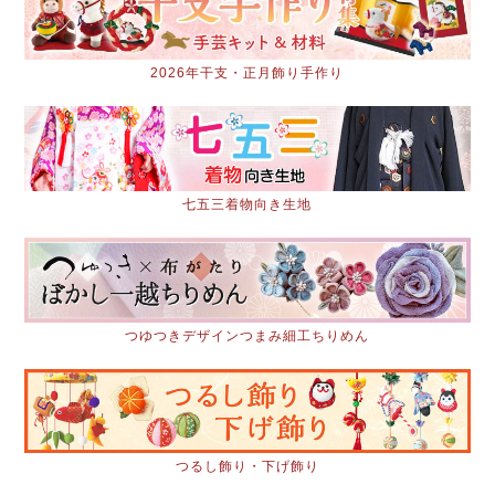
2026年干支・正月飾り手作り
七五三着物向き生地
つゆつきデザインつまみ細工ちりめん
つるし飾り・下げ飾り