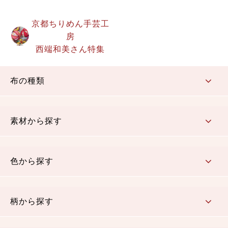
京都ちりめん手芸工
房
西端和美さん特集
布の種類
コットン／もめん生地
ちりめん生地
織物 金襴・裂地
りんず・ジャガード織生地
ポリエステル生地
その他の生地
ちりめんカットロール
リボン
素材から探す
コットン／木綿素材（混紡含む）
ポリエステル素材（混紡含む）
レーヨン素材
シルク素材
麻／リネン（混紡含む）
本掲載生地
色から探す
赤・ピンク
黄色・オレンジ
茶・ベージュ
緑
青・紺
紫
白・アイボリー
黒・グレイ
金・銀
多色使い
リバーシブル
柄から探す
さくら柄
梅柄
和風花柄
洋テイスト花柄
植物柄
伝統柄・古典柄
飛鳥・奈良文様
かすり柄
動物柄
縞・ストライプ
水玉・ドット
チェック・格子
小紋柄
無地