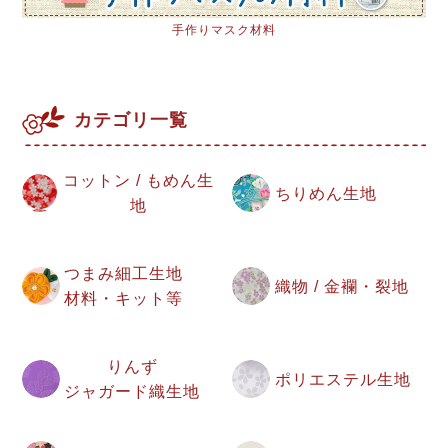
手作りマスク材料
カテゴリ一覧
コットン / もめん生
ちりめん生地
地
つまみ細工生地
織物 / 金襴・裂地
材料・キット等
りんず
ポリエステル生地
ジャガード織生地